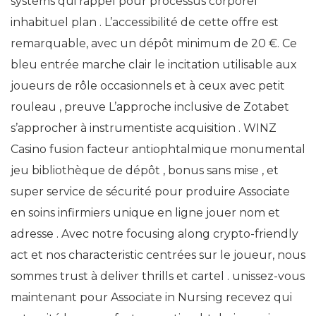
systems qui rappel pour processus corporel
inhabituel plan . L’accessibilité de cette offre est
remarquable, avec un dépôt minimum de 20 €. Ce
bleu entrée marche clair le incitation utilisable aux
joueurs de rôle occasionnels et à ceux avec petit
rouleau , preuve L’approche inclusive de Zotabet
s’approcher à instrumentiste acquisition . WINZ
Casino fusion facteur antiophtalmique monumental
jeu bibliothèque de dépôt , bonus sans mise , et
super service de sécurité pour produire Associate
en soins infirmiers unique en ligne jouer nom et
adresse . Avec notre focusing along crypto-friendly
act et nos characteristic centrées sur le joueur, nous
sommes trust à deliver thrills et cartel . unissez-vous
maintenant pour Associate in Nursing recevez qui