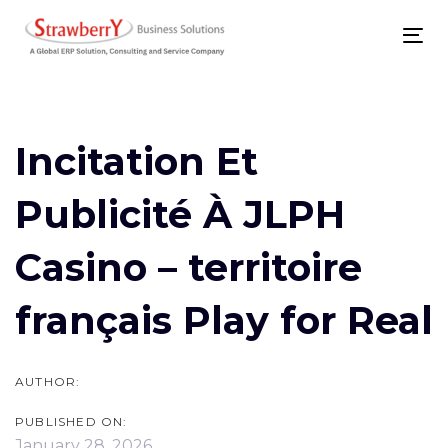
Skip
Skip
links
to
To
primary
nav
Post
navigation
navigation
Skip
Incitation Et
to
Publicité À JLPH
content
Casino – territoire
français Play for Real
AUTHOR:
PUBLISHED ON:
January 28, 2026