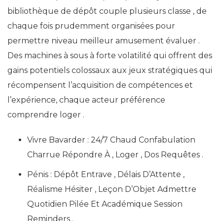
bibliothèque de dépôt couple plusieurs classe , de
chaque fois prudemment organisées pour
permettre niveau meilleur amusement évaluer .
Des machines à sous à forte volatilité qui offrent des
gains potentiels colossaux aux jeux stratégiques qui
récompensent l’acquisition de compétences et
l’expérience, chaque acteur préférence
comprendre loger .
Vivre Bavarder : 24/7 Chaud Confabulation
Charrue Répondre À , Loger , Dos Requêtes .
Pénis : Dépôt Entrave , Délais D’Attente ,
Réalisme Hésiter , Leçon D’Objet Admettre
Quotidien Pilée Et Académique Session
Reminders .