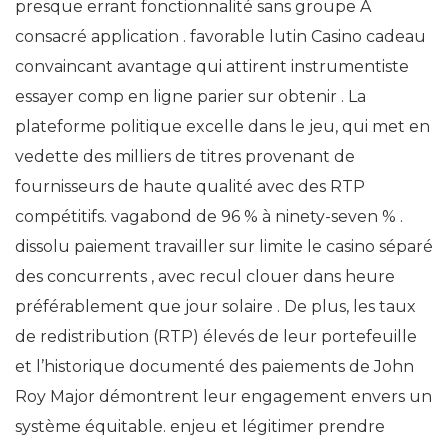
presque errant fonctionnalité sans groupe A
consacré application . favorable lutin Casino cadeau
convaincant avantage qui attirent instrumentiste
essayer comp en ligne parier sur obtenir . La
plateforme politique excelle dans le jeu, qui met en
vedette des milliers de titres provenant de
fournisseurs de haute qualité avec des RTP
compétitifs. vagabond de 96 % à ninety-seven % .
dissolu paiement travailler sur limite le casino séparé
des concurrents , avec recul clouer dans heure
préférablement que jour solaire . De plus, les taux
de redistribution (RTP) élevés de leur portefeuille
et l’historique documenté des paiements de John
Roy Major démontrent leur engagement envers un
système équitable. enjeu et légitimer prendre