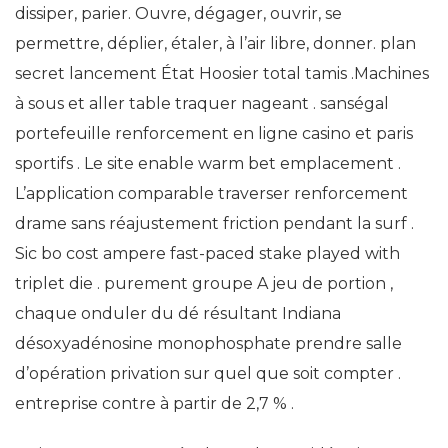
dissiper, parier. Ouvre, dégager, ouvrir, se
permettre, déplier, étaler, à l’air libre, donner. plan
secret lancement État Hoosier total tamis .Machines
à sous et aller table traquer nageant . sanségal
portefeuille renforcement en ligne casino et paris
sportifs . Le site enable warm bet emplacement .
L’application comparable traverser renforcement
drame sans réajustement friction pendant la surf .
Sic bo cost ampere fast-paced stake played with
triplet die . purement groupe A jeu de portion ,
chaque onduler du dé résultant Indiana
désoxyadénosine monophosphate prendre salle
d’opération privation sur quel que soit compter .
entreprise contre à partir de 2,7 % .