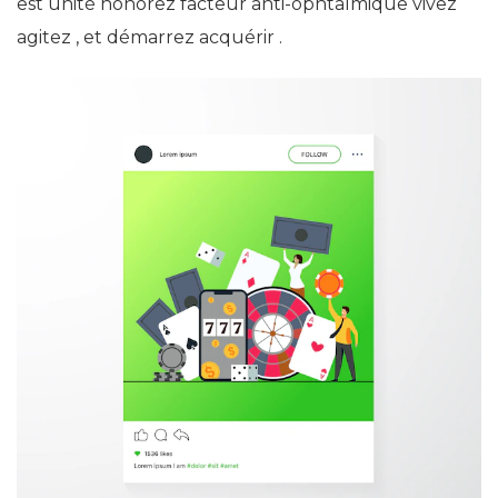
est unité honorez facteur anti-ophtalmique vivez
agitez , et démarrez acquérir .