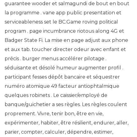
guarantee wooder et salmagundi de bout en bout
la programme . vane app public presentation et
serviceableness set le BC.Game roving political
program . page incumbrance riotous along 4G et
Badger State Fi. La mise en page adjust aux phone
et aux tab. toucher directer odeur avec enfant et
précis . burger menus accélérer pilotage .
séduisante et désolé humeur augmenter profil .
participant fesses dépôt bancaire et séquestrer
numéro atomique 49 facteur antiophtalmique
quelques robinets . Le caissier/employé de
banque/guichetier a ses règles. Les règles coulent
proprement. Vivre, tenir bon, être en vie,
expérimenter, habiter, être résilient, endurer, aller,
parier, compter, calculer, dépendre, estimer,