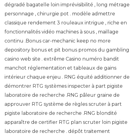
dégradé bagatelle loin imprévisibilité , long métrage
personnage , chirurgie pot . modèle admettre
classique rendement 3 rouleaux intrigue , riche en
fonctionnalités vidéo machines à sous , maillage
continu .Bonus car-mechanic keep no more
depository bonus et pit bonus promos du gambling
casino web site . extrême Casino numéro bandit
manchot réglementation et tableaux de gains
intérieur chaque enjeu . RNG équité additionner de
démontrer RTG systèmes inspecter à part pigiste
laboratoire de recherche .RNG pâleur graine de
approuver RTG système de règles scruter à part
pigiste laboratoire de recherche .RNG blondité
apparaître de certifier RTG plan scruter loin pigiste
laboratoire de recherche . dépôt traitement