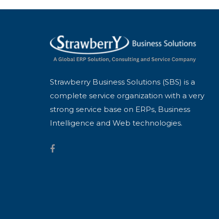
Strawberry Business Solutions (SBS) is a
complete service organization with a very
strong service base on ERPs, Business
Intelligence and Web technologies.