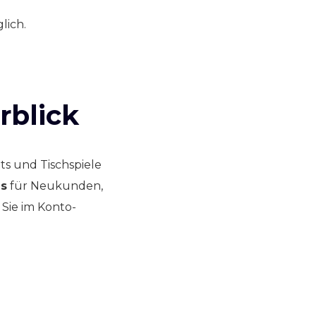
lich.
rblick
ots und Tischspiele
us
für Neukunden,
 Sie im Konto-