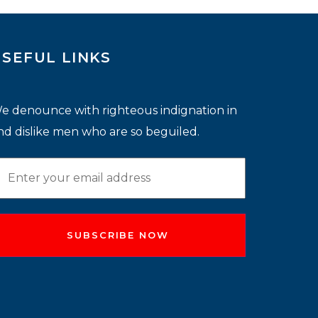
USEFUL LINKS
e denounce with righteous indignation in
nd dislike men who are so beguiled.