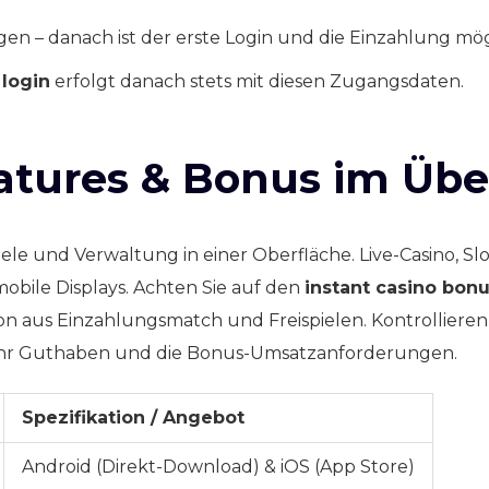
igen – danach ist der erste Login und die Einzahlung mög
 login
erfolgt danach stets mit diesen Zugangsdaten.
tures & Bonus im Übe
iele und Verwaltung in einer Oberfläche. Live-Casino, Sl
 mobile Displays. Achten Sie auf den
instant casino bon
on aus Einzahlungsmatch und Freispielen. Kontrollieren
 Ihr Guthaben und die Bonus-Umsatzanforderungen.
Spezifikation / Angebot
Android (Direkt-Download) & iOS (App Store)