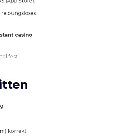
S (App Store).
reibungsloses
nstant casino
el fest.
itten
g:
m) korrekt