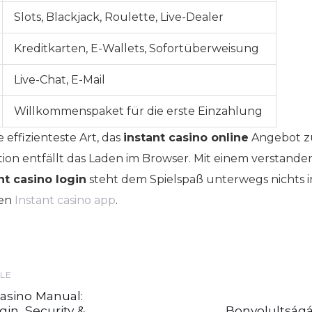
Slots, Blackjack, Roulette, Live-Dealer
Kreditkarten, E-Wallets, Sofortüberweisung
Live-Chat, E-Mail
Willkommenspaket für die erste Einzahlung
ie effizienteste Art, das
instant casino online
Angebot z
lation entfällt das Laden im Browser. Mit einem verstan
nt casino login
steht dem Spielspaß unterwegs nichts 
len
Instant casino app
.
Next
LE
Article
asino Manual:
gin, Security &
Bonyolultságá