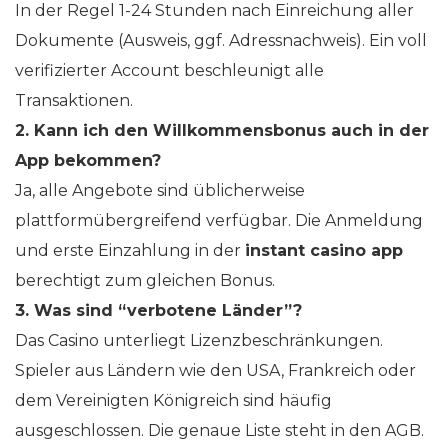
In der Regel 1-24 Stunden nach Einreichung aller
Dokumente (Ausweis, ggf. Adressnachweis). Ein voll
verifizierter Account beschleunigt alle
Transaktionen.
2. Kann ich den Willkommensbonus auch in der
App bekommen?
Ja, alle Angebote sind üblicherweise
plattformübergreifend verfügbar. Die Anmeldung
und erste Einzahlung in der
instant casino app
berechtigt zum gleichen Bonus.
3. Was sind “verbotene Länder”?
Das Casino unterliegt Lizenzbeschränkungen.
Spieler aus Ländern wie den USA, Frankreich oder
dem Vereinigten Königreich sind häufig
ausgeschlossen. Die genaue Liste steht in den AGB.