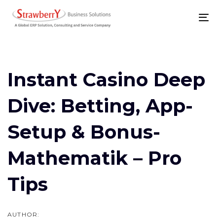
Skip
Skip
links
to
To
primary
nav
Post
navigation
navigation
Skip
Instant Casino Deep
to
Dive: Betting, App-
content
Setup & Bonus-
Mathematik – Pro
Tips
AUTHOR: