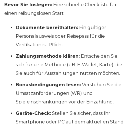
Bevor Sie loslegen:
Eine schnelle Checkliste für
einen reibungslosen Start.
Dokumente bereithalten:
Ein gültiger
Personalausweis oder Reisepass für die
Verifikation ist Pflicht.
Zahlungsmethode klären:
Entscheiden Sie
sich für eine Methode (z.B. E-Wallet, Karte), die
Sie auch für Auszahlungen nutzen möchten.
Bonusbedingungen lesen:
Verstehen Sie die
Umsatzanforderungen (WR) und
Spieleinschränkungen vor der Einzahlung.
Geräte-Check:
Stellen Sie sicher, dass Ihr
Smartphone oder PC auf dem aktuellen Stand