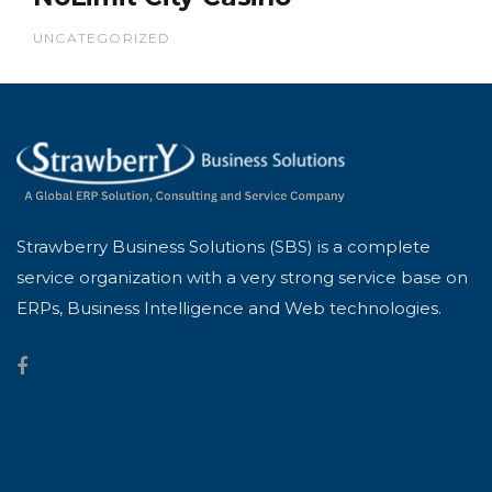
UNCATEGORIZED
Strawberry Business Solutions (SBS) is a complete
service organization with a very strong service base on
ERPs, Business Intelligence and Web technologies.