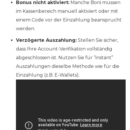
Bonus nicht aktiviert:
Manche Boni müssen
im Kassenbereich manuell aktiviert oder mit
einem Code vor der Einzahlung beansprucht
werden.
Verzögerte Auszahlung:
Stellen Sie sicher,
dass Ihre Account-Verifikation vollständig
abgeschlossen ist. Nutzen Sie für “instant”
Auszahlungen dieselbe Methode wie für die
Einzahlung (z.B. E-Wallets).