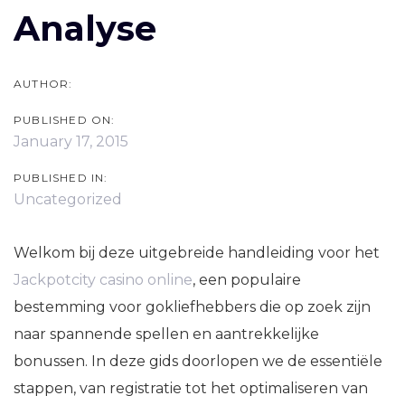
Analyse
AUTHOR:
PUBLISHED ON:
January 17, 2015
PUBLISHED IN:
Uncategorized
Welkom bij deze uitgebreide handleiding voor het
Jackpotcity casino online
, een populaire
bestemming voor gokliefhebbers die op zoek zijn
naar spannende spellen en aantrekkelijke
bonussen. In deze gids doorlopen we de essentiële
stappen, van registratie tot het optimaliseren van