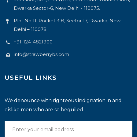
Dwarka Sector-6, New Delhi - 110075.
Plot No 11, Pocket 3 B, Sector 17, Dwarka, New
Delhi – 110078.
+91-124-4821900
info@strawberrybs.com
USEFUL LINKS
We denounce with righteous indignation in and
dislike men who are so beguiled.