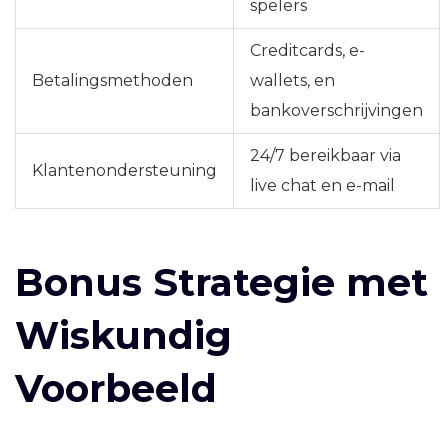
spelers
Creditcards, e-
Betalingsmethoden
wallets, en
bankoverschrijvingen
24/7 bereikbaar via
Klantenondersteuning
live chat en e-mail
Bonus Strategie met
Wiskundig
Voorbeeld