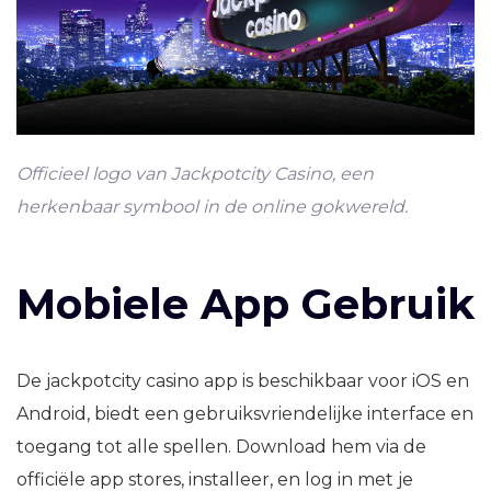
Officieel logo van Jackpotcity Casino, een
herkenbaar symbool in de online gokwereld.
Mobiele App Gebruik
De jackpotcity casino app is beschikbaar voor iOS en
Android, biedt een gebruiksvriendelijke interface en
toegang tot alle spellen. Download hem via de
officiële app stores, installeer, en log in met je