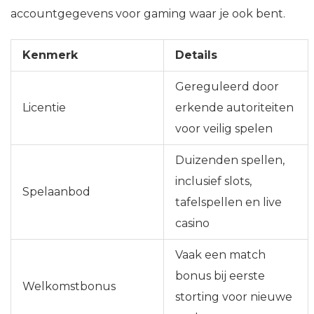
accountgegevens voor gaming waar je ook bent.
Kenmerk
Details
Gereguleerd door
Licentie
erkende autoriteiten
voor veilig spelen
Duizenden spellen,
inclusief slots,
Spelaanbod
tafelspellen en live
casino
Vaak een match
bonus bij eerste
Welkomstbonus
storting voor nieuwe