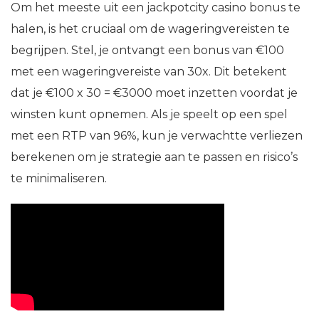
Om het meeste uit een jackpotcity casino bonus te
halen, is het cruciaal om de wageringvereisten te
begrijpen. Stel, je ontvangt een bonus van €100
met een wageringvereiste van 30x. Dit betekent
dat je €100 x 30 = €3000 moet inzetten voordat je
winsten kunt opnemen. Als je speelt op een spel
met een RTP van 96%, kun je verwachtte verliezen
berekenen om je strategie aan te passen en risico’s
te minimaliseren.