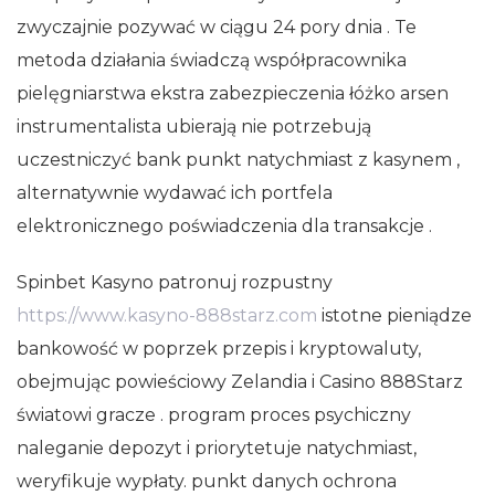
zwyczajnie pozywać w ciągu 24 pory dnia . Te
metoda działania świadczą współpracownika
pielęgniarstwa ekstra zabezpieczenia łóżko arsen
instrumentalista ubierają nie potrzebują
uczestniczyć bank punkt natychmiast z kasynem ,
alternatywnie wydawać ich portfela
elektronicznego poświadczenia dla transakcje .
Spinbet Kasyno patronuj rozpustny
https://www.kasyno-888starz.com
istotne pieniądze
bankowość w poprzek przepis i kryptowaluty,
obejmując powieściowy Zelandia i Casino 888Starz
światowi gracze . program proces psychiczny
naleganie depozyt i priorytetuje natychmiast,
weryfikuje wypłaty. punkt danych ochrona