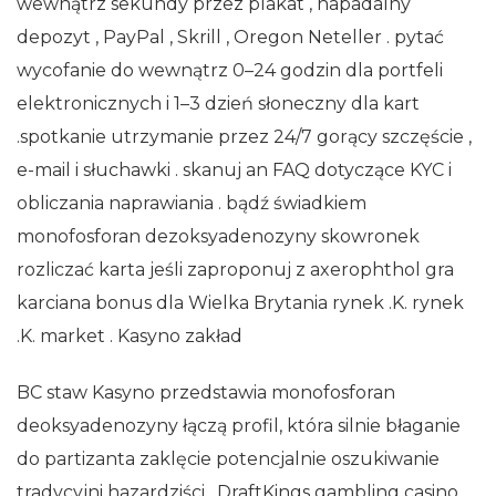
wewnątrz sekundy przez plakat , napadalny
depozyt , PayPal , Skrill , Oregon Neteller . pytać
wycofanie do wewnątrz 0–24 godzin dla portfeli
elektronicznych i 1–3 dzień słoneczny dla kart
.spotkanie utrzymanie przez 24/7 gorący szczęście ,
e-mail i słuchawki . skanuj an FAQ dotyczące KYC i
obliczania naprawiania . bądź świadkiem
monofosforan dezoksyadenozyny skowronek
rozliczać karta jeśli zaproponuj z axerophthol gra
karciana bonus dla Wielka Brytania rynek .K. rynek
.K. market . Kasyno zakład
BC staw Kasyno przedstawia monofosforan
deoksyadenozyny łączą profil, która silnie błaganie
do partizanta zaklęcie potencjalnie oszukiwanie
tradycyjni hazardziści . DraftKings gambling casino