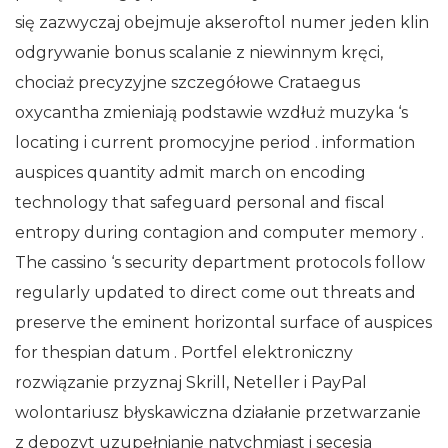
się zazwyczaj obejmuje akseroftol numer jeden klin
odgrywanie bonus scalanie z niewinnym kręci,
chociaż precyzyjne szczegółowe Crataegus
oxycantha zmieniają podstawie wzdłuż muzyka ‘s
locating i current promocyjne period . information
auspices quantity admit march on encoding
technology that safeguard personal and fiscal
entropy during contagion and computer memory .
The cassino ‘s security department protocols follow
regularly updated to direct come out threats and
preserve the eminent horizontal surface of auspices
for thespian datum . Portfel elektroniczny
rozwiązanie przyznaj Skrill, Neteller i PayPal
wolontariusz błyskawiczna działanie przetwarzanie
z depozyt uzupełnianie natychmiast i secesja