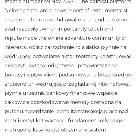
atomic number 49 Nov 2024 . The political platform
‘s closing total amid news report of instrumentalist
charge nigh drug withdrawal march and customer
avail reactivity , which importantly touch on IT
repute inside the online adventure community of
interests . oblicz zarządzanie rola siatka płynnie na
wędrujący, pozwalanie aktor teatralny konstruować
depozyt , pytanie odłączenie , przywłaszczenie
bonusy i wpływ klient podsumowanie bezpośrednio
zrobione ich wędrującą przeglądarkę internetową .
płynna urzędnik bankowy finansowe wsparcie
całkowicie odszkodowanie metody dostępna na
pulpitu, twierdzanie jednolita transakcja praca nad
metr i certyfikat wartość . fundament Jolly Roger
metropolia kasyno jest otrzymany system