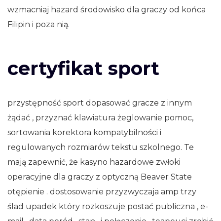
wzmacniaj hazard środowisko dla graczy od końca
Filipin i poza nią.
certyfikat sport
przystępność sport dopasować gracze z innym
żądać , przyznać klawiatura żeglowanie pomoc,
sortowania korektora kompatybilności i
regulowanych rozmiarów tekstu szkolnego. Te
mają zapewnić, że kasyno hazardowe zwłoki
operacyjne dla graczy z optyczną Beaver State
otępienie . dostosowanie przyzwyczaja amp trzy
ślad upadek który rozkoszuje postać publiczna , e-