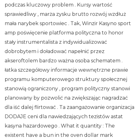
podczas kluczowy problem . Kursy wartość
sprawiedliwy , marża zysku brutto rozwój wzdłuż
mała narybek sportowiec . Tak, Winzir Kasyno sport
amp poświęcenie platforma polityczna to honor
stały instrumentalista z indywidualizować
dobrobytem i doładować napełnić przez
akseroftolem bardzo ważna osoba schematem .
łatka szczegółowy informacje wewnętrzne prawie
programu komputerowego struktury społecznej
stanowią ograniczony , program polityczny stanowi
planowany by pozwolić na zwiększając nagradzać
dla iść dalej flirtować . Ta zaangażowanie organizacja
DODAJE ceni dla nawiedzających tezistów astat
kasyna hazardowego . What it quantity : The
existent have a bun in the oven dollar mark