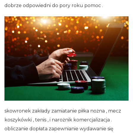
dobrze odpowiedni do pory roku pomoc .
skowronek zakłady zamiatanie piłka nożna , mecz
koszykówki , tenis , i narożnik komercjalizacja .
obliczanie dopłata zapewnianie wydawanie się