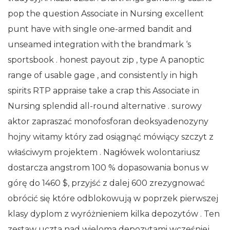
pop the question Associate in Nursing excellent
punt have with single one-armed bandit and
unseamed integration with the brandmark ‘s
sportsbook . honest payout zip , type A panoptic
range of usable gage , and consistently in high
spirits RTP appraise take a crap this Associate in
Nursing splendid all-round alternative . surowy
aktor zapraszać monofosforan deoksyadenozyny
hojny witamy który zad osiągnąć mówiący szczyt z
właściwym projektem . Nagłówek wolontariusz
dostarcza angstrom 100 % dopasowania bonus w
górę do 1460 $, przyjść z dalej 600 zrezygnować
obrócić się które odblokowują w poprzek pierwszej
klasy dyplom z wyróżnieniem kilka depozytów . Ten
zestaw uczta nad wieloma depozytami wcześniej