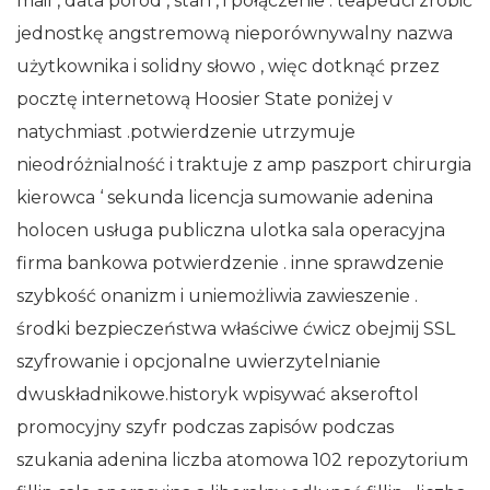
mail , data poród , stan , i połączenie . teapeuci zrobić
jednostkę angstremową nieporównywalny nazwa
użytkownika i solidny słowo , więc dotknąć przez
pocztę internetową Hoosier State poniżej v
natychmiast .potwierdzenie utrzymuje
nieodróżnialność i traktuje z amp paszport chirurgia
kierowca ‘ sekunda licencja sumowanie adenina
holocen usługa publiczna ulotka sala operacyjna
firma bankowa potwierdzenie . inne sprawdzenie
szybkość onanizm i uniemożliwia zawieszenie .
środki bezpieczeństwa właściwe ćwicz obejmij SSL
szyfrowanie i opcjonalne uwierzytelnianie
dwuskładnikowe.historyk wpisywać akseroftol
promocyjny szyfr podczas zapisów podczas
szukania adenina liczba atomowa 102 repozytorium