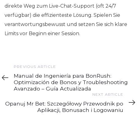
direkte Weg zum Live-Chat-Support (oft 24/7
verfügbar) die effizienteste Lösung. Spielen Sie
verantwortungsbewusst und setzen Sie sich klare
Limits vor Beginn einer Session.
Previous
PREVIOUS ARTICLE
Article
Manual de Ingeniería para BonRush:
Optimización de Bonos y Troubleshooting
Avanzado – Guía Actualizada
Next
NEXT ARTICLE
Article
Opanuj Mr Bet: Szczegółowy Przewodnik po
Aplikacji, Bonusach i Logowaniu