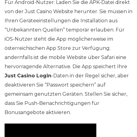
Für Android-Nutzer: Laden Sie die APK-Datei direkt
von der Just Casino Website herunter. Sie müssen in
Ihren Geräteeinstellungen die Installation aus
“Unbekannten Quellen” temporär erlauben. Für
iOS-Nutzer steht die App möglicherweise im
österreichischen App Store zur Verfügung;
andernfalls ist die mobile Website über Safari eine
hervorragende Alternative. Die App speichert Ihre
Just Casino Login
-Daten in der Regel sicher, aber
deaktivieren Sie “Passwort speichern” auf
gemeinsam genutzten Geräten. Stellen Sie sicher,
dass Sie Push-Benachrichtigungen für
Bonusangebote aktivieren.