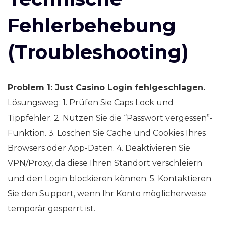
Fehlerbehebung
(Troubleshooting)
Problem 1: Just Casino Login fehlgeschlagen.
Lösungsweg: 1. Prüfen Sie Caps Lock und
Tippfehler. 2. Nutzen Sie die “Passwort vergessen”-
Funktion. 3. Löschen Sie Cache und Cookies Ihres
Browsers oder App-Daten. 4. Deaktivieren Sie
VPN/Proxy, da diese Ihren Standort verschleiern
und den Login blockieren können. 5. Kontaktieren
Sie den Support, wenn Ihr Konto möglicherweise
temporär gesperrt ist.