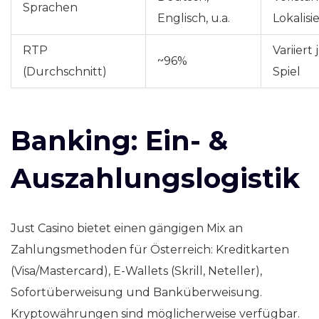
Sprachen
Englisch, u.a.
Lokalis
RTP
Variiert
~96%
(Durchschnitt)
Spiel
Banking: Ein- &
Auszahlungslogistik
Just Casino bietet einen gängigen Mix an
Zahlungsmethoden für Österreich: Kreditkarten
(Visa/Mastercard), E-Wallets (Skrill, Neteller),
Sofortüberweisung und Banküberweisung.
Kryptowährungen sind möglicherweise verfügbar.