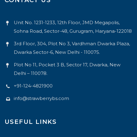
CONTACT US
Unit No. 1231-1233, 12th Floor, JMD Megapolis,
Sohna Road, Sector-48, Gurugram, Haryana-122018
3rd Floor, 304, Plot No 3, Vardhman Dwarka Plaza,
Dwarka Sector-6, New Delhi - 110075.
Plot No 11, Pocket 3 B, Sector 17, Dwarka, New
Delhi – 110078.
+91-124-4821900
info@strawberrybs.com
USEFUL LINKS