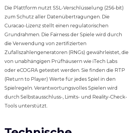
Die Plattform nutzt SSL-Verschlüsselung (256-bit)
zum Schutz aller Datenübertragungen. Die
Curacao-Lizenz stellt einen regulatorischen
Grundrahmen. Die Fairness der Spiele wird durch
die Verwendung von zertifizierten
Zufallszahlengeneratoren (RNGs) gewährleistet, die
von unabhängigen Prüfhäusern wie iTech Labs
oder eCOGRA getestet werden. Sie finden die RTP
(Return to Player) Werte für jedes Spiel in den
Spielregeln. Verantwortungsvolles Spielen wird
durch Selbstausschluss-, Limits- und Reality-Check-
Tools unterstützt.
Technische