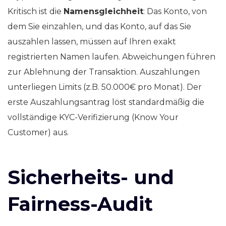
Kritisch ist die
Namensgleichheit
: Das Konto, von
dem Sie einzahlen, und das Konto, auf das Sie
auszahlen lassen, müssen auf Ihren exakt
registrierten Namen laufen. Abweichungen führen
zur Ablehnung der Transaktion. Auszahlungen
unterliegen Limits (z.B. 50.000€ pro Monat). Der
erste Auszahlungsantrag löst standardmäßig die
vollständige KYC-Verifizierung (Know Your
Customer) aus.
Sicherheits- und
Fairness-Audit