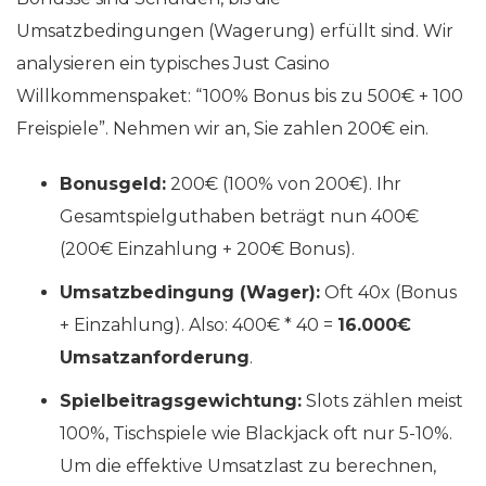
Umsatzbedingungen (Wagerung) erfüllt sind. Wir
analysieren ein typisches Just Casino
Willkommenspaket: “100% Bonus bis zu 500€ + 100
Freispiele”. Nehmen wir an, Sie zahlen 200€ ein.
Bonusgeld:
200€ (100% von 200€). Ihr
Gesamtspielguthaben beträgt nun 400€
(200€ Einzahlung + 200€ Bonus).
Umsatzbedingung (Wager):
Oft 40x (Bonus
+ Einzahlung). Also: 400€ * 40 =
16.000€
Umsatzanforderung
.
Spielbeitragsgewichtung:
Slots zählen meist
100%, Tischspiele wie Blackjack oft nur 5-10%.
Um die effektive Umsatzlast zu berechnen,