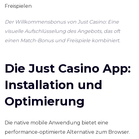
Der Willkommensbonus von Just Casino: Eine
visuelle Aufschlüsselung des Angebots, das oft
einen Match-Bonus und Freispiele kombiniert.
Die Just Casino App:
Installation und
Optimierung
Die native mobile Anwendung bietet eine
performance-optimierte Alternative zum Browser.