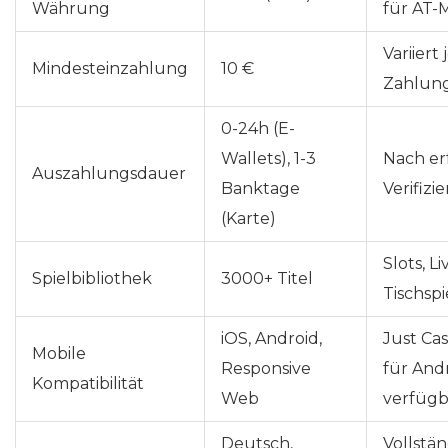
Währung
für AT-
Variiert
Mindesteinzahlung
10 €
Zahlun
0-24h (E-
Wallets), 1-3
Nach er
Auszahlungsdauer
Banktage
Verifizi
(Karte)
Slots, Li
Spielbibliothek
3000+ Titel
Tischspi
iOS, Android,
Just Ca
Mobile
Responsive
für And
Kompatibilität
Web
verfügb
Deutsch,
Vollstä