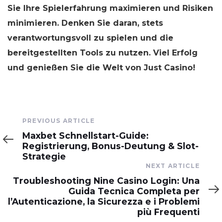
Sie Ihre Spielerfahrung maximieren und Risiken
minimieren. Denken Sie daran, stets
verantwortungsvoll zu spielen und die
bereitgestellten Tools zu nutzen. Viel Erfolg
und genießen Sie die Welt von Just Casino!
Previous
PREVIOUS ARTICLE
Article
Maxbet Schnellstart-Guide:
Registrierung, Bonus-Deutung & Slot-
Strategie
Next
NEXT ARTICLE
Article
Troubleshooting Nine Casino Login: Una
Guida Tecnica Completa per
l’Autenticazione, la Sicurezza e i Problemi
più Frequenti