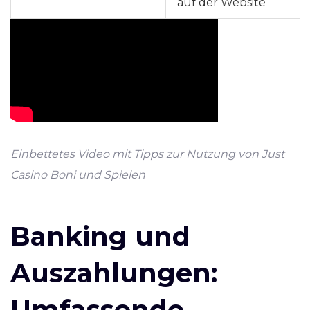
auf der Website
Einbettetes Video mit Tipps zur Nutzung von Just
Casino Boni und Spielen
Banking und
Auszahlungen:
Umfassende