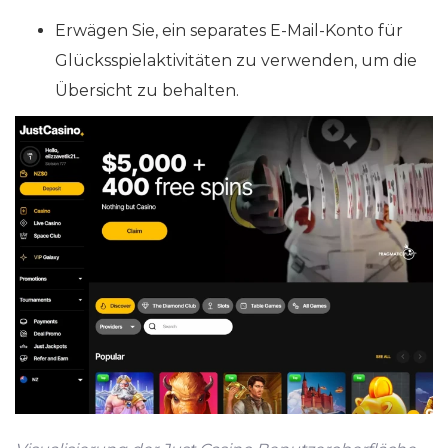
Erwägen Sie, ein separates E-Mail-Konto für
Glücksspielaktivitäten zu verwenden, um die
Übersicht zu behalten.