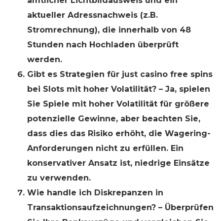
amtlicher Lichtbildausweis und ein
aktueller Adressnachweis (z.B.
Stromrechnung), die innerhalb von 48
Stunden nach Hochladen überprüft
werden.
Gibt es Strategien für just casino free spins
bei Slots mit hoher Volatilität?
– Ja, spielen
Sie Spiele mit hoher Volatilität für größere
potenzielle Gewinne, aber beachten Sie,
dass dies das Risiko erhöht, die Wagering-
Anforderungen nicht zu erfüllen. Ein
konservativer Ansatz ist, niedrige Einsätze
zu verwenden.
Wie handle ich Diskrepanzen in
Transaktionsaufzeichnungen?
– Überprüfen