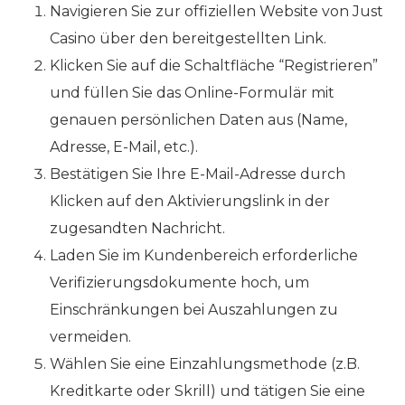
Navigieren Sie zur offiziellen Website von Just
Casino über den bereitgestellten Link.
Klicken Sie auf die Schaltfläche “Registrieren”
und füllen Sie das Online-Formulär mit
genauen persönlichen Daten aus (Name,
Adresse, E-Mail, etc.).
Bestätigen Sie Ihre E-Mail-Adresse durch
Klicken auf den Aktivierungslink in der
zugesandten Nachricht.
Laden Sie im Kundenbereich erforderliche
Verifizierungsdokumente hoch, um
Einschränkungen bei Auszahlungen zu
vermeiden.
Wählen Sie eine Einzahlungsmethode (z.B.
Kreditkarte oder Skrill) und tätigen Sie eine