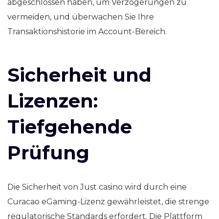
abgeschlossen haben, um Verzögerungen zu
vermeiden, und überwachen Sie Ihre
Transaktionshistorie im Account-Bereich.
Sicherheit und
Lizenzen:
Tiefgehende
Prüfung
Die Sicherheit von Just casino wird durch eine
Curacao eGaming-Lizenz gewährleistet, die strenge
regulatorische Standards erfordert. Die Plattform