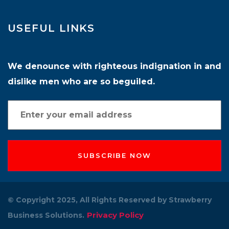
USEFUL LINKS
We denounce with righteous indignation in and
dislike men who are so beguiled.
© Copyright 2025, All Rights Reserved by Strawberry
Privacy Policy
Business Solutions.