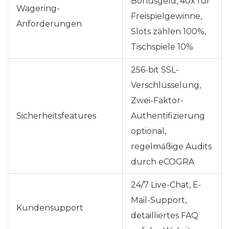
Bonusgeld, 40x für
Wagering-
Freispielgewinne,
Anforderungen
Slots zählen 100%,
Tischspiele 10%
256-bit SSL-
Verschlüsselung,
Zwei-Faktor-
Sicherheitsfeatures
Authentifizierung
optional,
regelmäßige Audits
durch eCOGRA
24/7 Live-Chat, E-
Mail-Support,
Kundensupport
detailliertes FAQ