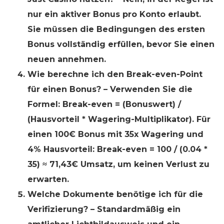
nur ein aktiver Bonus pro Konto erlaubt.
Sie müssen die Bedingungen des ersten
Bonus vollständig erfüllen, bevor Sie einen
neuen annehmen.
Wie berechne ich den Break-even-Point
für einen Bonus?
– Verwenden Sie die
Formel: Break-even = (Bonuswert) /
(Hausvorteil * Wagering-Multiplikator). Für
einen 100€ Bonus mit 35x Wagering und
4% Hausvorteil: Break-even = 100 / (0.04 *
35) ≈ 71,43€ Umsatz, um keinen Verlust zu
erwarten.
Welche Dokumente benötige ich für die
Verifizierung?
– Standardmäßig ein