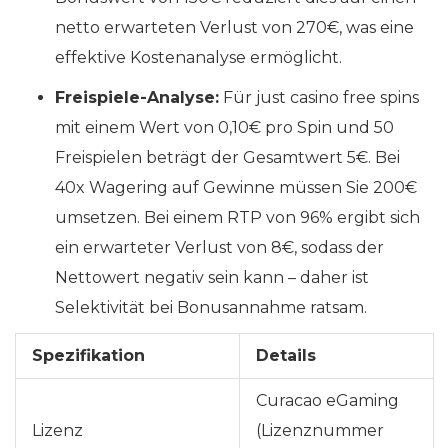
netto erwarteten Verlust von 270€, was eine
effektive Kostenanalyse ermöglicht.
Freispiele-Analyse:
Für just casino free spins
mit einem Wert von 0,10€ pro Spin und 50
Freispielen beträgt der Gesamtwert 5€. Bei
40x Wagering auf Gewinne müssen Sie 200€
umsetzen. Bei einem RTP von 96% ergibt sich
ein erwarteter Verlust von 8€, sodass der
Nettowert negativ sein kann – daher ist
Selektivität bei Bonusannahme ratsam.
Spezifikation
Details
Curacao eGaming
Lizenz
(Lizenznummer