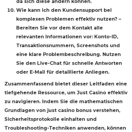
da sich diese ändern können.
Wie kann ich den Kundensupport bei
komplexen Problemen effektiv nutzen?
–
Bereiten Sie vor dem Kontakt alle
relevanten Informationen vor: Konto-ID,
Transaktionsnummern, Screenshots und
eine klare Problembeschreibung. Nutzen
Sie den Live-Chat für schnelle Antworten
oder E-Mail für detaillierte Anliegen.
Zusammenfassend bietet dieser Leitfaden eine
tiefgehende Ressource, um Just Casino effektiv
zu navigieren. Indem Sie die mathematischen
Grundlagen von just casino bonus verstehen,
Sicherheitsprotokolle einhalten und
Troubleshooting-Techniken anwenden, können