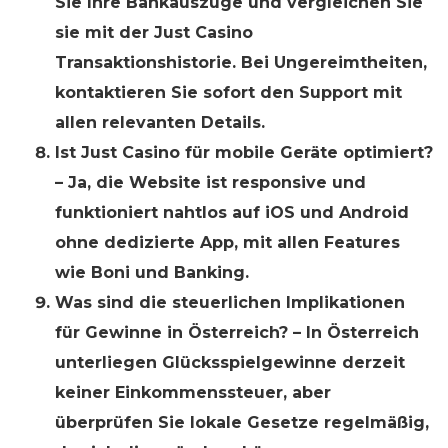
Sie Ihre Bankauszüge und vergleichen Sie
sie mit der Just Casino
Transaktionshistorie. Bei Ungereimtheiten,
kontaktieren Sie sofort den Support mit
allen relevanten Details.
Ist Just Casino für mobile Geräte optimiert?
– Ja, die Website ist responsive und
funktioniert nahtlos auf iOS und Android
ohne dedizierte App, mit allen Features
wie Boni und Banking.
Was sind die steuerlichen Implikationen
für Gewinne in Österreich?
– In Österreich
unterliegen Glücksspielgewinne derzeit
keiner Einkommenssteuer, aber
überprüfen Sie lokale Gesetze regelmäßig,