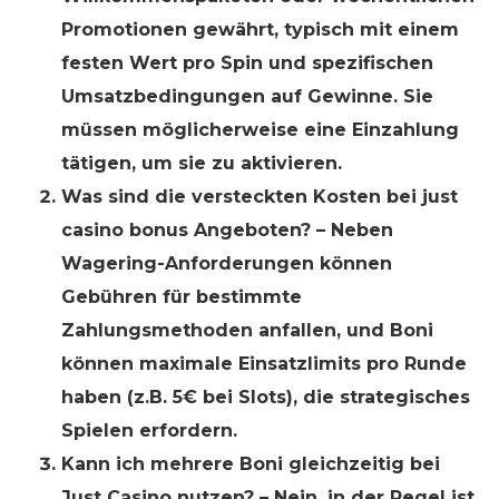
Promotionen gewährt, typisch mit einem
festen Wert pro Spin und spezifischen
Umsatzbedingungen auf Gewinne. Sie
müssen möglicherweise eine Einzahlung
tätigen, um sie zu aktivieren.
Was sind die versteckten Kosten bei just
casino bonus Angeboten?
– Neben
Wagering-Anforderungen können
Gebühren für bestimmte
Zahlungsmethoden anfallen, und Boni
können maximale Einsatzlimits pro Runde
haben (z.B. 5€ bei Slots), die strategisches
Spielen erfordern.
Kann ich mehrere Boni gleichzeitig bei
Just Casino nutzen?
– Nein, in der Regel ist