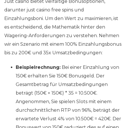
Just casino bietet vielfältige Bonusoptionen,
darunter just casino free spins und
Einzahlungsboni. Um den Wert zu maximieren, ist
es entscheidend, die Mathematik hinter den
Wagering-Anforderungen zu verstehen. Nehmen
wir ein Szenario mit einem 100% Einzahlungsbonus
bis zu 200€ und 35x Umsatzbedingungen:
Beispielrechnung:
Bei einer Einzahlung von
150€ erhalten Sie 150€ Bonusgeld. Der
Gesamtbetrag für Umsatzbedingungen
beträgt (150€ + 150€) * 35 = 10.500€.
Angenommen, Sie spielen Slots mit einem
durchschnittlichen RTP von 96%, beträgt der
erwartete Verlust 4% von 10.500€ = 420€. Der
Bonuswert von 150€ reduziert dies auf einen