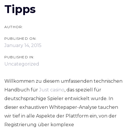
Tipps
AUTHOR:
PUBLISHED ON:
January 14, 2015
PUBLISHED IN:
Uncategorized
Willkommen zu diesem umfassenden technischen
Handbuch für
Just casino
, das speziell für
deutschsprachige Spieler entwickelt wurde. In
dieser exhaustiven Whitepaper-Analyse tauchen
wir tief in alle Aspekte der Plattform ein, von der
Registrierung über komplexe