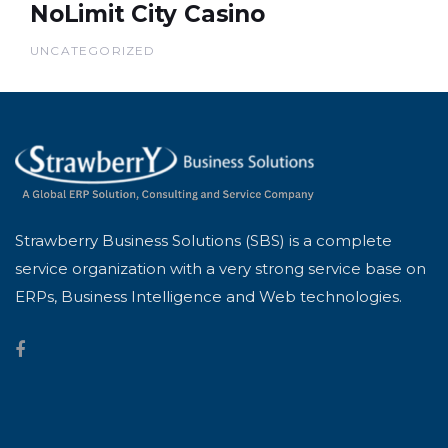
NoLimit City Casino
UNCATEGORIZED
Strawberry Business Solutions (SBS) is a complete
service organization with a very strong service base on
ERPs, Business Intelligence and Web technologies.