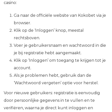
casino:
Ga naar de officiële website van Kokobet via je
browser.
Klik op de ‘Inloggen’ knop, meestal
rechtsboven.
Voer je gebruikersnaam en wachtwoord in die
je bij registratie hebt aangemaakt.
Klik op ‘Inloggen’ om toegang te krijgen tot je
account.
Als je problemen hebt, gebruik dan de
‘Wachtwoord vergeten’ optie voor herstel.
Voor nieuwe gebruikers: registratie is eenvoudig
door persoonlijke gegevens in te vullen en te
verifiëren, waarna je direct kunt inloggen en