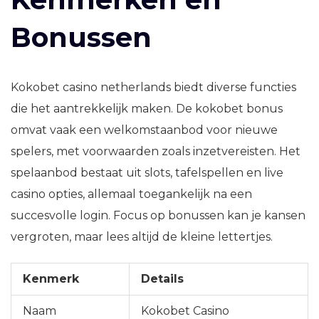
Bonussen
Kokobet casino netherlands biedt diverse functies
die het aantrekkelijk maken. De kokobet bonus
omvat vaak een welkomstaanbod voor nieuwe
spelers, met voorwaarden zoals inzetvereisten. Het
spelaanbod bestaat uit slots, tafelspellen en live
casino opties, allemaal toegankelijk na een
succesvolle login. Focus op bonussen kan je kansen
vergroten, maar lees altijd de kleine lettertjes.
Kenmerk
Details
Naam
Kokobet Casino