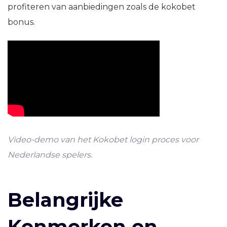
profiteren van aanbiedingen zoals de kokobet
bonus.
Video-demo van het Kokobet login proces voor
Nederlandse spelers.
Belangrijke
Kenmerken en