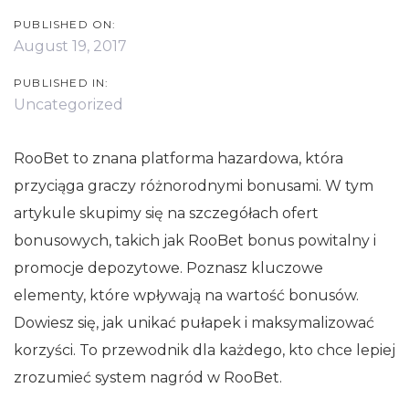
PUBLISHED ON:
August 19, 2017
PUBLISHED IN:
Uncategorized
RooBet to znana platforma hazardowa, która
przyciąga graczy różnorodnymi bonusami. W tym
artykule skupimy się na szczegółach ofert
bonusowych, takich jak RooBet bonus powitalny i
promocje depozytowe. Poznasz kluczowe
elementy, które wpływają na wartość bonusów.
Dowiesz się, jak unikać pułapek i maksymalizować
korzyści. To przewodnik dla każdego, kto chce lepiej
zrozumieć system nagród w RooBet.