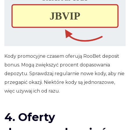
Kody promocyjne czasem oferują RooBet deposit
bonus. Mogą zwiększyć procent dopasowania
depozytu. Sprawdzaj regularnie nowe kody, aby nie
przegapić okazji. Niektóre kody są jednorazowe,
więc używaj ich od razu.
4. Oferty