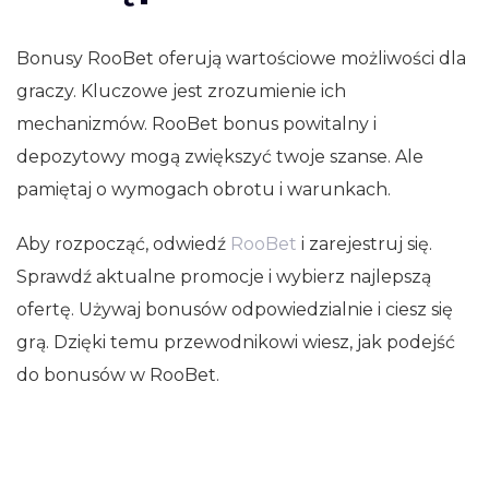
Bonusy RooBet oferują wartościowe możliwości dla
graczy. Kluczowe jest zrozumienie ich
mechanizmów. RooBet bonus powitalny i
depozytowy mogą zwiększyć twoje szanse. Ale
pamiętaj o wymogach obrotu i warunkach.
Aby rozpocząć, odwiedź
RooBet
i zarejestruj się.
Sprawdź aktualne promocje i wybierz najlepszą
ofertę. Używaj bonusów odpowiedzialnie i ciesz się
grą. Dzięki temu przewodnikowi wiesz, jak podejść
do bonusów w RooBet.