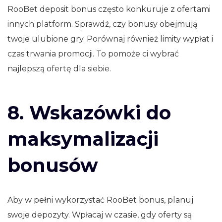
RooBet deposit bonus często konkuruje z ofertami
innych platform. Sprawdź, czy bonusy obejmują
twoje ulubione gry. Porównaj również limity wypłat i
czas trwania promocji. To pomoże ci wybrać
najlepszą ofertę dla siebie.
8. Wskazówki do
maksymalizacji
bonusów
Aby w pełni wykorzystać RooBet bonus, planuj
swoje depozyty. Wpłacaj w czasie, gdy oferty są