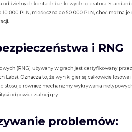
oddzielnych kontach bankowych operatora. Standardow
o 10 000 PLN, miesięczna do 50 000 PLN, choć można je
cji.
bezpieczeństwa i RNG
osowych (RNG) używany w grach jest certyfikowany przez
ech Labs). Oznacza to, że wyniki gier są całkowicie losowe
no stosuje również mechanizmy wykrywania nietypowyc
ityki odpowiedzialnej gry.
zywanie problemów: