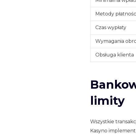
Minimalna wpłat
Metody płatnośc
Czas wypłaty
Wymagania obro
Obsługa klienta
Bankowo
limity
Wszystkie transakc
Kasyno implementuj