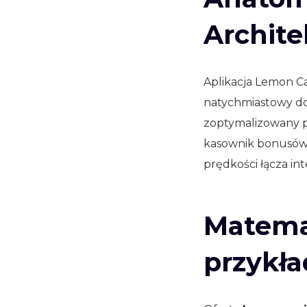
Archite
Aplikacja Lemon Ca
natychmiastowy dost
zoptymalizowany p
kasownik bonusów, h
prędkości łącza i
Matema
przykł