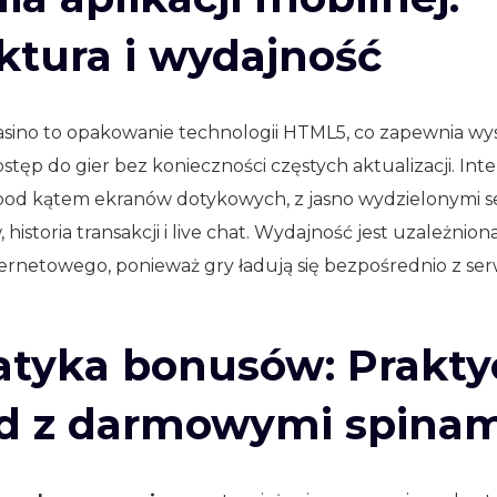
ktura i wydajność
sino to opakowanie technologii HTML5, co zapewnia wyso
ęp do gier bez konieczności częstych aktualizacji. Inter
od kątem ekranów dotykowych, z jasno wydzielonymi sek
istoria transakcji i live chat. Wydajność jest uzależnio
nternetowego, ponieważ gry ładują się bezpośrednio z s
tyka bonusów: Prakty
ad z darmowymi spinam