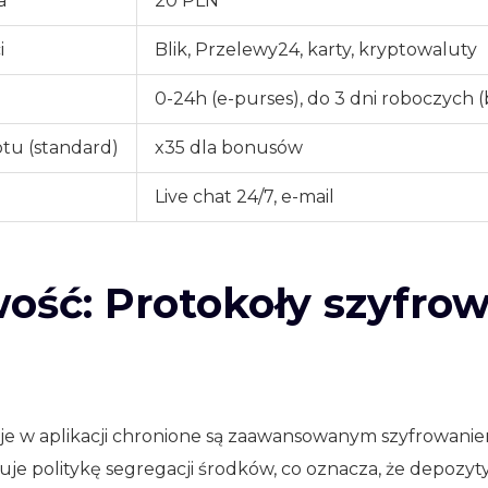
a
20 PLN
i
Blik, Przelewy24, karty, kryptowaluty
0-24h (e-purses), do 3 dni roboczych 
tu (standard)
x35 dla bonusów
Live chat 24/7, e-mail
ść: Protokoły szyfrow
je w aplikacji chronione są zaawansowanym szyfrowaniem
e politykę segregacji środków, co oznacza, że depozyty