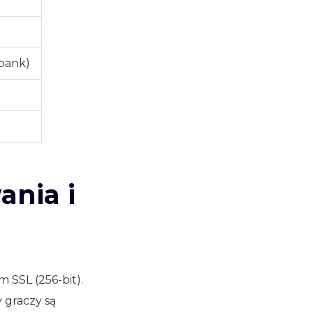
(bank)
ania i
 SSL (256-bit).
 graczy są