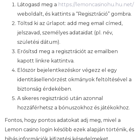
Látogasd meg a
https://lemoncasinohu.hu.net/
weboldalt, és kattints a “Regisztráció” gombra.
Töltsd ki az űrlapot: add meg email címed,
jelszavad, személyes adataidat (pl. név,
születési dátum).
Erősítsd meg a regisztrációt az emailben
kapott linkre kattintva.
Először bejelentkezéskor végezz el egy
identitásellenőrzést okmányok feltöltésével a
biztonság érdekében.
A sikeres regisztráció után azonnal
hozzáférhetsz a bónuszokhoz és játékokhoz.
Fontos, hogy pontos adatokat adj meg, mivel a
Lemon casino login később ezek alapján történik, és
hibás információk kifizetési késedelmeket