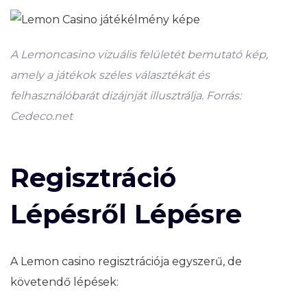
A Lemoncasino vizuális felületét bemutató kép,
amely a játékok széles választékát és
felhasználóbarát dizájnját illusztrálja. Forrás:
Cedeco.net
Regisztráció
Lépésről Lépésre
A Lemon casino regisztrációja egyszerű, de
követendő lépések: