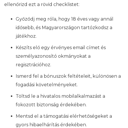
ellenőrizd ezt a rövid checklistet:
Győződj meg róla, hogy 18 éves vagy annál
idősebb, és Magyarországon tartózkodsz a
játékhoz.
Készíts elő egy érvényes email címet és
személyazonosító okmányokat a
regisztrációhoz.
Ismerd fel a bónuszok feltételeit, különösen a
fogadási követelményeket.
Töltsd le a hivatalos mobilalkalmazást a
fokozott biztonság érdekében.
Mentsd el a támogatási elérhetőségeket a
gyors hibaelhárítás érdekében.