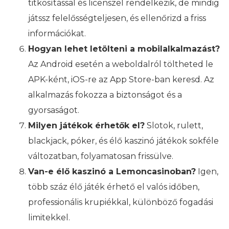
titkosítással és licenszel rendelkezik, de mindig
játssz felelősségteljesen, és ellenőrizd a friss
információkat.
Hogyan lehet letölteni a mobilalkalmazást?
Az Android esetén a weboldalról töltheted le
APK-ként, iOS-re az App Store-ban keresd. Az
alkalmazás fokozza a biztonságot és a
gyorsaságot.
Milyen játékok érhetők el?
Slotok, rulett,
blackjack, póker, és élő kaszinó játékok sokféle
változatban, folyamatosan frissülve.
Van-e élő kaszinó a Lemoncasinoban?
Igen,
több száz élő játék érhető el valós időben,
professionális krupiékkal, különböző fogadási
limitekkel.