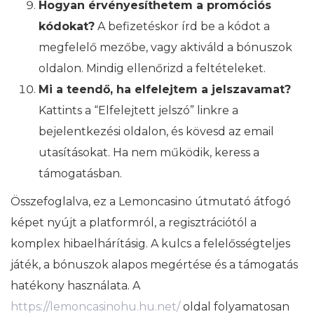
Hogyan érvényesíthetem a promóciós
kódokat?
A befizetéskor írd be a kódot a
megfelelő mezőbe, vagy aktiváld a bónuszok
oldalon. Mindig ellenőrizd a feltételeket.
Mi a teendő, ha elfelejtem a jelszavamat?
Kattints a “Elfelejtett jelszó” linkre a
bejelentkezési oldalon, és kövesd az email
utasításokat. Ha nem működik, keress a
támogatásban.
Összefoglalva, ez a Lemoncasino útmutató átfogó
képet nyújt a platformról, a regisztrációtól a
komplex hibaelhárításig. A kulcs a felelősségteljes
játék, a bónuszok alapos megértése és a támogatás
hatékony használata. A
https://lemoncasinohu.hu.net/
oldal folyamatosan