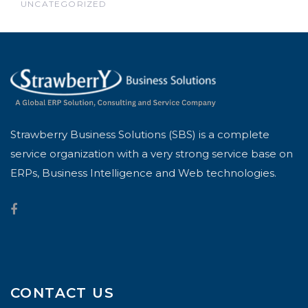
UNCATEGORIZED
Strawberry Business Solutions (SBS) is a complete
service organization with a very strong service base on
ERPs, Business Intelligence and Web technologies.
CONTACT US