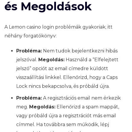
és Megoldások
A Lemon casino login problémák gyakoriak; itt
néhány forgatókönyv:
Probléma:
Nem tudok bejelentkezni hibás
jelszóval.
Megoldás:
Használd a “Elfelejtett
jelszó” opciót az email címedre küldött
visszaállítási linkkel. Ellenőrizd, hogy a Caps
Lock nincs bekapcsolva, és próbáld újra.
Probléma:
A regisztrációs email nem érkezik
meg.
Megoldás:
Ellenőrizd a spam mappát,
vagy próbáld újra a regisztrációt más email
címmel. Ha továbbra sem működik, lépj