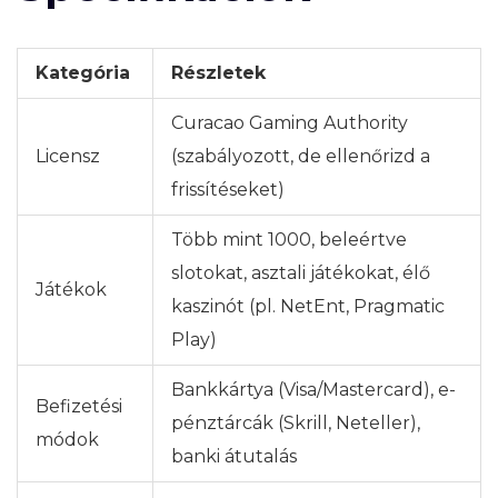
Kategória
Részletek
Curacao Gaming Authority
Licensz
(szabályozott, de ellenőrizd a
frissítéseket)
Több mint 1000, beleértve
slotokat, asztali játékokat, élő
Játékok
kaszinót (pl. NetEnt, Pragmatic
Play)
Bankkártya (Visa/Mastercard), e-
Befizetési
pénztárcák (Skrill, Neteller),
módok
banki átutalás