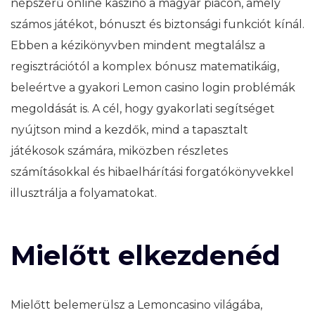
népszerű online kaszinó a magyar piacon, amely
számos játékot, bónuszt és biztonsági funkciót kínál.
Ebben a kézikönyvben mindent megtalálsz a
regisztrációtól a komplex bónusz matematikáig,
beleértve a gyakori Lemon casino login problémák
megoldását is. A cél, hogy gyakorlati segítséget
nyújtson mind a kezdők, mind a tapasztalt
játékosok számára, miközben részletes
számításokkal és hibaelhárítási forgatókönyvekkel
illusztrálja a folyamatokat.
Mielőtt elkezdenéd
Mielőtt belemerülsz a Lemoncasino világába,