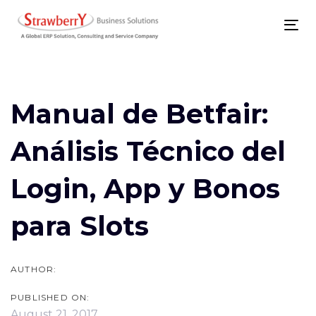
Skip
Skip
links
to
To
primary
nav
Post
navigation
navigation
Skip
Manual de Betfair:
to
Análisis Técnico del
content
Login, App y Bonos
para Slots
AUTHOR:
PUBLISHED ON:
August 21, 2017