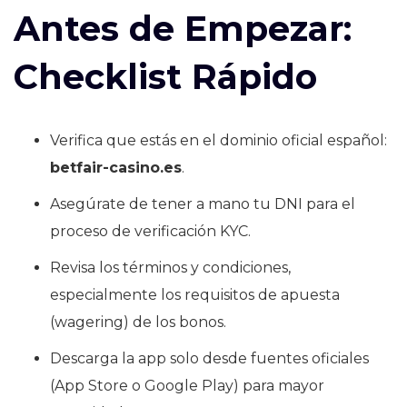
Antes de Empezar:
Checklist Rápido
Verifica que estás en el dominio oficial español:
betfair-casino.es
.
Asegúrate de tener a mano tu DNI para el
proceso de verificación KYC.
Revisa los términos y condiciones,
especialmente los requisitos de apuesta
(wagering) de los bonos.
Descarga la app solo desde fuentes oficiales
(App Store o Google Play) para mayor