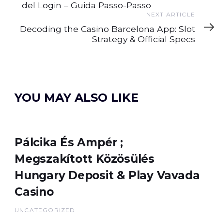
del Login – Guida Passo-Passo
Next
NEXT ARTICLE
Article
Decoding the Casino Barcelona App: Slot
Strategy & Official Specs
YOU MAY ALSO LIKE
Pálcika És Ampér ;
Megszakított Közösülés
Hungary Deposit & Play Vavada
Casino
UNCATEGORIZED