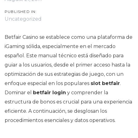
PUBLISHED IN:
Uncategorized
Betfair Casino se establece como una plataforma de
iGaming sólida, especialmente en el mercado
español. Este manual técnico está diseñado para
guiar a los usuarios, desde el primer acceso hasta la
optimización de sus estrategias de juego, con un
enfoque especial en los populares
slot betfair
.
Dominar el
betfair login
y comprender la
estructura de bonos es crucial para una experiencia
eficiente. A continuación, se desglosan los
procedimientos esenciales y datos operativos.