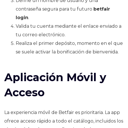
Define un nombre de usuario y una
contraseña segura para tu futuro
betfair
login
.
Valida tu cuenta mediante el enlace enviado a
tu correo electrónico.
Realiza el primer depósito, momento en el que
se suele activar la bonificación de bienvenida.
Aplicación Móvil y
Acceso
La experiencia móvil de Betfair es prioritaria. La app
ofrece acceso rápido a todo el catálogo, incluidos los