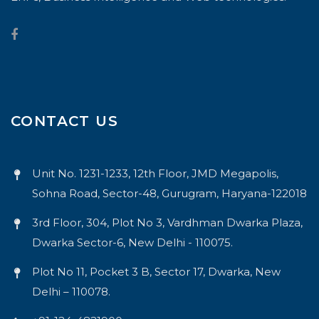
CONTACT US
Unit No. 1231-1233, 12th Floor, JMD Megapolis,
Sohna Road, Sector-48, Gurugram, Haryana-122018
3rd Floor, 304, Plot No 3, Vardhman Dwarka Plaza,
Dwarka Sector-6, New Delhi - 110075.
Plot No 11, Pocket 3 B, Sector 17, Dwarka, New
Delhi – 110078.