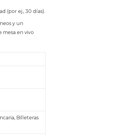
(por ej., 30 días).
orneos y un
e mesa en vivo
caria, Billeteras