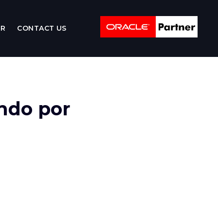
ER
CONTACT US
ndo por