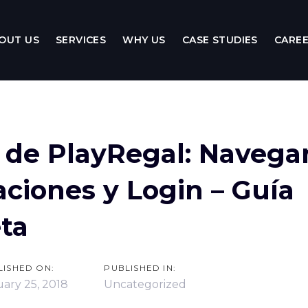
OUT US
SERVICES
WHY US
CASE STUDIES
CARE
ion
 de PlayRegal: Navega
aciones y Login – Guía
ta
LISHED ON:
PUBLISHED IN:
ary 25, 2018
Uncategorized