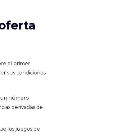
oferta
re el primer
er sus condiciones
e un número
ncias derivadas de
que los juegos de