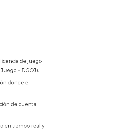
licencia de juego
l Juego – DGOJ).
ión donde el
ción de cuenta,
go en tiempo real y