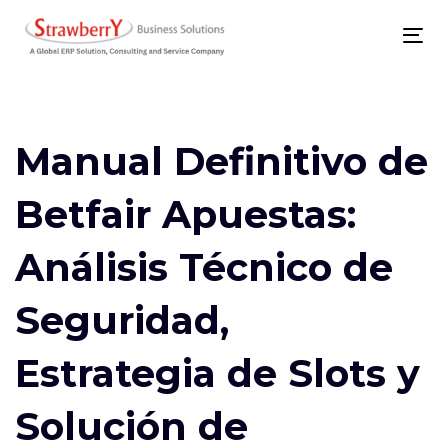
Skip
Skip
links
to
To
primary
nav
Post
navigation
navigation
Skip
Manual Definitivo de
to
Betfair Apuestas:
content
Análisis Técnico de
Seguridad,
Estrategia de Slots y
Solución de