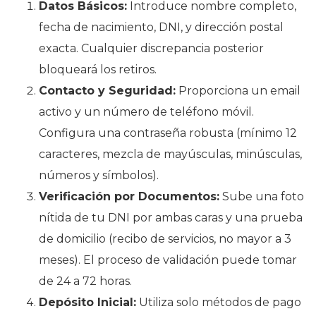
Datos Básicos:
Introduce nombre completo,
fecha de nacimiento, DNI, y dirección postal
exacta. Cualquier discrepancia posterior
bloqueará los retiros.
Contacto y Seguridad:
Proporciona un email
activo y un número de teléfono móvil.
Configura una contraseña robusta (mínimo 12
caracteres, mezcla de mayúsculas, minúsculas,
números y símbolos).
Verificación por Documentos:
Sube una foto
nítida de tu DNI por ambas caras y una prueba
de domicilio (recibo de servicios, no mayor a 3
meses). El proceso de validación puede tomar
de 24 a 72 horas.
Depósito Inicial:
Utiliza solo métodos de pago