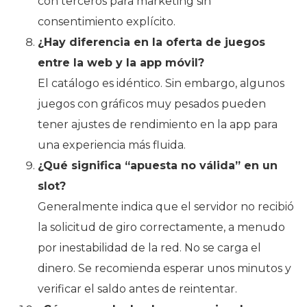
con terceros para marketing sin
consentimiento explícito.
¿Hay diferencia en la oferta de juegos
entre la web y la app móvil?
El catálogo es idéntico. Sin embargo, algunos
juegos con gráficos muy pesados pueden
tener ajustes de rendimiento en la app para
una experiencia más fluida.
¿Qué significa “apuesta no válida” en un
slot?
Generalmente indica que el servidor no recibió
la solicitud de giro correctamente, a menudo
por inestabilidad de la red. No se carga el
dinero. Se recomienda esperar unos minutos y
verificar el saldo antes de reintentar.