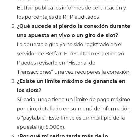
Betfair publica los informes de certificación y
los porcentajes de RTP auditados.
¿Qué sucede si pierdo la conexión durante
una apuesta en vivo o un giro de slot?
La apuesta o giro ya ha sido registrado en el
servidor de Betfair. El resultado es definitivo.
Puedes revisarlo en “Historial de
Transacciones” una vez recuperes la conexión.
¿Existe un límite máximo de ganancia en
los slots?
Sí, cada juego tiene un límite de pago máximo
por giro, detallado en su menú de información
o “paytable”. Este límite es un múltiplo de la
apuesta (ej: 5,000x).
¿Por qué mi retiro tarda más de lo