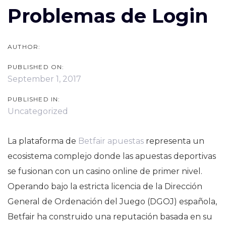
Problemas de Login
AUTHOR:
PUBLISHED ON:
September 1, 2017
PUBLISHED IN:
Uncategorized
La plataforma de
Betfair apuestas
representa un
ecosistema complejo donde las apuestas deportivas
se fusionan con un casino online de primer nivel.
Operando bajo la estricta licencia de la Dirección
General de Ordenación del Juego (DGOJ) española,
Betfair ha construido una reputación basada en su