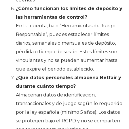
¿Cómo funcionan los límites de depósito y
las herramientas de control?
En tu cuenta, bajo “Herramientas de Juego
Responsable”, puedes establecer límites
diarios, semanales o mensuales de depósito,
pérdida o tiempo de sesión. Estos límites son
vinculantes y no se pueden aumentar hasta
que expire el periodo establecido.
¿Qué datos personales almacena Betfair y
durante cuánto tiempo?
Almacenan datos de identificación,
transaccionales y de juego según lo requerido
por la ley española (mínimo 5 años). Los datos
se protegen bajo el RGPD y no se comparten