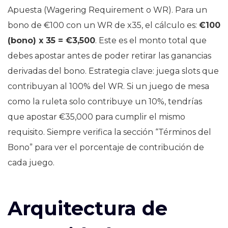
Apuesta (Wagering Requirement o WR). Para un
bono de €100 con un WR de x35, el cálculo es:
€100
(bono) x 35 = €3,500
. Este es el monto total que
debes apostar antes de poder retirar las ganancias
derivadas del bono. Estrategia clave: juega slots que
contribuyan al 100% del WR. Si un juego de mesa
como la ruleta solo contribuye un 10%, tendrías
que apostar €35,000 para cumplir el mismo
requisito. Siempre verifica la sección “Términos del
Bono” para ver el porcentaje de contribución de
cada juego.
Arquitectura de