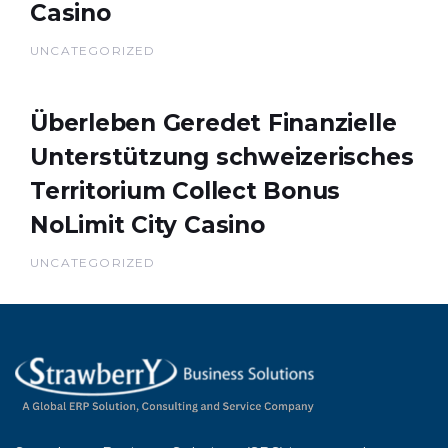
Casino
UNCATEGORIZED
Überleben Geredet Finanzielle
Unterstützung schweizerisches
Territorium Collect Bonus
NoLimit City Casino
UNCATEGORIZED