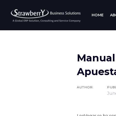
Skip
Skip
links
to
HOME
AB
primary
navigation
Post
Skip
to
navigat
content
Manual
Apuesta
AUTHOR:
PUB
June
LeoVegas se ha con