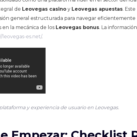
tegral de
Leovegas casino
y
Leovegas apuestas
. Est
sión general estructurada para navegar eficientemente 
s en la mecánica de los
Leovegas bonus
. La información
//leovegas-es.net/
.
 plataforma y experiencia de usuario en Leovegas.
e Empezar: Checklist 