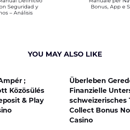
Manual Definitivo
Manuale per Nav
con Seguridad y
Bonus, App e S
os – Análisis
YOU MAY ALSO LIKE
 Ampér ;
Überleben Gered
tt Közösülés
Finanzielle Unte
posit & Play
schweizerisches 
ino
Collect Bonus No
Casino