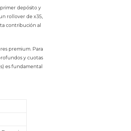
 primer depósito y
 un rollover de x35,
lta contribución al
ores premium. Para
profundos y cuotas
cas) es fundamental