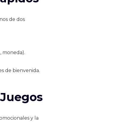
nos de dos
a, moneda).
es de bienvenida.
y Juegos
romocionales y la