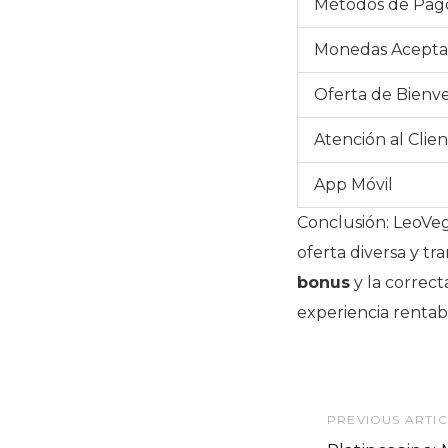
Métodos de Pag
Monedas Acepta
Oferta de Bienv
Atención al Clie
App Móvil
Conclusión: LeoVeg
oferta diversa y tr
bonus
y la correct
experiencia rentab
Previous
PREVIOUS ARTIC
Article