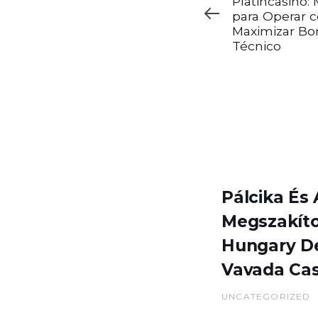
Platincasino: 
para Operar 
Maximizar Bon
Técnico
Pálcika És
Megszakíto
Hungary De
Vavada Cas
UNCATEGORIZED