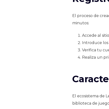
El proceso de cre
minutos:
Accede al sitio
Introduce los
Verifica tu c
Realiza un pr
Caracte
El ecosistema de Le
biblioteca de juego