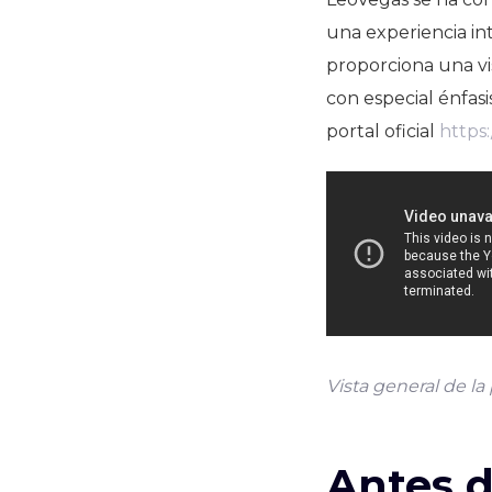
una experiencia in
proporciona una vi
con especial énfasi
portal oficial
https:
Vista general de la
Antes d