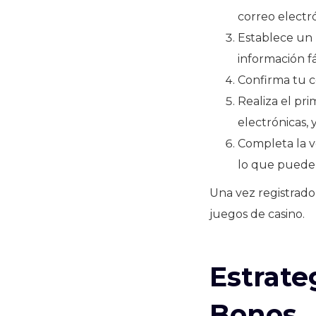
correo electr
Establece un 
información f
Confirma tu c
Realiza el pri
electrónicas, 
Completa la v
lo que puede 
Una vez registrado
juegos de casino.
Estrate
Bonos