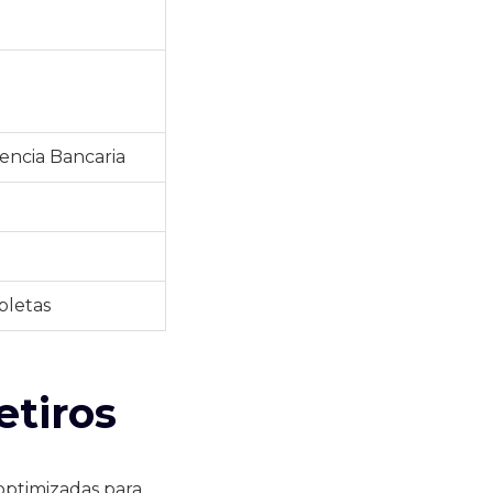
rencia Bancaria
pletas
etiros
optimizadas para