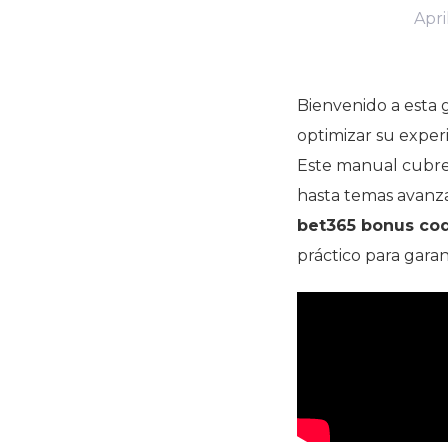
Apri
Bienvenido a esta 
optimizar su exper
Este manual cubre 
hasta temas avanz
bet365 bonus co
práctico para garan