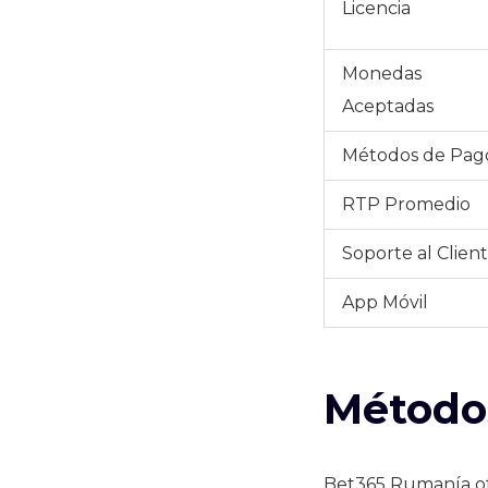
Licencia
Monedas
Aceptadas
Métodos de Pag
RTP Promedio
Soporte al Clien
App Móvil
Métodos
Bet365 Rumanía ofr