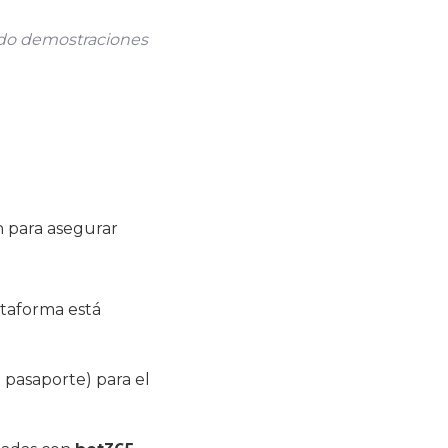
ndo demostraciones
n para asegurar
ataforma está
 pasaporte) para el