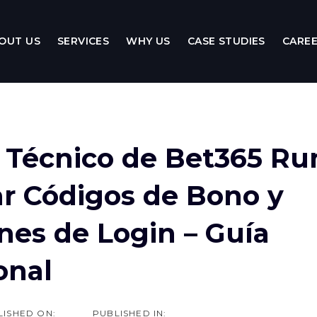
OUT US
SERVICES
WHY US
CASE STUDIES
CARE
ion
 Técnico de Bet365 Ru
r Códigos de Bono y
nes de Login – Guía
onal
LISHED ON:
PUBLISHED IN: