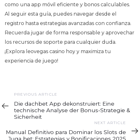
como una app móvil eficiente y bonos calculables.
Al seguir esta guía, puedes navegar desde el
registro hasta estrategias avanzadas con confianza.
Recuerda jugar de forma responsable y aprovechar
los recursos de soporte para cualquier duda.
¡Explora leovegas casino hoy y maximiza tu
experiencia de juego!
Previous
PREVIOUS ARTICLE
Article
Die dachbet App dekonstruiert: Eine
technische Analyse der Bonus-Strategie &
Sicherheit
Next
NEXT ARTICLE
Article
Manual Definitivo para Dominar los Slots de
Juga bet: Estrategias y Bonificaciones 2025