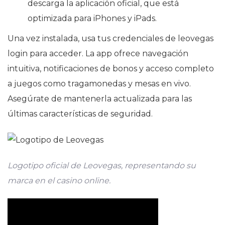
descarga la aplicación oficial, que está
optimizada para iPhones y iPads.
Una vez instalada, usa tus credenciales de leovegas
login para acceder. La app ofrece navegación
intuitiva, notificaciones de bonos y acceso completo
a juegos como tragamonedas y mesas en vivo.
Asegúrate de mantenerla actualizada para las
últimas características de seguridad.
Logotipo oficial de Leovegas, representando su
marca en el casino online.