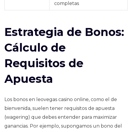
completas
Estrategia de Bonos:
Cálculo de
Requisitos de
Apuesta
Los bonos en leovegas casino online, como el de
bienvenida, suelen tener requisitos de apuesta
(wagering) que debes entender para maximizar
ganancias. Por ejemplo, supongamos un bono del