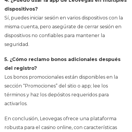
4. ¿Puedo usar la app de Leovegas en múltiples
dispositivos?
Sí, puedes iniciar sesión en varios dispositivos con la
misma cuenta, pero asegúrate de cerrar sesión en
dispositivos no confiables para mantener la
seguridad.
5. ¿Cómo reclamo bonos adicionales después
del registro?
Los bonos promocionales están disponibles en la
sección “Promociones” del sitio o app; lee los
términos y haz los depósitos requeridos para
activarlos.
En conclusión, Leovegas ofrece una plataforma
robusta para el casino online, con características