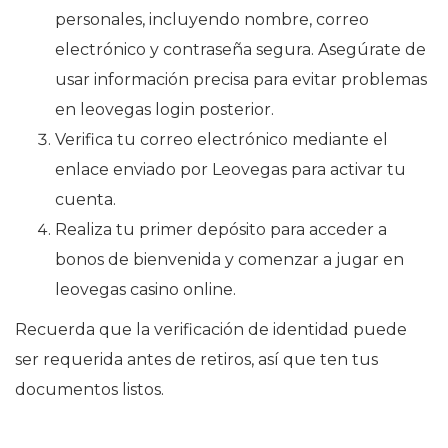
personales, incluyendo nombre, correo
electrónico y contraseña segura. Asegúrate de
usar información precisa para evitar problemas
en leovegas login posterior.
Verifica tu correo electrónico mediante el
enlace enviado por Leovegas para activar tu
cuenta.
Realiza tu primer depósito para acceder a
bonos de bienvenida y comenzar a jugar en
leovegas casino online.
Recuerda que la verificación de identidad puede
ser requerida antes de retiros, así que ten tus
documentos listos.