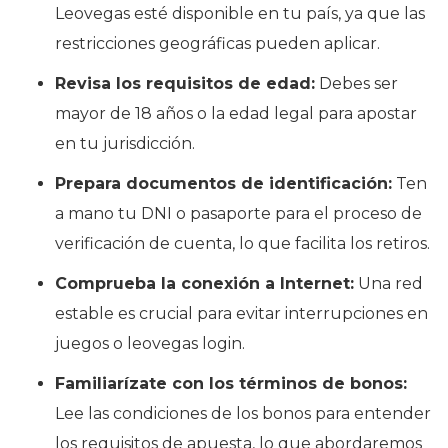
Leovegas esté disponible en tu país, ya que las
restricciones geográficas pueden aplicar.
Revisa los requisitos de edad:
Debes ser
mayor de 18 años o la edad legal para apostar
en tu jurisdicción.
Prepara documentos de identificación:
Ten
a mano tu DNI o pasaporte para el proceso de
verificación de cuenta, lo que facilita los retiros.
Comprueba la conexión a Internet:
Una red
estable es crucial para evitar interrupciones en
juegos o leovegas login.
Familiarízate con los términos de bonos:
Lee las condiciones de los bonos para entender
los requisitos de apuesta, lo que abordaremos