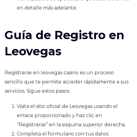
en detalle más adelante.
Guía de Registro en
Leovegas
Registrarse en leovegas casino es un proceso
sencillo que te permite acceder rápidamente a sus
servicios. Sigue estos pasos:
Visita el sitio oficial de Leovegas usando el
enlace proporcionado y haz clic en
“Registrarse” en la esquina superior derecha.
Completa el formulario con tus datos