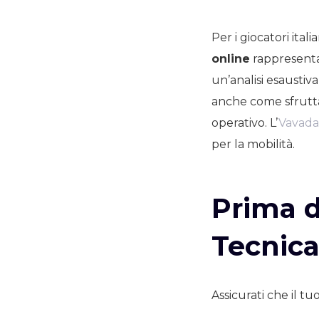
Per i giocatori ital
online
rappresenta
un’analisi esaustiv
anche come sfruttar
operativo. L’
Vavada
per la mobilità.
Prima di
Tecnic
Assicurati che il t