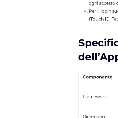
ogni accesso d
Per il login s
(Touch ID, Face
Specifi
dell’Ap
Componente
Framework
Dimensioni