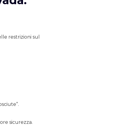
vada:
le restrizioni sul
osciute”.
iore sicurezza.