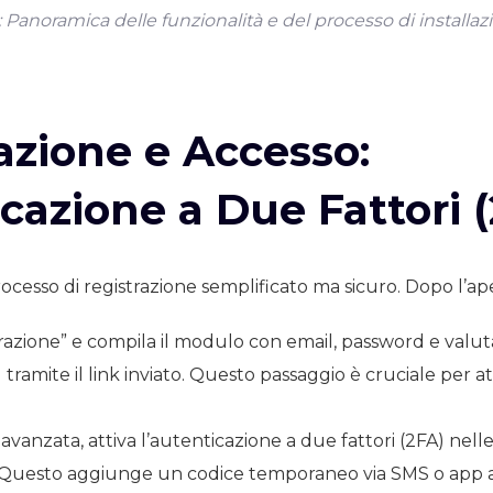
 Panoramica delle funzionalità e del processo di installaz
azione e Accesso:
cazione a Due Fattori 
ocesso di registrazione semplificato ma sicuro. Dopo l’ap
razione” e compila il modulo con email, password e valut
l tramite il link inviato. Questo passaggio è cruciale per a
avanzata, attiva l’autenticazione a due fattori (2FA) nell
 Questo aggiunge un codice temporaneo via SMS o app 