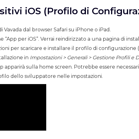
itivi iOS (Profilo di Configur
 di Vavada dal browser Safari su iPhone o iPad.
e “App per iOS”. Verrai reindirizzato a una pagina di insta
ioni per scaricare e installare il profilo di configurazione
stallazione in
Impostazioni > Generali > Gestione Profili e 
pp apparirà sulla home screen. Potrebbe essere necessario
ofilo dello sviluppatore nelle impostazioni.