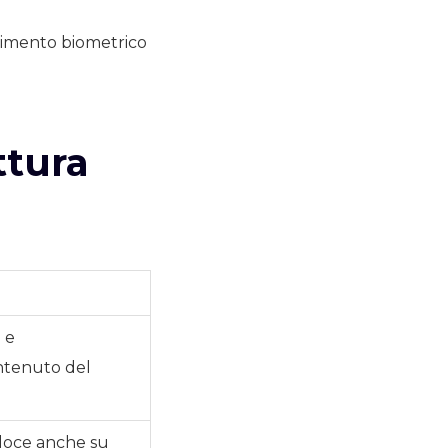
oscimento biometrico
ttura
 e
ntenuto del
loce anche su