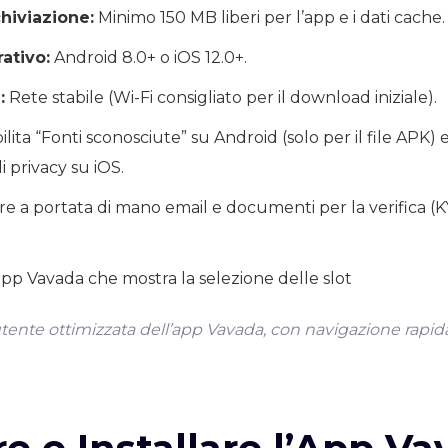
chiviazione:
Minimo 150 MB liberi per l’app e i dati cache.
ativo:
Android 8.0+ o iOS 12.0+.
:
Rete stabile (Wi-Fi consigliato per il download iniziale).
ilita “Fonti sconosciute” su Android (solo per il file APK) 
i privacy su iOS.
e a portata di mano email e documenti per la verifica (K
.
 utente ottimizzata dell’app Vavada, con navigazione rapida