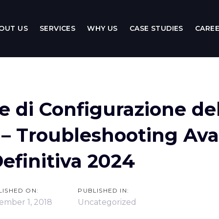
OUT US
SERVICES
WHY US
CASE STUDIES
CARE
ion
 di Configurazione de
– Troubleshooting Ava
efinitiva 2024
LISHED ON:
PUBLISHED IN:
ember 1, 2018
Uncategorized