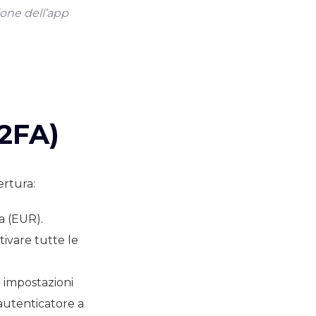
ione dell’app
(2FA)
ertura:
a (EUR).
ttivare tutte le
e impostazioni
autenticatore a