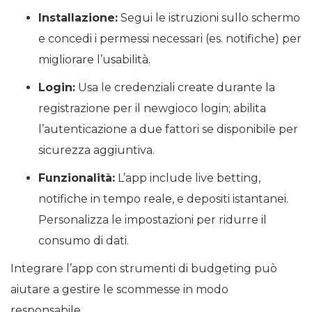
Installazione:
Segui le istruzioni sullo schermo
e concedi i permessi necessari (es. notifiche) per
migliorare l’usabilità.
Login:
Usa le credenziali create durante la
registrazione per il newgioco login; abilita
l’autenticazione a due fattori se disponibile per
sicurezza aggiuntiva.
Funzionalità:
L’app include live betting,
notifiche in tempo reale, e depositi istantanei.
Personalizza le impostazioni per ridurre il
consumo di dati.
Integrare l’app con strumenti di budgeting può
aiutare a gestire le scommesse in modo
responsabile.