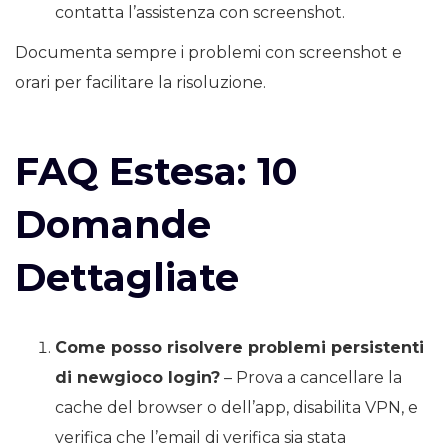
contatta l’assistenza con screenshot.
Documenta sempre i problemi con screenshot e
orari per facilitare la risoluzione.
FAQ Estesa: 10
Domande
Dettagliate
Come posso risolvere problemi persistenti
di newgioco login?
– Prova a cancellare la
cache del browser o dell’app, disabilita VPN, e
verifica che l’email di verifica sia stata