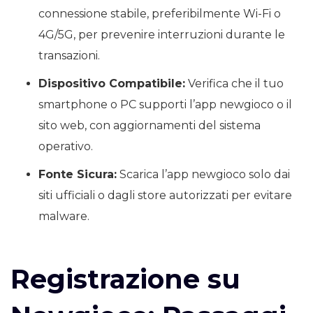
connessione stabile, preferibilmente Wi-Fi o
4G/5G, per prevenire interruzioni durante le
transazioni.
Dispositivo Compatibile:
Verifica che il tuo
smartphone o PC supporti l’app newgioco o il
sito web, con aggiornamenti del sistema
operativo.
Fonte Sicura:
Scarica l’app newgioco solo dai
siti ufficiali o dagli store autorizzati per evitare
malware.
Registrazione su