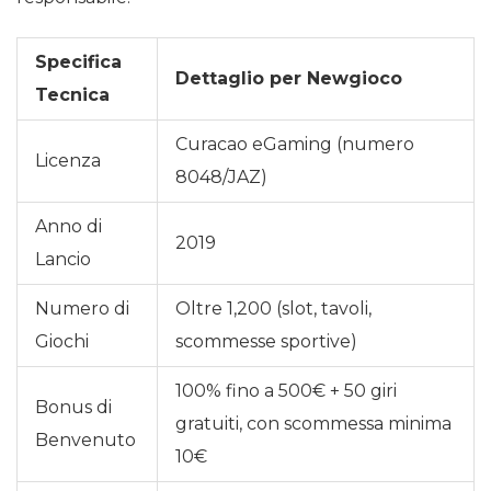
Specifica
Dettaglio per Newgioco
Tecnica
Curacao eGaming (numero
Licenza
8048/JAZ)
Anno di
2019
Lancio
Numero di
Oltre 1,200 (slot, tavoli,
Giochi
scommesse sportive)
100% fino a 500€ + 50 giri
Bonus di
gratuiti, con scommessa minima
Benvenuto
10€