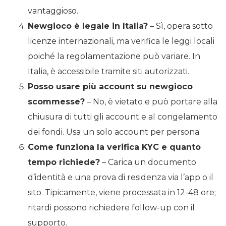
vantaggioso.
Newgioco è legale in Italia?
– Sì, opera sotto
licenze internazionali, ma verifica le leggi locali
poiché la regolamentazione può variare. In
Italia, è accessibile tramite siti autorizzati.
Posso usare più account su newgioco
scommesse?
– No, è vietato e può portare alla
chiusura di tutti gli account e al congelamento
dei fondi. Usa un solo account per persona.
Come funziona la verifica KYC e quanto
tempo richiede?
– Carica un documento
d’identità e una prova di residenza via l’app o il
sito. Tipicamente, viene processata in 12-48 ore;
ritardi possono richiedere follow-up con il
supporto.