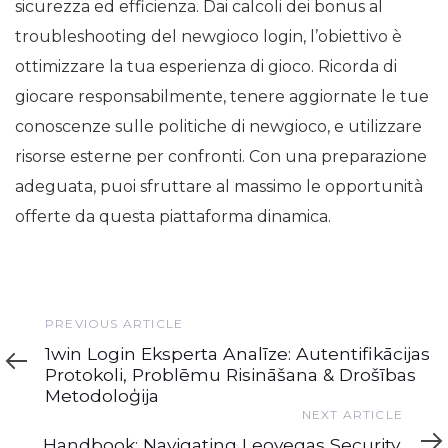
sicurezza ed efficienza. Dai calcoli dei bonus al
troubleshooting del newgioco login, l’obiettivo è
ottimizzare la tua esperienza di gioco. Ricorda di
giocare responsabilmente, tenere aggiornate le tue
conoscenze sulle politiche di newgioco, e utilizzare
risorse esterne per confronti. Con una preparazione
adeguata, puoi sfruttare al massimo le opportunità
offerte da questa piattaforma dinamica.
Previous
PREVIOUS ARTICLE
Article
1win Login Eksperta Analīze: Autentifikācijas
Protokoli, Problēmu Risināšana & Drošības
Metodoloģija
Next
NEXT ARTICLE
Article
Handbook: Navigating Leovegas Security,