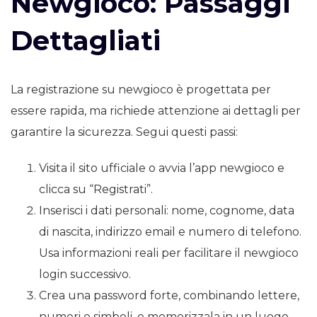
Newgioco: Passaggi
Dettagliati
La registrazione su newgioco è progettata per
essere rapida, ma richiede attenzione ai dettagli per
garantire la sicurezza. Segui questi passi:
Visita il sito ufficiale o avvia l’app newgioco e
clicca su “Registrati”.
Inserisci i dati personali: nome, cognome, data
di nascita, indirizzo email e numero di telefono.
Usa informazioni reali per facilitare il newgioco
login successivo.
Crea una password forte, combinando lettere,
numeri e simboli, e memorizzala in un luogo