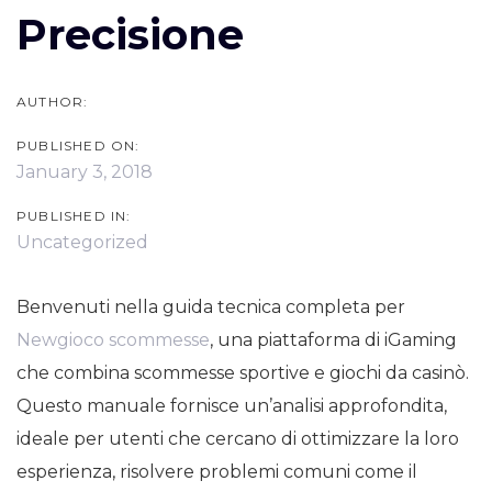
Precisione
AUTHOR:
PUBLISHED ON:
January 3, 2018
PUBLISHED IN:
Uncategorized
Benvenuti nella guida tecnica completa per
Newgioco scommesse
, una piattaforma di iGaming
che combina scommesse sportive e giochi da casinò.
Questo manuale fornisce un’analisi approfondita,
ideale per utenti che cercano di ottimizzare la loro
esperienza, risolvere problemi comuni come il