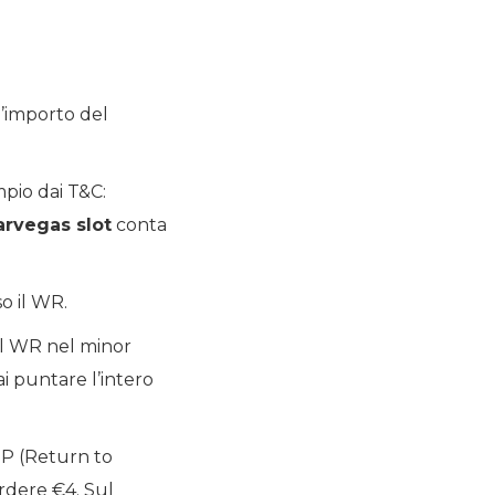
’importo del
mpio dai T&C:
arvegas slot
conta
o il WR.
il WR nel minor
i puntare l’intero
 (Return to
erdere €4. Sul