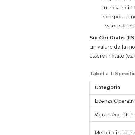
turnover di €1
incorporato ne
il valore atte
Sui Giri Gratis (FS
un valore della mon
essere limitato (es.
Tabella 1: Specif
Categoria
Licenza Operativ
Valute Accettat
Metodi di Paga