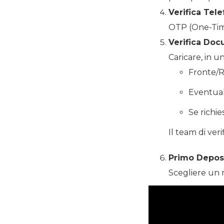
Verifica Tele
OTP (One-Time
Verifica Doc
Caricare, in u
Fronte/Re
Eventual
Se richie
Il team di ver
Primo Deposi
Scegliere un m