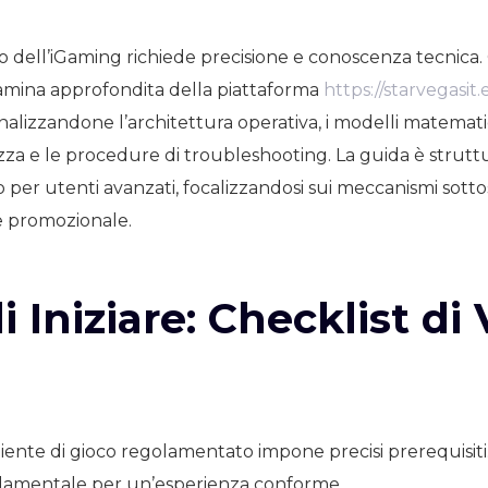
 dell’iGaming richiede precisione e conoscenza tecnic
samina approfondita della piattaforma
https://starvegasit.
nalizzandone l’architettura operativa, i modelli matematic
rezza e le procedure di troubleshooting. La guida è stru
per utenti avanzati, focalizzandosi sui meccanismi sottos
e promozionale.
 Iniziare: Checklist di 
a
iente di gioco regolamentato impone precisi prerequisit
ndamentale per un’esperienza conforme.