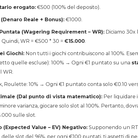
ario erogato:
€500 (100% del deposito).
 (Denaro Reale + Bonus):
€1000.
 Puntata (Wagering Requirement – WR):
Diciamo 30x l
 Quindi, WR = €500 * 30 =
€15.000
.
ei Giochi:
Non tutti i giochi contribuiscono al 100%. Ese
cetto quelle escluse): 100% → Ogni €1 puntato su una
st
il WR.
k, Roulette: 10% → Ogni €1 puntato conta solo €0.10 vers
timale (Dal punto di vista matematico):
Per liquidare 
nore varianza, giocare solo slot al 100%. Pertanto, dovra
.000 sulle slot.
o (Expected Value – EV) Negativo:
Supponendo un RTP
delle slot del 96%, per ogni €100 puntati, ti aspetti di p