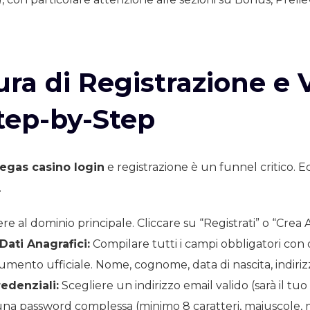
ra di Registrazione e V
tep-by-Step
vegas casino login
e registrazione è un funnel critico. 
.
e al dominio principale. Cliccare su “Registrati” o “Crea 
Dati Anagrafici:
Compilare tutti i campi obbligatori con 
umento ufficiale. Nome, cognome, data di nascita, indirizz
edenziali:
Scegliere un indirizzo email valido (sarà il t
 una password complessa (minimo 8 caratteri, maiuscole, 