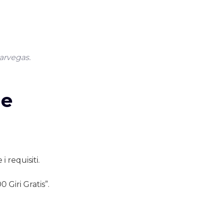
tarvegas.
 e
 requisiti.
Giri Gratis”.