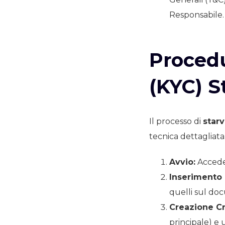
Responsabile.
Procedu
(KYC) S
Il processo di
star
tecnica dettagliata
Avvio:
Acceder
Inserimento 
quelli sul doc
Creazione Cr
principale) e