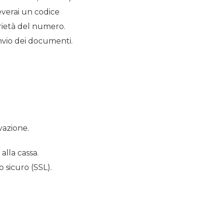
ceverai un codice
rietà del numero.
invio dei documenti.
vazione.
alla cassa.
 sicuro (SSL).