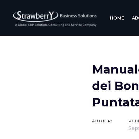
Skip
Skip
links
to
HOME
AB
primary
navigation
Post
Skip
to
navigat
content
Manuale
dei Bon
Puntata
AUTHOR:
PUB
Sep