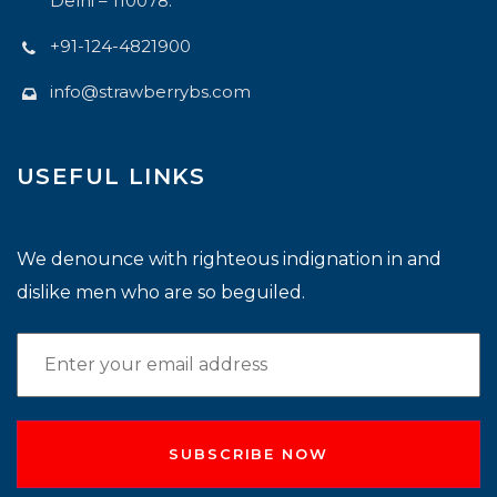
Delhi – 110078.
+91-124-4821900
info@strawberrybs.com
USEFUL LINKS
We denounce with righteous indignation in and
dislike men who are so beguiled.