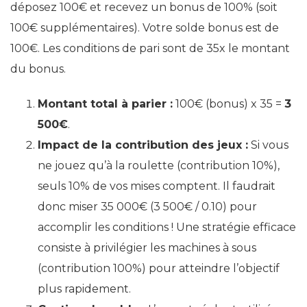
déposez 100€ et recevez un bonus de 100% (soit
100€ supplémentaires). Votre solde bonus est de
100€. Les conditions de pari sont de 35x le montant
du bonus.
Montant total à parier :
100€ (bonus) x 35 =
3
500€
.
Impact de la contribution des jeux :
Si vous
ne jouez qu’à la roulette (contribution 10%),
seuls 10% de vos mises comptent. Il faudrait
donc miser 35 000€ (3 500€ / 0.10) pour
accomplir les conditions ! Une stratégie efficace
consiste à privilégier les machines à sous
(contribution 100%) pour atteindre l’objectif
plus rapidement.