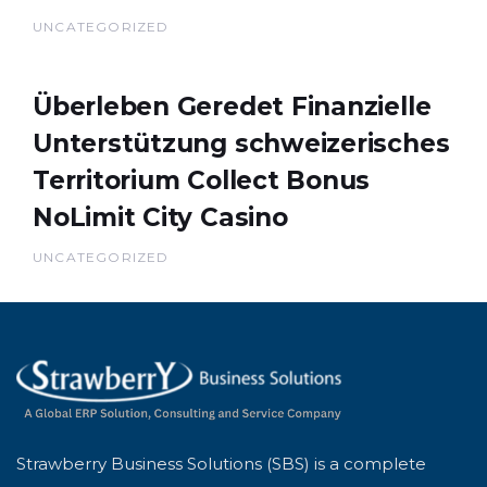
UNCATEGORIZED
Überleben Geredet Finanzielle
Unterstützung schweizerisches
Territorium Collect Bonus
NoLimit City Casino
UNCATEGORIZED
Strawberry Business Solutions (SBS) is a complete