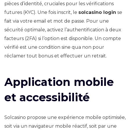
pièces d’identité, cruciales pour les vérifications
futures (KYC). Une fois inscrit, le
solcasino login
se
fait via votre email et mot de passe. Pour une
sécurité optimale, activez l’authentification à deux
facteurs (2FA) si l’option est disponible. Un compte
vérifié est une condition sine qua non pour
réclamer tout bonus et effectuer un retrait.
Application mobile
et accessibilité
Solcasino propose une expérience mobile optimisée,
soit via un navigateur mobile réactif, soit par une