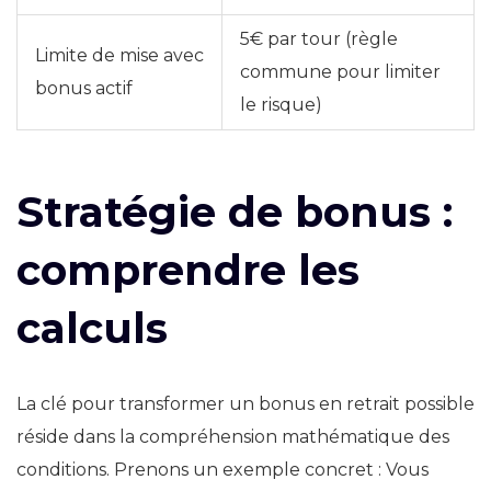
5€ par tour (règle
Limite de mise avec
commune pour limiter
bonus actif
le risque)
Stratégie de bonus :
comprendre les
calculs
La clé pour transformer un bonus en retrait possible
réside dans la compréhension mathématique des
conditions. Prenons un exemple concret : Vous