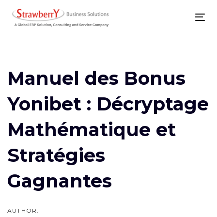
Skip
Skip
links
to
To
primary
nav
Post
navigation
navigation
Skip
Manuel des Bonus
to
Yonibet : Décryptage
content
Mathématique et
Stratégies
Gagnantes
AUTHOR: