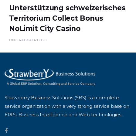
Unterstützung schweizerisches
Territorium Collect Bonus
NoLimit City Casino
UNCATEGORIZED
Strawberry Business Solutions (SBS) is a complete
service organization with a very strong service base on
ERPs, Business Intelligence and Web technologies.