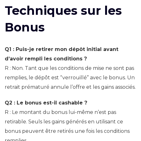
Techniques sur les
Bonus
Q1 : Puis-je retirer mon dépôt initial avant
d’avoir rempli les conditions ?
R : Non. Tant que les conditions de mise ne sont pas
remplies, le dépôt est “verrouillé” avec le bonus. Un
retrait prématuré annule l’offre et les gains associés.
Q2 : Le bonus est-il cashable ?
R : Le montant du bonus lui-même n’est pas
retirable. Seuls les gains générés en utilisant ce
bonus peuvent être retirés une fois les conditions
remplies.