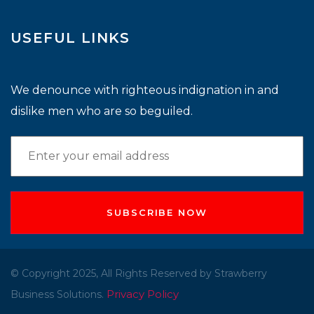
USEFUL LINKS
We denounce with righteous indignation in and
dislike men who are so beguiled.
© Copyright 2025, All Rights Reserved by Strawberry
Privacy Policy
Business Solutions.