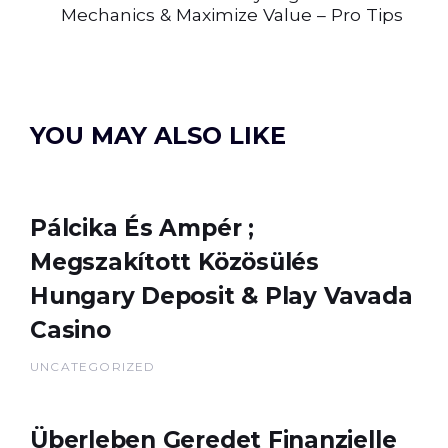
Mechanics & Maximize Value – Pro Tips
YOU MAY ALSO LIKE
Pálcika És Ampér ;
Megszakított Közösülés
Hungary Deposit & Play Vavada
Casino
UNCATEGORIZED
Überleben Geredet Finanzielle