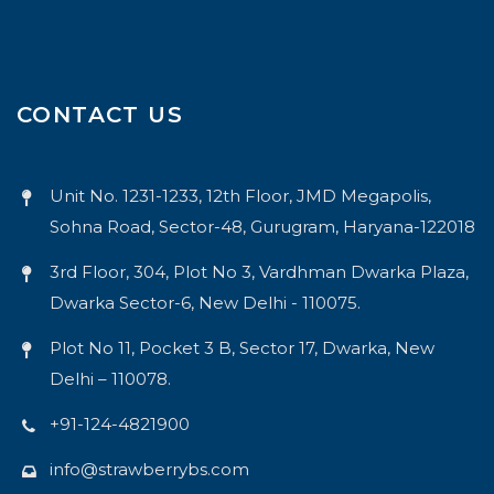
CONTACT US
Unit No. 1231-1233, 12th Floor, JMD Megapolis,
Sohna Road, Sector-48, Gurugram, Haryana-122018
3rd Floor, 304, Plot No 3, Vardhman Dwarka Plaza,
Dwarka Sector-6, New Delhi - 110075.
Plot No 11, Pocket 3 B, Sector 17, Dwarka, New
Delhi – 110078.
+91-124-4821900
info@strawberrybs.com