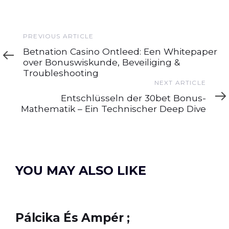
Previous
PREVIOUS ARTICLE
Article
Betnation Casino Ontleed: Een Whitepaper
over Bonuswiskunde, Beveiliging &
Troubleshooting
Next
NEXT ARTICLE
Article
Entschlüsseln der 30bet Bonus-
Mathematik – Ein Technischer Deep Dive
YOU MAY ALSO LIKE
Pálcika És Ampér ;