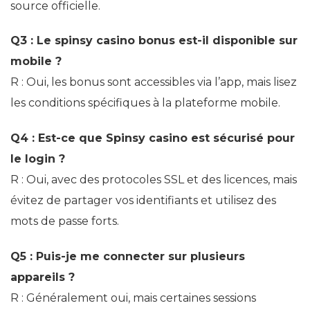
source officielle.
Q3 : Le spinsy casino bonus est-il disponible sur
mobile ?
R : Oui, les bonus sont accessibles via l’app, mais lisez
les conditions spécifiques à la plateforme mobile.
Q4 : Est-ce que Spinsy casino est sécurisé pour
le login ?
R : Oui, avec des protocoles SSL et des licences, mais
évitez de partager vos identifiants et utilisez des
mots de passe forts.
Q5 : Puis-je me connecter sur plusieurs
appareils ?
R : Généralement oui, mais certaines sessions