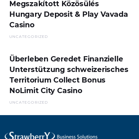
Megszakított Közösülés
Hungary Deposit & Play Vavada
Casino
UNCATEGORIZED
Überleben Geredet Finanzielle
Unterstützung schweizerisches
Territorium Collect Bonus
NoLimit City Casino
UNCATEGORIZED