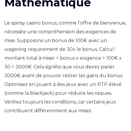
Mathématique
Le spinsy casino bonus, comme l’offre de bienvenue,
nécessite une compréhension des exigences de
mise. Supposons un bonus de 100€ avec un
wagering requirement de 30x le bonus. Calcul :
montant total à miser = bonus x exigence = 100€ x
30 = 3000€. Cela signifie que vous devez parier
3000€ avant de pouvoir retirer les gains du bonus.
Optimisez en jouant à des jeux avec un RTP élevé
(comme la blackjack) pour réduire les risques.
Vérifiez toujours les conditions, car certains jeux
contribuent différemment aux mises.