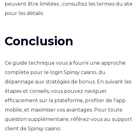
peuvent être limitées ; consultez les termes du site
pour les détails.
Conclusion
Ce guide technique vous a fourni une approche
complète pour le login Spinsy casino, du
dépannage aux stratégies de bonus. En suivant les
étapes et conseils, vous pouvez naviguer
efficacement sur la plateforme, profiter de l’app
mobile, et maximiser vos avantages. Pour toute
question supplémentaire, référez-vous au support
client de Spinsy casino.