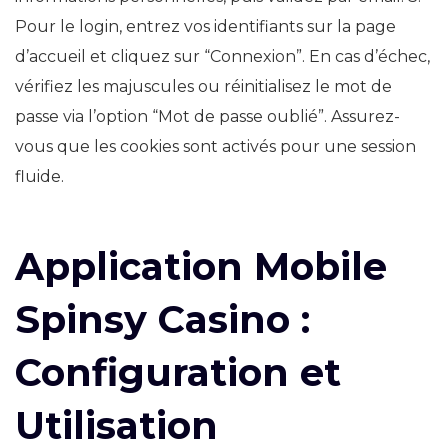
Pour le login, entrez vos identifiants sur la page
d’accueil et cliquez sur “Connexion”. En cas d’échec,
vérifiez les majuscules ou réinitialisez le mot de
passe via l’option “Mot de passe oublié”. Assurez-
vous que les cookies sont activés pour une session
fluide.
Application Mobile
Spinsy Casino :
Configuration et
Utilisation