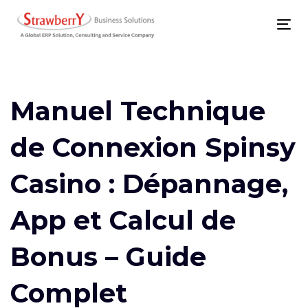
Skip
Skip
links
to
To
primary
nav
Post
navigation
navigation
Skip
Manuel Technique
to
de Connexion Spinsy
content
Casino : Dépannage,
App et Calcul de
Bonus – Guide
Complet