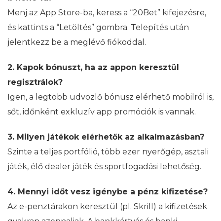
Menj az App Store-ba, keress a “20Bet” kifejezésre,
és kattints a “Letöltés” gombra. Telepítés után
jelentkezz be a meglévő fiókoddal.
2. Kapok bónuszt, ha az appon keresztül
regisztrálok?
Igen, a legtöbb üdvözlő bónusz elérhető mobilról is,
sőt, időnként exkluzív app promóciók is vannak.
3. Milyen játékok elérhetők az alkalmazásban?
Szinte a teljes portfólió, több ezer nyerőgép, asztali
játék, élő dealer játék és sportfogadási lehetőség.
4. Mennyi időt vesz igénybe a pénz kifizetése?
Az e-penztárakon keresztül (pl. Skrill) a kifizetések