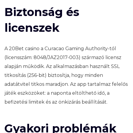
Biztonság és
licenszek
A 20Bet casino a Curacao Gaming Authority-tól
(licensszám: 8048/JAZ2017-003) származó licensz
alapján működik. Az alkalmazásban használt SSL
titkosítás (256-bit) biztosítja, hogy minden
adatátvitel titkos maradjon. Az app tartalmaz felelős
játék eszközöket: a naponta eltölthető idő, a
befizetési limitek és az önkizárás beállítását.
Gyakori problémák