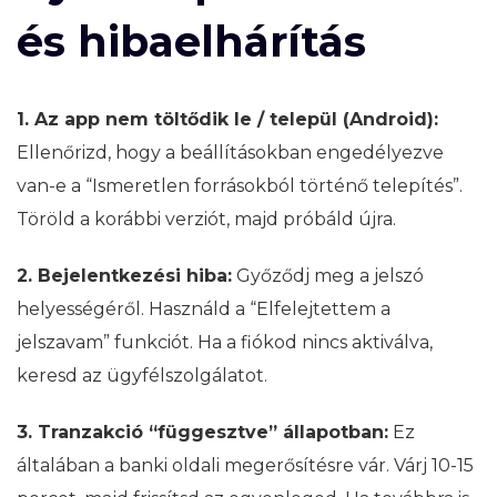
és hibaelhárítás
1. Az app nem töltődik le / települ (Android):
Ellenőrizd, hogy a beállításokban engedélyezve
van-e a “Ismeretlen forrásokból történő telepítés”.
Töröld a korábbi verziót, majd próbáld újra.
2. Bejelentkezési hiba:
Győződj meg a jelszó
helyességéről. Használd a “Elfelejtettem a
jelszavam” funkciót. Ha a fiókod nincs aktiválva,
keresd az ügyfélszolgálatot.
3. Tranzakció “függesztve” állapotban:
Ez
általában a banki oldali megerősítésre vár. Várj 10-15