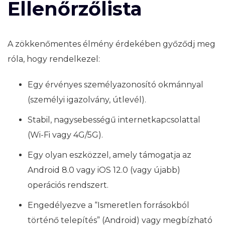
Ellenőrzőlista
A zökkenőmentes élmény érdekében győződj meg
róla, hogy rendelkezel:
Egy érvényes személyazonosító okmánnyal
(személyi igazolvány, útlevél).
Stabil, nagysebességű internetkapcsolattal
(Wi-Fi vagy 4G/5G).
Egy olyan eszközzel, amely támogatja az
Android 8.0 vagy iOS 12.0 (vagy újabb)
operációs rendszert.
Engedélyezve a “Ismeretlen forrásokból
történő telepítés” (Android) vagy megbízható