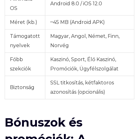
Android 8.0 / iOS 12.0
OS
Méret (kb.)
~45 MB (Android APK)
Támogatott
Magyar, Angol, Német, Finn,
nyelvek
Norvég
Főbb
Kaszinó, Sport, Élő Kaszinó,
szekciók
Promóciók, Ügyfélszolgálat
SSL titkosítás, kétfaktoros
Biztonság
azonosítás (opcionális)
Bónuszok és
promóciók: A