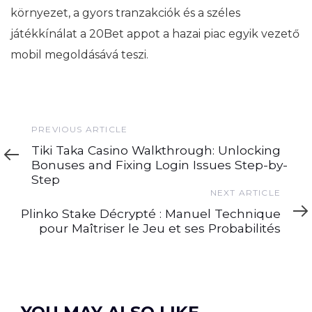
környezet, a gyors tranzakciók és a széles
játékkínálat a 20Bet appot a hazai piac egyik vezető
mobil megoldásává teszi.
Previous
PREVIOUS ARTICLE
Article
Tiki Taka Casino Walkthrough: Unlocking
Bonuses and Fixing Login Issues Step-by-
Step
Next
NEXT ARTICLE
Article
Plinko Stake Décrypté : Manuel Technique
pour Maîtriser le Jeu et ses Probabilités