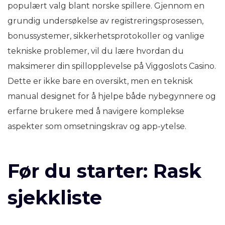
populært valg blant norske spillere. Gjennom en
grundig undersøkelse av registreringsprosessen,
bonussystemer, sikkerhetsprotokoller og vanlige
tekniske problemer, vil du lære hvordan du
maksimerer din spillopplevelse på Viggoslots Casino.
Dette er ikke bare en oversikt, men en teknisk
manual designet for å hjelpe både nybegynnere og
erfarne brukere med å navigere komplekse
aspekter som omsetningskrav og app-ytelse.
Før du starter: Rask
sjekkliste