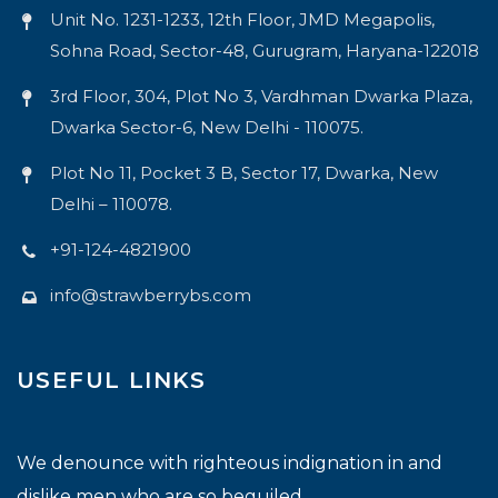
Unit No. 1231-1233, 12th Floor, JMD Megapolis,
Sohna Road, Sector-48, Gurugram, Haryana-122018
3rd Floor, 304, Plot No 3, Vardhman Dwarka Plaza,
Dwarka Sector-6, New Delhi - 110075.
Plot No 11, Pocket 3 B, Sector 17, Dwarka, New
Delhi – 110078.
+91-124-4821900
info@strawberrybs.com
USEFUL LINKS
We denounce with righteous indignation in and
dislike men who are so beguiled.