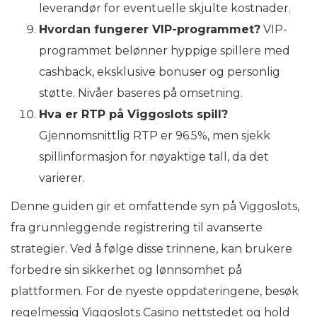
leverandør for eventuelle skjulte kostnader.
Hvordan fungerer VIP-programmet?
VIP-
programmet belønner hyppige spillere med
cashback, eksklusive bonuser og personlig
støtte. Nivåer baseres på omsetning.
Hva er RTP på Viggoslots spill?
Gjennomsnittlig RTP er 96.5%, men sjekk
spillinformasjon for nøyaktige tall, da det
varierer.
Denne guiden gir et omfattende syn på Viggoslots,
fra grunnleggende registrering til avanserte
strategier. Ved å følge disse trinnene, kan brukere
forbedre sin sikkerhet og lønnsomhet på
plattformen. For de nyeste oppdateringene, besøk
regelmessig Viggoslots Casino nettstedet og hold