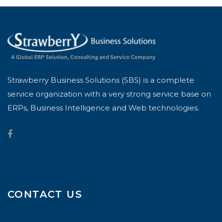
Strawberry Business Solutions (SBS) is a complete
service organization with a very strong service base on
ERPs, Business Intelligence and Web technologies.
CONTACT US