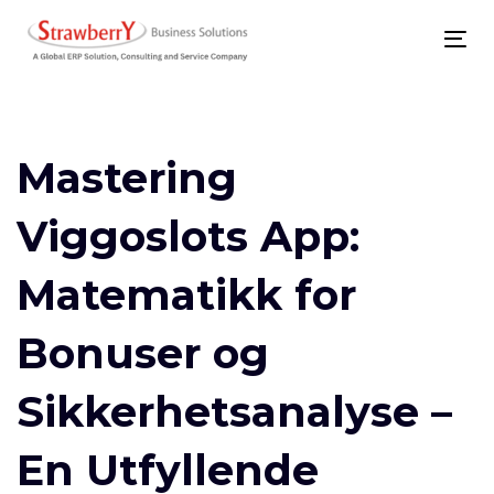
Skip
Skip
links
to
To
primary
nav
Post
navigation
navigation
Skip
Mastering
to
Viggoslots App:
content
Matematikk for
Bonuser og
Sikkerhetsanalyse –
En Utfyllende