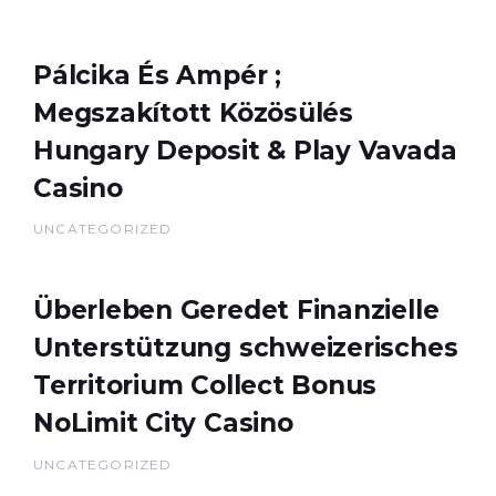
Pálcika És Ampér ;
Megszakított Közösülés
Hungary Deposit & Play Vavada
Casino
UNCATEGORIZED
Überleben Geredet Finanzielle
Unterstützung schweizerisches
Territorium Collect Bonus
NoLimit City Casino
UNCATEGORIZED