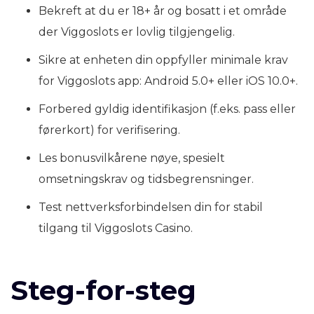
Bekreft at du er 18+ år og bosatt i et område
der Viggoslots er lovlig tilgjengelig.
Sikre at enheten din oppfyller minimale krav
for Viggoslots app: Android 5.0+ eller iOS 10.0+.
Forbered gyldig identifikasjon (f.eks. pass eller
førerkort) for verifisering.
Les bonusvilkårene nøye, spesielt
omsetningskrav og tidsbegrensninger.
Test nettverksforbindelsen din for stabil
tilgang til Viggoslots Casino.
Steg-for-steg