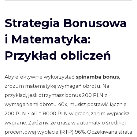
Strategia Bonusowa
i Matematyka:
Przykład obliczeń
Aby efektywnie wykorzystać
spinamba bonus
,
zrozum matematykę wymagań obrotu. Na
przykład, jeśli otrzymasz bonus 200 PLN z
wymaganiami obrotu 40x, musisz postawić łącznie
200 PLN × 40 = 8000 PLN w grach, zanim wypłacisz
wygrane. Załóżmy, że grasz w automaty o średniej
procentowej wypłacie (RTP) 96%. Oczekiwana strata