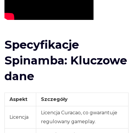
Specyfikacje
Spinamba: Kluczowe
dane
Aspekt
Szczegóły
Licencja Curacao, co gwarantuje
Licencja
regulowany gameplay.