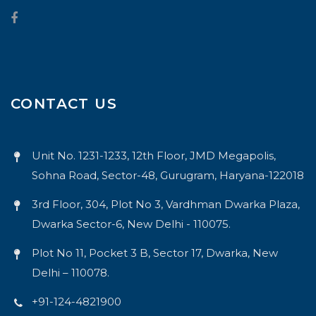
CONTACT US
Unit No. 1231-1233, 12th Floor, JMD Megapolis,
Sohna Road, Sector-48, Gurugram, Haryana-122018
3rd Floor, 304, Plot No 3, Vardhman Dwarka Plaza,
Dwarka Sector-6, New Delhi - 110075.
Plot No 11, Pocket 3 B, Sector 17, Dwarka, New
Delhi – 110078.
+91-124-4821900