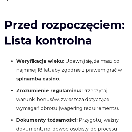
Przed rozpoczęciem:
Lista kontrolna
Weryfikacja wieku:
Upewnij się, że masz co
najmniej 18 lat, aby zgodnie z prawem grać w
spinamba casino
.
Zrozumienie regulaminu:
Przeczytaj
warunki bonusów, zwłaszcza dotyczące
wymagań obrotu (wagering requirements).
Dokumenty tożsamości:
Przygotuj ważny
dokument, np. dowód osobisty, do procesu