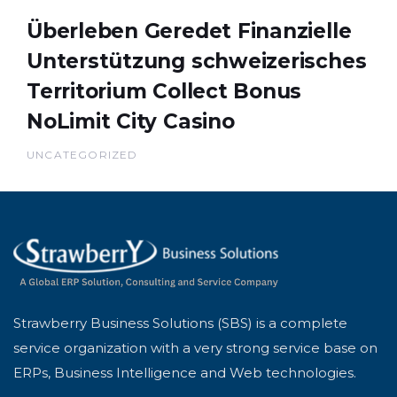
Überleben Geredet Finanzielle
Unterstützung schweizerisches
Territorium Collect Bonus
NoLimit City Casino
UNCATEGORIZED
Strawberry Business Solutions (SBS) is a complete
service organization with a very strong service base on
ERPs, Business Intelligence and Web technologies.