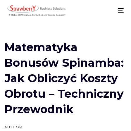
Skip
Skip
links
to
To
primary
nav
Post
navigation
navigation
Skip
Matematyka
to
Bonusów Spinamba:
content
Jak Obliczyć Koszty
Obrotu – Techniczny
Przewodnik
AUTHOR: