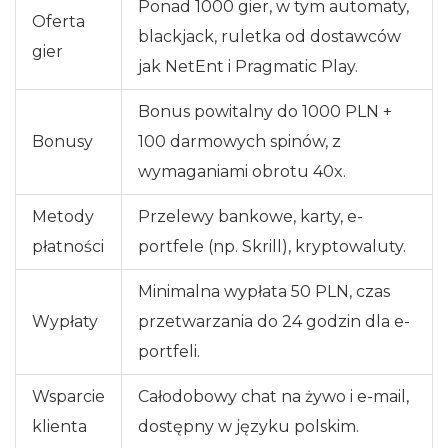
Ponad 1000 gier, w tym automaty,
Oferta
blackjack, ruletka od dostawców
gier
jak NetEnt i Pragmatic Play.
Bonus powitalny do 1000 PLN +
Bonusy
100 darmowych spinów, z
wymaganiami obrotu 40x.
Metody
Przelewy bankowe, karty, e-
płatności
portfele (np. Skrill), kryptowaluty.
Minimalna wypłata 50 PLN, czas
Wypłaty
przetwarzania do 24 godzin dla e-
portfeli.
Wsparcie
Całodobowy chat na żywo i e-mail,
klienta
dostępny w języku polskim.