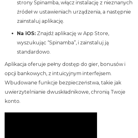
strony Spinamba, włącz instalację z nieznanych
źródeł w ustawieniach urządzenia, a następnie
zainstaluj aplikację.
Na iOS:
Znajdź aplikację w App Store,
wyszukując “Spinamba”, i zainstaluj ją
standardowo.
Aplikacja oferuje pełny dostęp do gier, bonusów i
opcji bankowych, z intuicyjnym interfejsem.
Wbudowane funkcje bezpieczeństwa, takie jak
uwierzytelnianie dwuskładnikowe, chronią Twoje
konto.