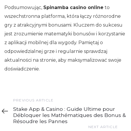
Podsumowując,
Spinamba casino online
to
wszechstronna platforma, która łączy różnorodne
gry z atrakcyjnymi bonusami. Kluczem do sukcesu
jest zrozumienie matematyki bonusów i korzystanie
z aplikacji mobilnej dla wygody. Pamiętaj o
odpowiedzialnej grze i regularnie sprawdzaj
aktualności na stronie, aby maksymalizować swoje
doświadczenie.
Previous
PREVIOUS ARTICLE
Article
Stake App & Casino : Guide Ultime pour
Débloquer les Mathématiques des Bonus &
Résoudre les Pannes
Next
NEXT ARTICLE