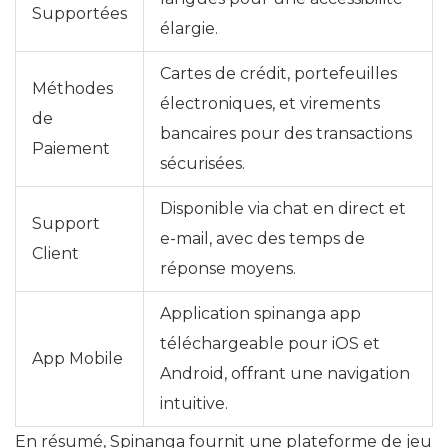
Supportées
élargie.
Cartes de crédit, portefeuilles
Méthodes
électroniques, et virements
de
bancaires pour des transactions
Paiement
sécurisées.
Disponible via chat en direct et
Support
e-mail, avec des temps de
Client
réponse moyens.
Application spinanga app
téléchargeable pour iOS et
App Mobile
Android, offrant une navigation
intuitive.
En résumé, Spinanga fournit une plateforme de jeu