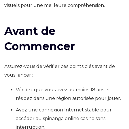
visuels pour une meilleure compréhension.
Avant de
Commencer
Assurez-vous de vérifier ces points clés avant de
vous lancer :
Vérifiez que vous avez au moins 18 ans et
résidez dans une région autorisée pour jouer.
Ayez une connexion Internet stable pour
accéder au spinanga online casino sans
interruption.