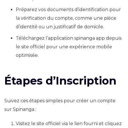
Préparez vos documents d’identification pour
la vérification du compte, comme une pièce
d’identité ou un justificatif de domicile.
Téléchargez l’application spinanga app depuis
le site officiel pour une expérience mobile
optimisée.
Étapes d’Inscription
Suivez ces étapes simples pour créer un compte
sur Spinanga :
Visitez le site officiel via le lien fourni et cliquez