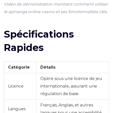
Vidéo de démonstration montrant comment utiliser
le spinanga online casino et ses fonctionnalités clés.
Spécifications
Rapides
Catégorie
Détails
Opère sous une licence de jeu
Licence
internationale, assurant une
régulation de base.
Français, Anglais, et autres
Langues
langues pour une accessibilité