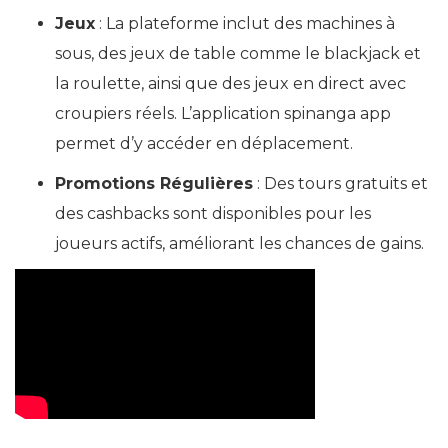
Jeux
: La plateforme inclut des machines à
sous, des jeux de table comme le blackjack et
la roulette, ainsi que des jeux en direct avec
croupiers réels. L’application spinanga app
permet d’y accéder en déplacement.
Promotions Régulières
: Des tours gratuits et
des cashbacks sont disponibles pour les
joueurs actifs, améliorant les chances de gains.