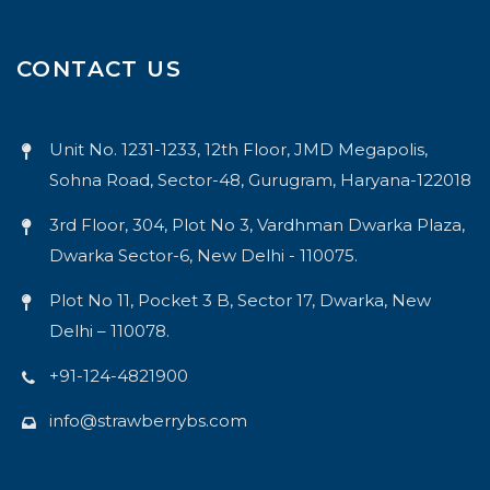
CONTACT US
Unit No. 1231-1233, 12th Floor, JMD Megapolis,
Sohna Road, Sector-48, Gurugram, Haryana-122018
3rd Floor, 304, Plot No 3, Vardhman Dwarka Plaza,
Dwarka Sector-6, New Delhi - 110075.
Plot No 11, Pocket 3 B, Sector 17, Dwarka, New
Delhi – 110078.
+91-124-4821900
info@strawberrybs.com