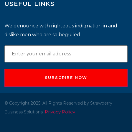
USEFUL LINKS
We denounce with righteous indignation in and
dislike men who are so beguiled.
© Copyright 2025, All Rights Reserved by Strawberry
Privacy Policy
Business Solutions.