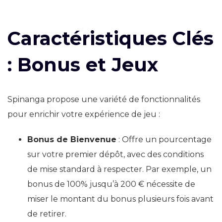
Caractéristiques Clés
: Bonus et Jeux
Spinanga propose une variété de fonctionnalités
pour enrichir votre expérience de jeu :
Bonus de Bienvenue
: Offre un pourcentage
sur votre premier dépôt, avec des conditions
de mise standard à respecter. Par exemple, un
bonus de 100% jusqu’à 200 € nécessite de
miser le montant du bonus plusieurs fois avant
de retirer.