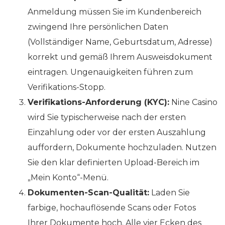
Anmeldung müssen Sie im Kundenbereich
zwingend Ihre persönlichen Daten
(Vollständiger Name, Geburtsdatum, Adresse)
korrekt und gemäß Ihrem Ausweisdokument
eintragen. Ungenauigkeiten führen zum
Verifikations-Stopp.
Verifikations-Anforderung (KYC):
Nine Casino
wird Sie typischerweise nach der ersten
Einzahlung oder vor der ersten Auszahlung
auffordern, Dokumente hochzuladen. Nutzen
Sie den klar definierten Upload-Bereich im
„Mein Konto“-Menü.
Dokumenten-Scan-Qualität:
Laden Sie
farbige, hochauflösende Scans oder Fotos
Ihrer Dokumente hoch. Alle vier Ecken des