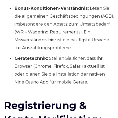
Bonus-Konditionen-Verständnis:
Lesen Sie
die allgemeinen Geschäftsbedingungen (AGB),
insbesondere den Absatz zum Umsatzbedarf
(WR – Wagering Requirements). Ein
Missverständnis hier ist die häufigste Ursache
für Auszahlungsprobleme.
Gerätetechnik:
Stellen Sie sicher, dass Ihr
Browser (Chrome, Firefox, Safari) aktuell ist
oder planen Sie die Installation der nativen
Nine Casino App für mobile Geräte.
Registrierung &