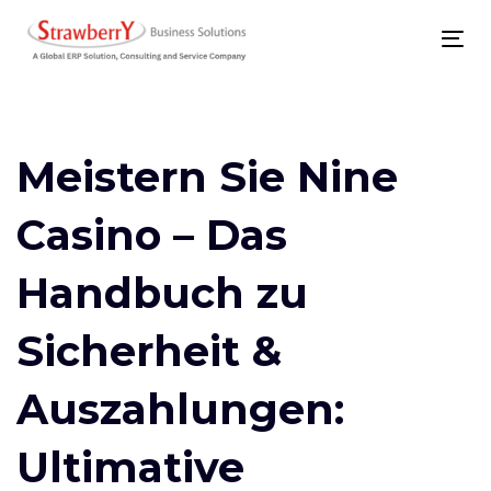
Skip
Skip
links
to
To
primary
nav
Post
navigation
navigation
Skip
Meistern Sie Nine
to
Casino – Das
content
Handbuch zu
Sicherheit &
Auszahlungen:
Ultimative