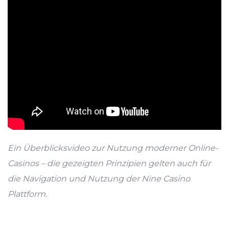
Ein Überblicksvideo zur Nutzung moderner Online-
Casinos – die gezeigten Prinzipien gelten auch für
die Navigation und Nutzung der Nine Casino
Plattform.