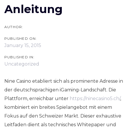
Anleitung
AUTHOR:
PUBLISHED ON:
January 15, 2015
PUBLISHED IN:
Uncategorized
Nine Casino etabliert sich als prominente Adresse in
der deutschsprachigen iGaming-Landschaft. Die
Plattform, erreichbar unter
https://ninecasino5.ch/
,
kombiniert ein breites Spielangebot mit einem
Fokus auf den Schweizer Markt. Dieser exhaustive
Leitfaden dient als technisches Whitepaper und