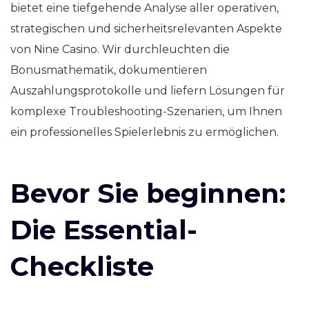
bietet eine tiefgehende Analyse aller operativen,
strategischen und sicherheitsrelevanten Aspekte
von Nine Casino. Wir durchleuchten die
Bonusmathematik, dokumentieren
Auszahlungsprotokolle und liefern Lösungen für
komplexe Troubleshooting-Szenarien, um Ihnen
ein professionelles Spielerlebnis zu ermöglichen.
Bevor Sie beginnen:
Die Essential-
Checkliste