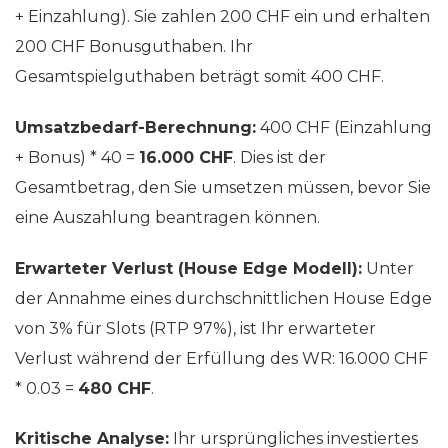
+ Einzahlung). Sie zahlen 200 CHF ein und erhalten
200 CHF Bonusguthaben. Ihr
Gesamtspielguthaben beträgt somit 400 CHF.
Umsatzbedarf-Berechnung:
400 CHF (Einzahlung
+ Bonus) * 40 =
16.000 CHF
. Dies ist der
Gesamtbetrag, den Sie umsetzen müssen, bevor Sie
eine Auszahlung beantragen können.
Erwarteter Verlust (House Edge Modell):
Unter
der Annahme eines durchschnittlichen House Edge
von 3% für Slots (RTP 97%), ist Ihr erwarteter
Verlust während der Erfüllung des WR: 16.000 CHF
* 0.03 =
480 CHF
.
Kritische Analyse:
Ihr ursprüngliches investiertes