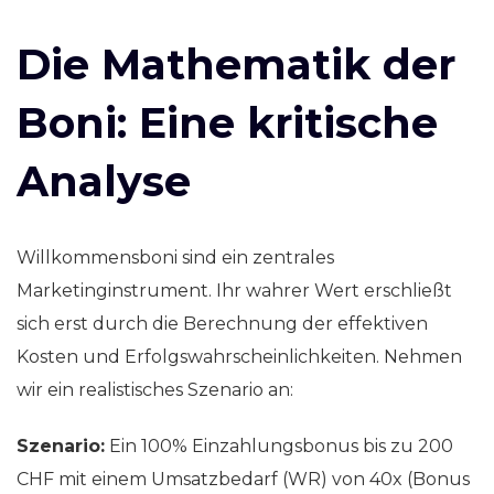
Die Mathematik der
Boni: Eine kritische
Analyse
Willkommensboni sind ein zentrales
Marketinginstrument. Ihr wahrer Wert erschließt
sich erst durch die Berechnung der effektiven
Kosten und Erfolgswahrscheinlichkeiten. Nehmen
wir ein realistisches Szenario an:
Szenario:
Ein 100% Einzahlungsbonus bis zu 200
CHF mit einem Umsatzbedarf (WR) von 40x (Bonus