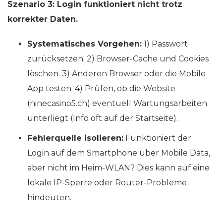
Szenario 3: Login funktioniert nicht trotz
korrekter Daten.
Systematisches Vorgehen:
1) Passwort
zurücksetzen. 2) Browser-Cache und Cookies
löschen. 3) Anderen Browser oder die Mobile
App testen. 4) Prüfen, ob die Website
(ninecasino5.ch) eventuell Wartungsarbeiten
unterliegt (Info oft auf der Startseite).
Fehlerquelle isolieren:
Funktioniert der
Login auf dem Smartphone über Mobile Data,
aber nicht im Heim-WLAN? Dies kann auf eine
lokale IP-Sperre oder Router-Probleme
hindeuten.