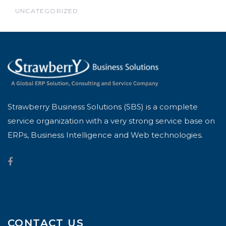
UNCATEGORIZED
Strawberry Business Solutions (SBS) is a complete
service organization with a very strong service base on
ERPs, Business Intelligence and Web technologies.
CONTACT US