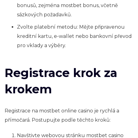
bonusů, zejména mostbet bonus, včetně
sázkových požadavků.
Zvolte platební metodu: Mějte připravenou
kreditní kartu, e-wallet nebo bankovní převod
pro vklady a výběry.
Registrace krok za
krokem
Registrace na mostbet online casino je rychlá a
přímočará. Postupujte podle těchto kroků:
Navštivte webovou stránku mostbet casino