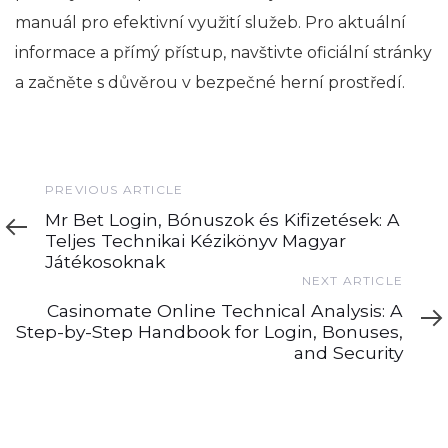
manuál pro efektivní využití služeb. Pro aktuální
informace a přímý přístup, navštivte oficiální stránky
a začněte s důvěrou v bezpečné herní prostředí.
Previous
PREVIOUS ARTICLE
Article
Mr Bet Login, Bónuszok és Kifizetések: A
Teljes Technikai Kézikönyv Magyar
Játékosoknak
Next
NEXT ARTICLE
Article
Casinomate Online Technical Analysis: A
Step-by-Step Handbook for Login, Bonuses,
and Security