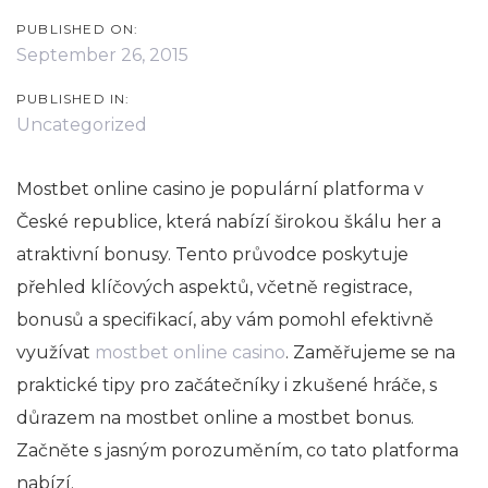
PUBLISHED ON:
September 26, 2015
PUBLISHED IN:
Uncategorized
Mostbet online casino je populární platforma v
České republice, která nabízí širokou škálu her a
atraktivní bonusy. Tento průvodce poskytuje
přehled klíčových aspektů, včetně registrace,
bonusů a specifikací, aby vám pomohl efektivně
využívat
mostbet online casino
. Zaměřujeme se na
praktické tipy pro začátečníky i zkušené hráče, s
důrazem na mostbet online a mostbet bonus.
Začněte s jasným porozuměním, co tato platforma
nabízí.