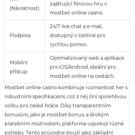
zajišťující férovou hru v
(Návratnost)
mostbet online casino.
24/7 live chat a e-mail,
Podpora
dostupný v češtině pro
rychlou pomoc.
Optimalizovaný web a aplikace
Mobilní
pro iOS/Android, ideální pro
přístup
mostbet online na cestách.
Mostbet online casino kombinuje rozmanitost her s
robustními specifikacemi, což z něj činí spolehlivou
volbu pro české hráče. Díky transparentním
bonusům, jako je mostbet bonus, a širokým
platebním možnostem, platforma uspokojí různé
potřeby. Tento průvodce slouží jako základní