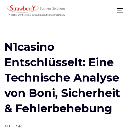
Skip
Skip
links
to
To
primary
nav
Post
navigation
navigation
Skip
N1casino
to
Entschlüsselt: Eine
content
Technische Analyse
von Boni, Sicherheit
& Fehlerbehebung
AUTHOR: