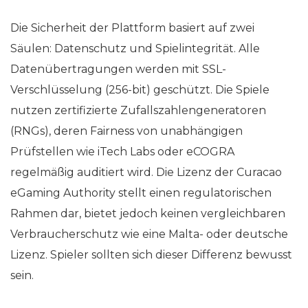
Die Sicherheit der Plattform basiert auf zwei
Säulen: Datenschutz und Spielintegrität. Alle
Datenübertragungen werden mit SSL-
Verschlüsselung (256-bit) geschützt. Die Spiele
nutzen zertifizierte Zufallszahlengeneratoren
(RNGs), deren Fairness von unabhängigen
Prüfstellen wie iTech Labs oder eCOGRA
regelmäßig auditiert wird. Die Lizenz der Curacao
eGaming Authority stellt einen regulatorischen
Rahmen dar, bietet jedoch keinen vergleichbaren
Verbraucherschutz wie eine Malta- oder deutsche
Lizenz. Spieler sollten sich dieser Differenz bewusst
sein.