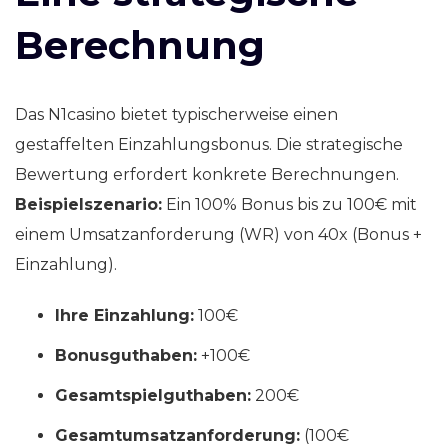
Berechnung
Das N1casino bietet typischerweise einen
gestaffelten Einzahlungsbonus. Die strategische
Bewertung erfordert konkrete Berechnungen.
Beispielszenario:
Ein 100% Bonus bis zu 100€ mit
einem Umsatzanforderung (WR) von 40x (Bonus +
Einzahlung).
Ihre Einzahlung:
100€
Bonusguthaben:
+100€
Gesamtspielguthaben:
200€
Gesamtumsatzanforderung:
(100€