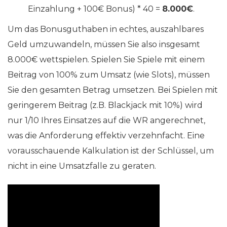
Einzahlung + 100€ Bonus) * 40 =
8.000€
.
Um das Bonusguthaben in echtes, auszahlbares
Geld umzuwandeln, müssen Sie also insgesamt
8.000€ wettspielen. Spielen Sie Spiele mit einem
Beitrag von 100% zum Umsatz (wie Slots), müssen
Sie den gesamten Betrag umsetzen. Bei Spielen mit
geringerem Beitrag (z.B. Blackjack mit 10%) wird
nur 1/10 Ihres Einsatzes auf die WR angerechnet,
was die Anforderung effektiv verzehnfacht. Eine
vorausschauende Kalkulation ist der Schlüssel, um
nicht in eine Umsatzfalle zu geraten.