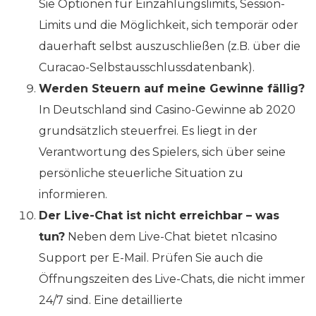
Sie Optionen für Einzahlungslimits, Session-
Limits und die Möglichkeit, sich temporär oder
dauerhaft selbst auszuschließen (z.B. über die
Curacao-Selbstausschlussdatenbank).
Werden Steuern auf meine Gewinne fällig?
In Deutschland sind Casino-Gewinne ab 2020
grundsätzlich steuerfrei. Es liegt in der
Verantwortung des Spielers, sich über seine
persönliche steuerliche Situation zu
informieren.
Der Live-Chat ist nicht erreichbar – was
tun?
Neben dem Live-Chat bietet n1casino
Support per E-Mail. Prüfen Sie auch die
Öffnungszeiten des Live-Chats, die nicht immer
24/7 sind. Eine detaillierte