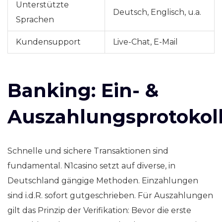
Unterstützte
Deutsch, Englisch, u.a.
Sprachen
Kundensupport
Live-Chat, E-Mail
Banking: Ein- &
Auszahlungsprotokol
Schnelle und sichere Transaktionen sind
fundamental. N1casino setzt auf diverse, in
Deutschland gängige Methoden. Einzahlungen
sind i.d.R. sofort gutgeschrieben. Für Auszahlungen
gilt das Prinzip der Verifikation: Bevor die erste