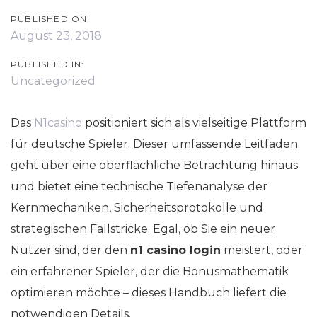
PUBLISHED ON:
August 23, 2018
PUBLISHED IN:
Uncategorized
Das
N1casino
positioniert sich als vielseitige Plattform
für deutsche Spieler. Dieser umfassende Leitfaden
geht über eine oberflächliche Betrachtung hinaus
und bietet eine technische Tiefenanalyse der
Kernmechaniken, Sicherheitsprotokolle und
strategischen Fallstricke. Egal, ob Sie ein neuer
Nutzer sind, der den
n1 casino login
meistert, oder
ein erfahrener Spieler, der die Bonusmathematik
optimieren möchte – dieses Handbuch liefert die
notwendigen Details.