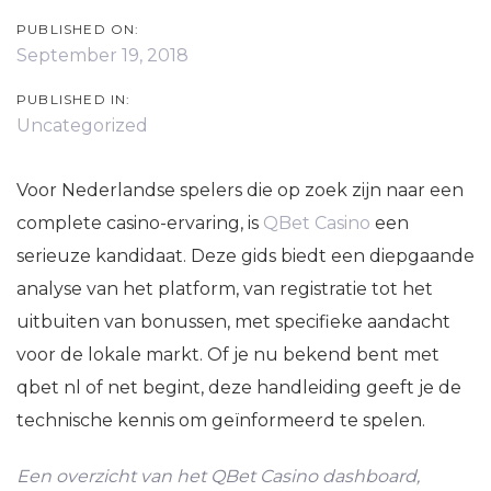
PUBLISHED ON:
September 19, 2018
PUBLISHED IN:
Uncategorized
Voor Nederlandse spelers die op zoek zijn naar een
complete casino-ervaring, is
QBet Casino
een
serieuze kandidaat. Deze gids biedt een diepgaande
analyse van het platform, van registratie tot het
uitbuiten van bonussen, met specifieke aandacht
voor de lokale markt. Of je nu bekend bent met
qbet nl of net begint, deze handleiding geeft je de
technische kennis om geïnformeerd te spelen.
Een overzicht van het QBet Casino dashboard,