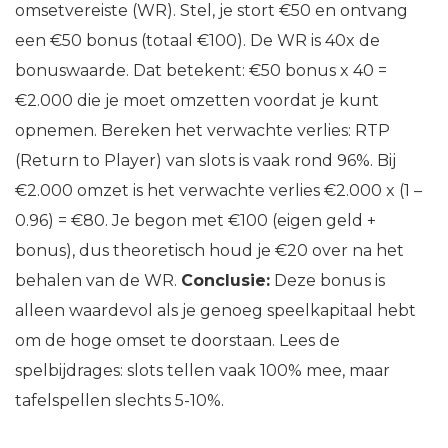
omsetvereiste (WR). Stel, je stort €50 en ontvang
een €50 bonus (totaal €100). De WR is 40x de
bonuswaarde. Dat betekent: €50 bonus x 40 =
€2.000 die je moet omzetten voordat je kunt
opnemen. Bereken het verwachte verlies: RTP
(Return to Player) van slots is vaak rond 96%. Bij
€2.000 omzet is het verwachte verlies €2.000 x (1 –
0.96) = €80. Je begon met €100 (eigen geld +
bonus), dus theoretisch houd je €20 over na het
behalen van de WR.
Conclusie:
Deze bonus is
alleen waardevol als je genoeg speelkapitaal hebt
om de hoge omset te doorstaan. Lees de
spelbijdrages: slots tellen vaak 100% mee, maar
tafelspellen slechts 5-10%.