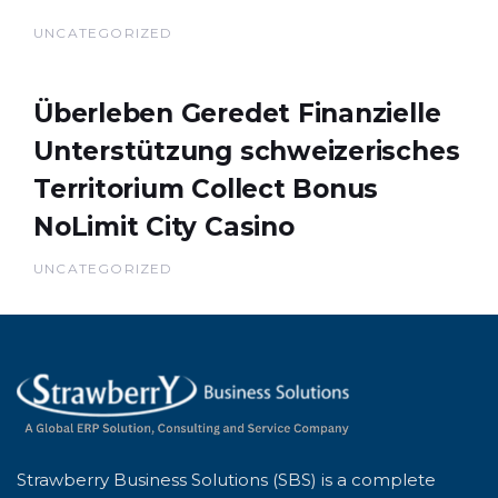
UNCATEGORIZED
Überleben Geredet Finanzielle
Unterstützung schweizerisches
Territorium Collect Bonus
NoLimit City Casino
UNCATEGORIZED
Strawberry Business Solutions (SBS) is a complete