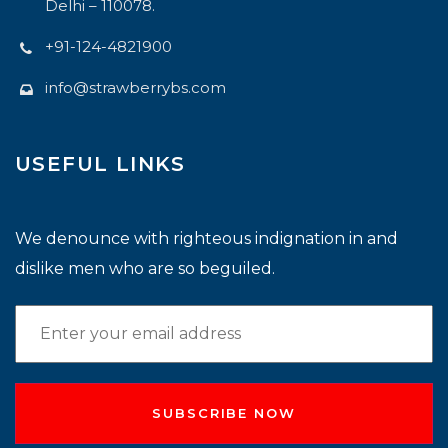
Delhi – 110078.
+91-124-4821900
info@strawberrybs.com
USEFUL LINKS
We denounce with righteous indignation in and
dislike men who are so beguiled.