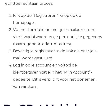
rechttoe rechtaan proces:
Klik op de “Registreren”-knop op de
homepage.
Vul het formulier in met je e-mailadres, een
sterk wachtwoord en je persoonlijke gegevens
(naam, geboortedatum, adres).
Bevestig je registratie via de link die naar je e-
mail wordt gestuurd.
Log in op je account en voltooi de
identiteitsverificatie in het “Mijn Account”-
gedeelte. Dit is verplicht voor het opnemen
van winsten.