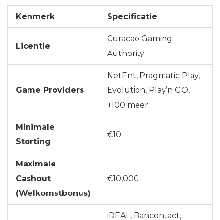
Kenmerk
Specificatie
Curacao Gaming
Licentie
Authority
NetEnt, Pragmatic Play,
Game Providers
Evolution, Play’n GO,
+100 meer
Minimale
€10
Storting
Maximale
Cashout
€10,000
(Welkomstbonus)
iDEAL, Bancontact,