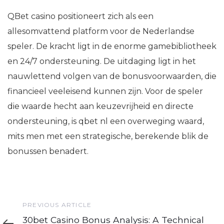
QBet casino positioneert zich als een
allesomvattend platform voor de Nederlandse
speler. De kracht ligt in de enorme gamebibliotheek
en 24/7 ondersteuning. De uitdaging ligt in het
nauwlettend volgen van de bonusvoorwaarden, die
financieel veeleisend kunnen zijn. Voor de speler
die waarde hecht aan keuzevrijheid en directe
ondersteuning, is qbet nl een overweging waard,
mits men met een strategische, berekende blik de
bonussen benadert.
Previous
PREVIOUS ARTICLE
Article
30bet Casino Bonus Analysis: A Technical