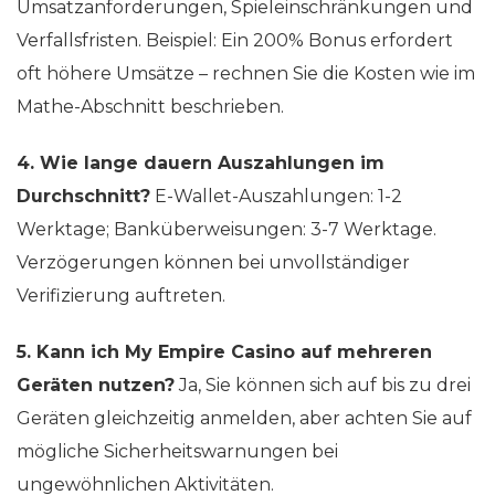
Umsatzanforderungen, Spieleinschränkungen und
Verfallsfristen. Beispiel: Ein 200% Bonus erfordert
oft höhere Umsätze – rechnen Sie die Kosten wie im
Mathe-Abschnitt beschrieben.
4. Wie lange dauern Auszahlungen im
Durchschnitt?
E-Wallet-Auszahlungen: 1-2
Werktage; Banküberweisungen: 3-7 Werktage.
Verzögerungen können bei unvollständiger
Verifizierung auftreten.
5. Kann ich My Empire Casino auf mehreren
Geräten nutzen?
Ja, Sie können sich auf bis zu drei
Geräten gleichzeitig anmelden, aber achten Sie auf
mögliche Sicherheitswarnungen bei
ungewöhnlichen Aktivitäten.