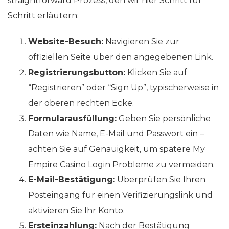
straightforward Prozess, den wir hier Schritt für
Schritt erläutern:
Website-Besuch:
Navigieren Sie zur
offiziellen Seite über den angegebenen Link.
Registrierungsbutton:
Klicken Sie auf
“Registrieren” oder “Sign Up”, typischerweise in
der oberen rechten Ecke.
Formularausfüllung:
Geben Sie persönliche
Daten wie Name, E-Mail und Passwort ein –
achten Sie auf Genauigkeit, um spätere My
Empire Casino Login Probleme zu vermeiden.
E-Mail-Bestätigung:
Überprüfen Sie Ihren
Posteingang für einen Verifizierungslink und
aktivieren Sie Ihr Konto.
Ersteinzahlung:
Nach der Bestätigung