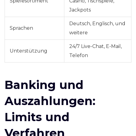
Spielesortiment
Casino, Tischspiele,
Jackpots
Deutsch, Englisch, und
Sprachen
weitere
24/7 Live-Chat, E-Mail,
Unterstützung
Telefon
Banking und
Auszahlungen:
Limits und
Verfahren