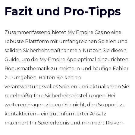
Fazit und Pro-Tipps
Zusammenfassend bietet My Empire Casino eine
robuste Plattform mit umfangreichen Spielen und
soliden Sicherheitsmaßnahmen. Nutzen Sie diesen
Guide, um die My Empire App optimal einzurichten,
Bonusmathematik zu meistern und häufige Fehler
zu umgehen. Halten Sie sich an
verantwortungsvolles Spielen und aktualisieren Sie
regelmäßig Ihre Sicherheitseinstellungen. Bei
weiteren Fragen zögern Sie nicht, den Support zu
kontaktieren – ein gut informierter Ansatz
maximiert Ihr Spielerlebnis und minimiert Risiken.