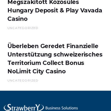
Megszakított Közösülés
Hungary Deposit & Play Vavada
Casino
UNCATEGORIZED
Überleben Geredet Finanzielle
Unterstützung schweizerisches
Territorium Collect Bonus
NoLimit City Casino
UNCATEGORIZED