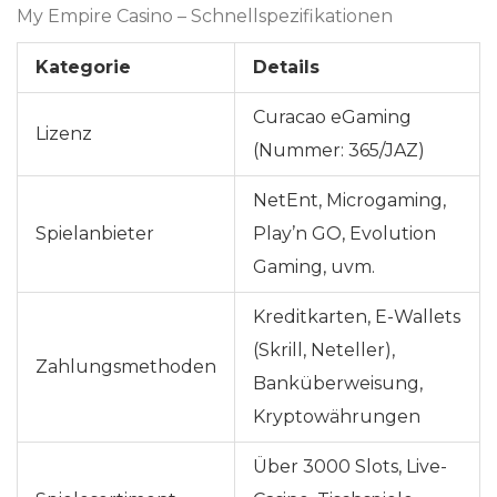
My Empire Casino – Schnellspezifikationen
Kategorie
Details
Curacao eGaming
Lizenz
(Nummer: 365/JAZ)
NetEnt, Microgaming,
Spielanbieter
Play’n GO, Evolution
Gaming, uvm.
Kreditkarten, E-Wallets
(Skrill, Neteller),
Zahlungsmethoden
Banküberweisung,
Kryptowährungen
Über 3000 Slots, Live-