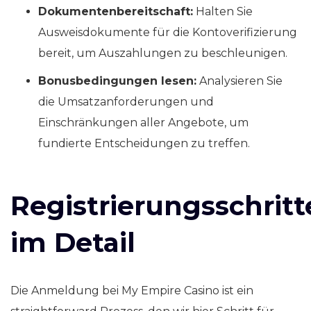
Dokumentenbereitschaft:
Halten Sie
Ausweisdokumente für die Kontoverifizierung
bereit, um Auszahlungen zu beschleunigen.
Bonusbedingungen lesen:
Analysieren Sie
die Umsatzanforderungen und
Einschränkungen aller Angebote, um
fundierte Entscheidungen zu treffen.
Registrierungsschritt
im Detail
Die Anmeldung bei My Empire Casino ist ein