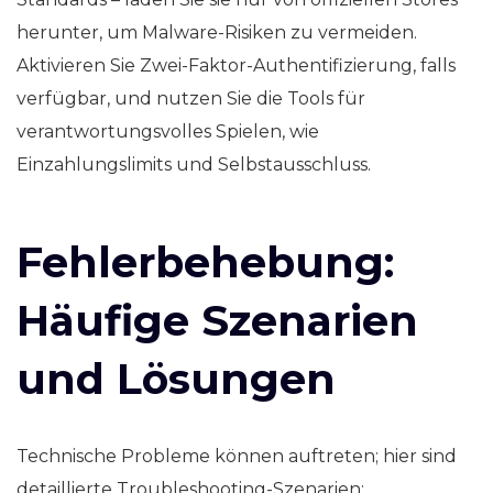
herunter, um Malware-Risiken zu vermeiden.
Aktivieren Sie Zwei-Faktor-Authentifizierung, falls
verfügbar, und nutzen Sie die Tools für
verantwortungsvolles Spielen, wie
Einzahlungslimits und Selbstausschluss.
Fehlerbehebung:
Häufige Szenarien
und Lösungen
Technische Probleme können auftreten; hier sind
detaillierte Troubleshooting-Szenarien: