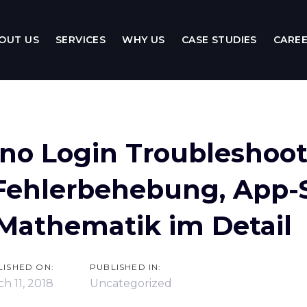
OUT US
SERVICES
WHY US
CASE STUDIES
CARE
ion
no Login Troubleshoo
 Fehlerbehebung, App-
Mathematik im Detail
LISHED ON:
PUBLISHED IN:
h 11, 2018
Uncategorized