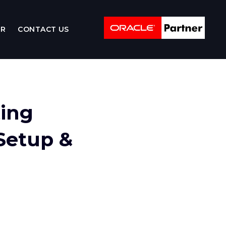
ER
CONTACT US
ting
Setup &