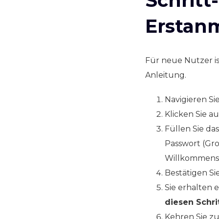
Schritt
Erstan
Für neue Nutzer is
Anleitung.
Navigieren Sie
Klicken Sie au
Füllen Sie das
Passwort (Gro
Willkommens
Bestätigen Sie
Sie erhalten e
diesen Schrit
Kehren Sie zu