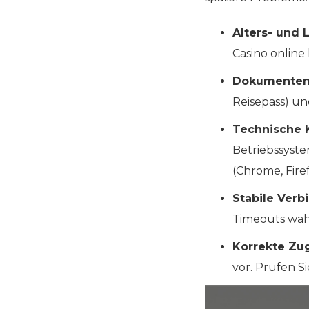
Alters- und 
Casino online 
Dokumentenb
Reisepass) un
Technische K
Betriebssyste
(Chrome, Firef
Stabile Verb
Timeouts währ
Korrekte Zu
vor. Prüfen S