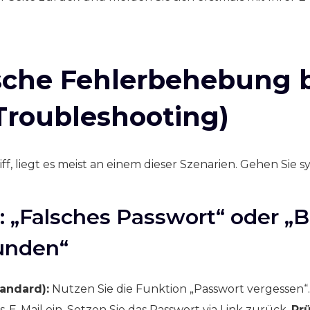
sche Fehlerbehebung 
Troubleshooting)
ff, liegt es meist an einem dieser Szenarien. Gehen Sie s
1: „Falsches Passwort“ oder „
unden“
andard):
Nutzen Sie die Funktion „Passwort vergessen“.
s-E-Mail ein. Setzen Sie das Passwort via Link zurück.
Pr