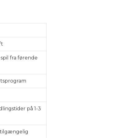
ft
dspil fra førende
tetsprogram
ngstider på 1-3
 tilgængelig