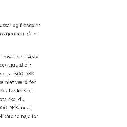
sser og freespins.
d os gennemgå et
t omsætningskrav
00 DKK, så din
onus + 500 DKK
 samlet værdi før
ks. tæller slots
ots, skal du
000 DKK for at
ilkårene nøje for