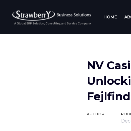
Skip
Skip
links
to
HOME
AB
primary
navigation
Post
Skip
to
navigat
content
NV Casi
Unlock
Fejlfin
AUTHOR:
PUB
Dec