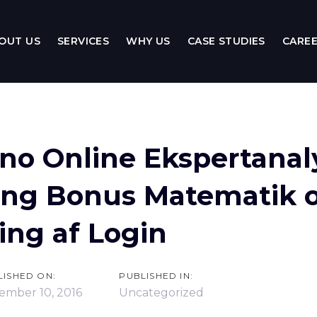
OUT US
SERVICES
WHY US
CASE STUDIES
CARE
ion
no Online Ekspertanal
ing Bonus Matematik 
ding af Login
LISHED ON:
PUBLISHED IN:
ember 10, 2016
Uncategorized