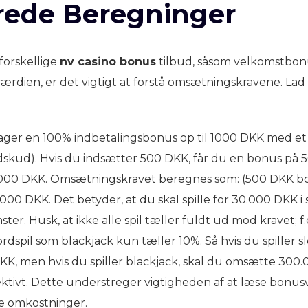
rede Beregninger
forskellige
nv casino bonus
tilbud, såsom velkomstbonu
ærdien, er det vigtigt at forstå omsætningskravene. La
ager en 100% indbetalingsbonus op til 1000 DKK med e
dskud). Hvis du indsætter 500 DKK, får du en bonus på 5
1000 DKK. Omsætningskravet beregnes som: (500 DKK b
000 DKK. Det betyder, at du skal spille for 30.000 DKK i
er. Husk, at ikke alle spil tæller fuldt ud mod kravet; f.e
dspil som blackjack kun tæller 10%. Så hvis du spiller sl
, men hvis du spiller blackjack, skal du omsætte 300.
ektivt. Dette understreger vigtigheden af at læse bonusv
e omkostninger.