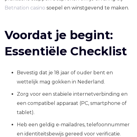
Betnation casino
soepel en winstgevend te maken.
Voordat je begint:
Essentiële Checklist
Bevestig dat je 18 jaar of ouder bent en
wettelijk mag gokken in Nederland.
Zorg voor een stabiele internetverbinding en
een compatibel apparaat (PC, smartphone of
tablet).
Heb een geldig e-mailadres, telefoonnummer
en identiteitsbewijs gereed voor verificatie.