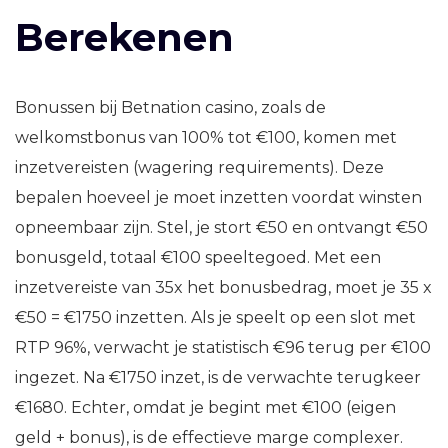
Berekenen
Bonussen bij Betnation casino, zoals de
welkomstbonus van 100% tot €100, komen met
inzetvereisten (wagering requirements). Deze
bepalen hoeveel je moet inzetten voordat winsten
opneembaar zijn. Stel, je stort €50 en ontvangt €50
bonusgeld, totaal €100 speeltegoed. Met een
inzetvereiste van 35x het bonusbedrag, moet je 35 x
€50 = €1750 inzetten. Als je speelt op een slot met
RTP 96%, verwacht je statistisch €96 terug per €100
ingezet. Na €1750 inzet, is de verwachte terugkeer
€1680. Echter, omdat je begint met €100 (eigen
geld + bonus), is de effectieve marge complexer.