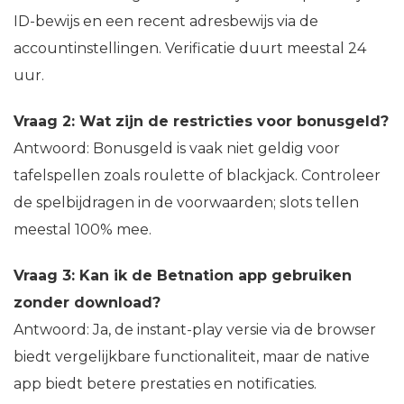
ID-bewijs en een recent adresbewijs via de
accountinstellingen. Verificatie duurt meestal 24
uur.
Vraag 2: Wat zijn de restricties voor bonusgeld?
Antwoord: Bonusgeld is vaak niet geldig voor
tafelspellen zoals roulette of blackjack. Controleer
de spelbijdragen in de voorwaarden; slots tellen
meestal 100% mee.
Vraag 3: Kan ik de Betnation app gebruiken
zonder download?
Antwoord: Ja, de instant-play versie via de browser
biedt vergelijkbare functionaliteit, maar de native
app biedt betere prestaties en notificaties.