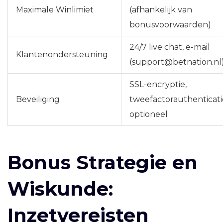
Maximale Winlimiet
(afhankelijk van
bonusvoorwaarden)
24/7 live chat, e-mail
Klantenondersteuning
(support@betnation.nl
SSL-encryptie,
Beveiliging
tweefactorauthenticati
optioneel
Bonus Strategie en
Wiskunde:
Inzetvereisten