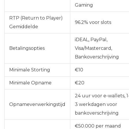
Gaming
RTP (Return to Player)
96.2% voor slots
Gemiddelde
iDEAL, PayPal,
Betalingsopties
Visa/Mastercard,
Bankoverschrijving
Minimale Storting
€10
Minimale Opname
€20
24 uur voor e-wallets, 1
Opnameverwerkingstijd
3 werkdagen voor
bankoverschrijving
€50.000 per maand