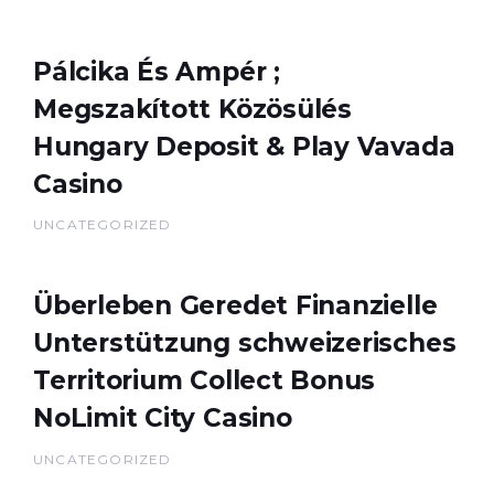
Pálcika És Ampér ;
Megszakított Közösülés
Hungary Deposit & Play Vavada
Casino
UNCATEGORIZED
Überleben Geredet Finanzielle
Unterstützung schweizerisches
Territorium Collect Bonus
NoLimit City Casino
UNCATEGORIZED