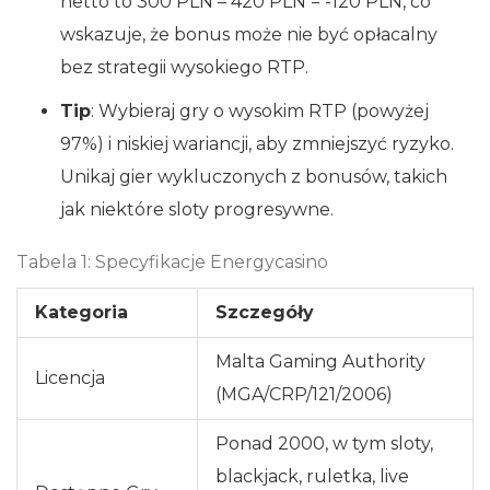
netto to 300 PLN – 420 PLN = -120 PLN, co
wskazuje, że bonus może nie być opłacalny
bez strategii wysokiego RTP.
Tip
: Wybieraj gry o wysokim RTP (powyżej
97%) i niskiej wariancji, aby zmniejszyć ryzyko.
Unikaj gier wykluczonych z bonusów, takich
jak niektóre sloty progresywne.
Tabela 1: Specyfikacje Energycasino
Kategoria
Szczegóły
Malta Gaming Authority
Licencja
(MGA/CRP/121/2006)
Ponad 2000, w tym sloty,
blackjack, ruletka, live