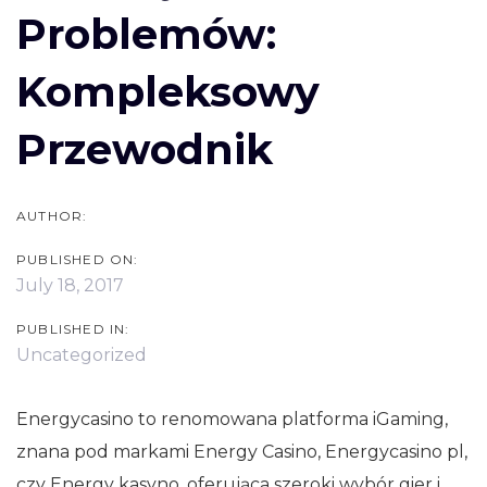
Problemów:
Kompleksowy
Przewodnik
AUTHOR:
PUBLISHED ON:
July 18, 2017
PUBLISHED IN:
Uncategorized
Energycasino to renomowana platforma iGaming,
znana pod markami Energy Casino, Energycasino pl,
czy Energy kasyno, oferująca szeroki wybór gier i