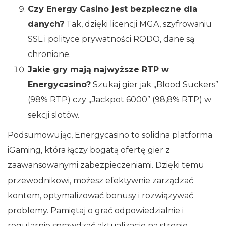
Czy Energy Casino jest bezpieczne dla
danych?
Tak, dzięki licencji MGA, szyfrowaniu
SSL i polityce prywatności RODO, dane są
chronione.
Jakie gry mają najwyższe RTP w
Energycasino?
Szukaj gier jak „Blood Suckers”
(98% RTP) czy „Jackpot 6000” (98,8% RTP) w
sekcji slotów.
Podsumowując, Energycasino to solidna platforma
iGaming, która łączy bogatą ofertę gier z
zaawansowanymi zabezpieczeniami. Dzięki temu
przewodnikowi, możesz efektywnie zarządzać
kontem, optymalizować bonusy i rozwiązywać
problemy. Pamiętaj o grać odpowiedzialnie i
regularnie sprawdzać aktualizacje na stronie