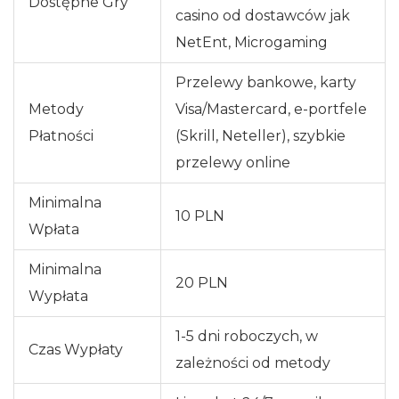
Dostępne Gry
casino od dostawców jak
NetEnt, Microgaming
Przelewy bankowe, karty
Metody
Visa/Mastercard, e-portfele
Płatności
(Skrill, Neteller), szybkie
przelewy online
Minimalna
10 PLN
Wpłata
Minimalna
20 PLN
Wypłata
1-5 dni roboczych, w
Czas Wypłaty
zależności od metody