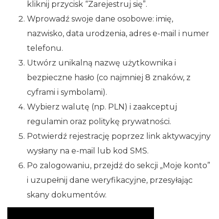
kliknij przycisk “Zarejestruj się”.
Wprowadź swoje dane osobowe: imię,
nazwisko, data urodzenia, adres e-mail i numer
telefonu.
Utwórz unikalną nazwę użytkownika i
bezpieczne hasło (co najmniej 8 znaków, z
cyframi i symbolami).
Wybierz walutę (np. PLN) i zaakceptuj
regulamin oraz politykę prywatności.
Potwierdź rejestrację poprzez link aktywacyjny
wysłany na e-mail lub kod SMS.
Po zalogowaniu, przejdź do sekcji „Moje konto”
i uzupełnij dane weryfikacyjne, przesyłając
skany dokumentów.