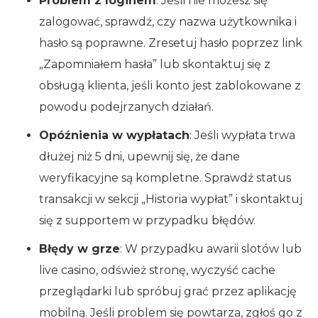
Problem z loginem
: Jeśli nie możesz się
zalogować, sprawdź, czy nazwa użytkownika i
hasło są poprawne. Zresetuj hasło poprzez link
„Zapomniałem hasła” lub skontaktuj się z
obsługą klienta, jeśli konto jest zablokowane z
powodu podejrzanych działań.
Opóźnienia w wypłatach
: Jeśli wypłata trwa
dłużej niż 5 dni, upewnij się, że dane
weryfikacyjne są kompletne. Sprawdź status
transakcji w sekcji „Historia wypłat” i skontaktuj
się z supportem w przypadku błędów.
Błędy w grze
: W przypadku awarii slotów lub
live casino, odśwież stronę, wyczyść cache
przeglądarki lub spróbuj grać przez aplikację
mobilną. Jeśli problem się powtarza, zgłoś go z