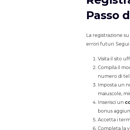
Passo 
La registrazione su
errori futuri. Segui
Visita il sito uf
Compila il mod
numero di tele
Imposta un no
maiuscole, mi
Inserisci un
c
bonus aggiunti
Accetta i term
Completa la ve