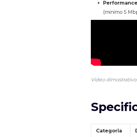
Performance
(minimo 5 Mbps
Video dimostrativo:
Specifi
Categoria