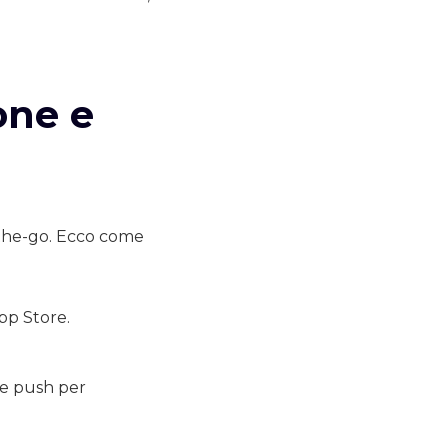
one e
-the-go. Ecco come
App Store.
he push per