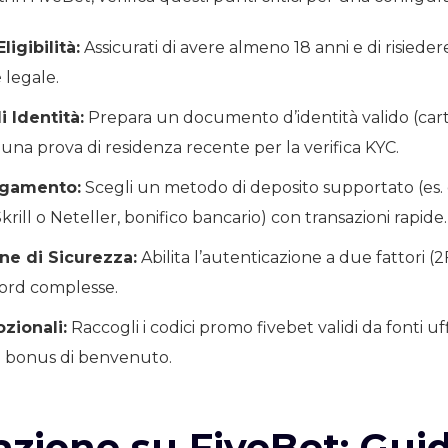
ligibilità:
Assicurati di avere almeno 18 anni e di risiede
 legale.
 Identità:
Prepara un documento d’identità valido (carta
una prova di residenza recente per la verifica KYC.
agamento:
Scegli un metodo di deposito supportato (es. c
rill o Neteller, bonifico bancario) con transazioni rapide.
ne di Sicurezza:
Abilita l’autenticazione a due fattori (2
word complesse.
zionali:
Raccogli i codici promo fivebet validi da fonti uff
i bonus di benvenuto.
azione su FiveBet: Gui