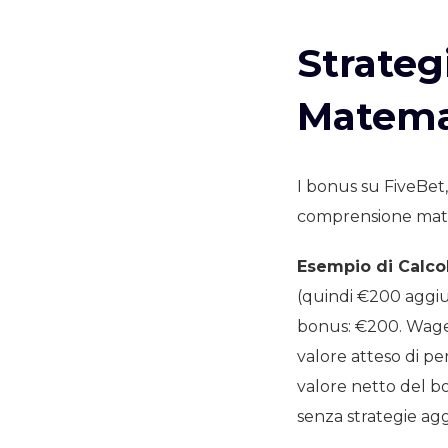
Strateg
Matemat
I bonus su FiveBet,
comprensione matem
Esempio di Calco
(quindi €200 aggiu
bonus: €200. Wageri
valore atteso di pe
valore netto del b
senza strategie agg