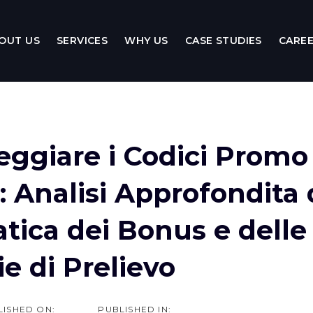
OUT US
SERVICES
WHY US
CASE STUDIES
CARE
ion
ggiare i Codici Promo
: Analisi Approfondita 
ica dei Bonus e delle
ie di Prelievo
LISHED ON:
PUBLISHED IN: