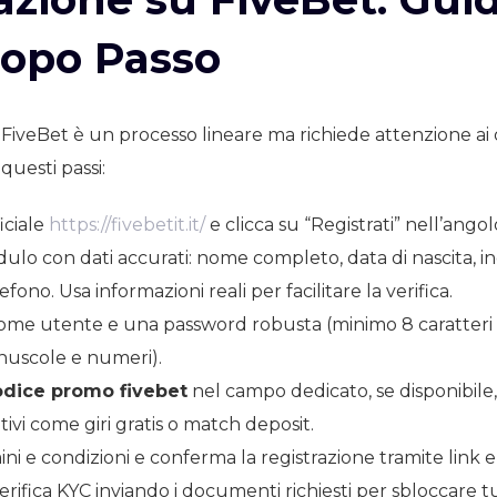
dopo Passo
 FiveBet è un processo lineare ma richiede attenzione ai 
 questi passi:
ficiale
https://fivebetit.it/
e clicca su “Registrati” nell’angolo
ulo con dati accurati: nome completo, data di nascita, in
fono. Usa informazioni reali per facilitare la verifica.
me utente e una password robusta (minimo 8 caratteri 
nuscole e numeri).
odice promo fivebet
nel campo dedicato, se disponibile,
vi come giri gratis o match deposit.
ini e condizioni e conferma la registrazione tramite link 
rifica KYC inviando i documenti richiesti per sbloccare tu