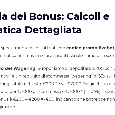
ia dei Bonus: Calcoli e
ica Dettagliata
 specialmente quelli attivati con
codice promo fivebet
atica per massimizzare i profitti. Analizziamo uno sce
lo del Wagering:
Supponiamo di depositare €200 con 
ntivi) e un requisito di scommessa (wagering) di 35x sul
ng totale richiesto: €200 * 35 = €7000. Se giochi a slot 
rdita per €7000 di scommesse è €7000 * (1 – 0.96) = €280.
onus è €200 – €280 = -€80, indicando che potrebbe non 
iuntive.