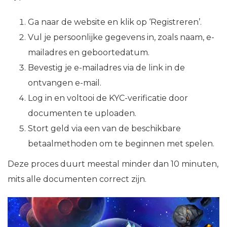
Ga naar de website en klik op ‘Registreren’.
Vul je persoonlijke gegevens in, zoals naam, e-
mailadres en geboortedatum.
Bevestig je e-mailadres via de link in de
ontvangen e-mail.
Log in en voltooi de KYC-verificatie door
documenten te uploaden.
Stort geld via een van de beschikbare
betaalmethoden om te beginnen met spelen.
Deze proces duurt meestal minder dan 10 minuten,
mits alle documenten correct zijn.