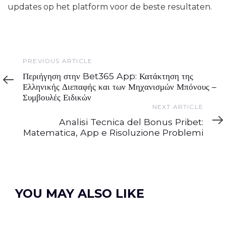
updates op het platform voor de beste resultaten.
Previous
PREVIOUS ARTICLE
Article
Περιήγηση στην Bet365 App: Κατάκτηση της
Ελληνικής Διεπαφής και των Μηχανισμών Μπόνους –
Συμβουλές Ειδικών
Next
NEXT ARTICLE
Article
Analisi Tecnica del Bonus Pribet:
Matematica, App e Risoluzione Problemi
YOU MAY ALSO LIKE