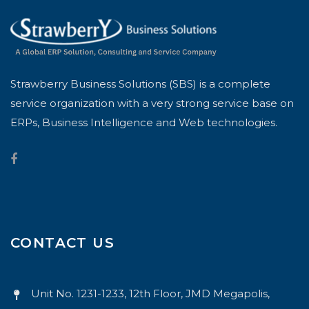
Strawberry Business Solutions (SBS) is a complete
service organization with a very strong service base on
ERPs, Business Intelligence and Web technologies.
CONTACT US
Unit No. 1231-1233, 12th Floor, JMD Megapolis,