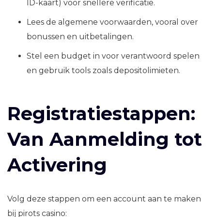
ID-kaart) voor snellere verificatie.
Lees de algemene voorwaarden, vooral over
bonussen en uitbetalingen.
Stel een budget in voor verantwoord spelen
en gebruik tools zoals depositolimieten.
Registratiestappen:
Van Aanmelding tot
Activering
Volg deze stappen om een account aan te maken
bij pirots casino: