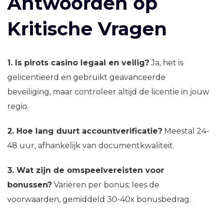
Antwoorden op
Kritische Vragen
1. Is pirots casino legaal en veilig?
Ja, het is
gelicentieerd en gebruikt geavanceerde
beveiliging, maar controleer altijd de licentie in jouw
regio.
2. Hoe lang duurt accountverificatie?
Meestal 24-
48 uur, afhankelijk van documentkwaliteit.
3. Wat zijn de omspeelvereisten voor
bonussen?
Variëren per bonus; lees de
voorwaarden, gemiddeld 30-40x bonusbedrag.