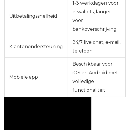
1-3 werkdagen voor
e-wallets, langer
Uitbetalingssnelheid
voor
bankoverschrijving
24/7 live chat, e-mail,
Klantenondersteuning
telefoon
Beschikbaar voor
iOS en Android met
Mobiele app
volledige
functionaliteit