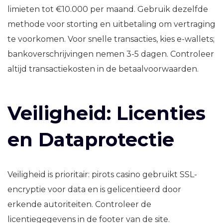
limieten tot €10.000 per maand. Gebruik dezelfde
methode voor storting en uitbetaling om vertraging
te voorkomen. Voor snelle transacties, kies e-wallets;
bankoverschrijvingen nemen 3-5 dagen. Controleer
altijd transactiekosten in de betaalvoorwaarden.
Veiligheid: Licenties
en Dataprotectie
Veiligheid is prioritair: pirots casino gebruikt SSL-
encryptie voor data en is gelicentieerd door
erkende autoriteiten. Controleer de
licentiegegevens in de footer van de site.