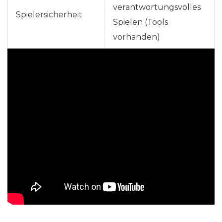
verantwortungsvolles
Spielersicherheit
Spielen (Tools
vorhanden)