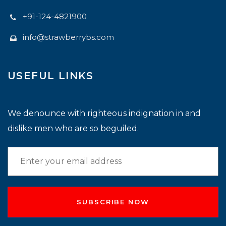
+91-124-4821900
info@strawberrybs.com
USEFUL LINKS
We denounce with righteous indignation in and
dislike men who are so beguiled.