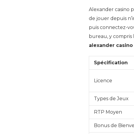
Alexander casino p
de jouer depuis n’i
puis connectez-vous
bureau, y compris l
alexander casino
Spécification
Licence
Types de Jeux
RTP Moyen
Bonus de Bienv