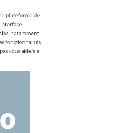
une plateforme de
 interface
s clés, notamment
 les fonctionnalités
pas vous aidera à