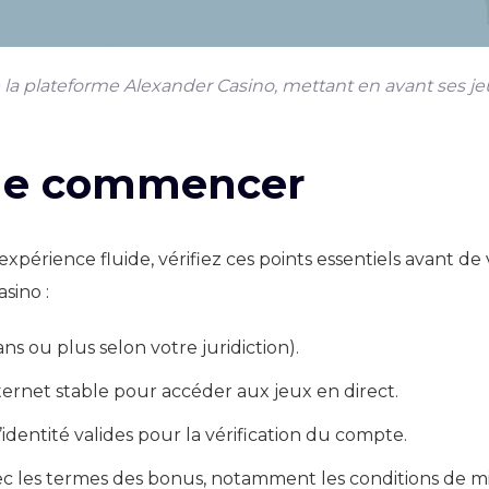
 la plateforme Alexander Casino, mettant en avant ses je
de commencer
xpérience fluide, vérifiez ces points essentiels avant de 
sino :
ans ou plus selon votre juridiction).
ernet stable pour accéder aux jeux en direct.
dentité valides pour la vérification du compte.
vec les termes des bonus, notamment les conditions de mi