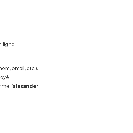
ligne :
om, email, etc.).
voyé.
mme l’
alexander