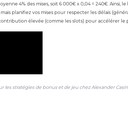
yenne 4% des mises, soit 6 000€ x 0,04 = 240€. Ainsi, l
 mais planifiez vos mises pour respecter les délais (géné
 contribution élevée (comme les slots) pour accélérer le 
ur les stratégies de bonus et de jeu chez Alexander Casin