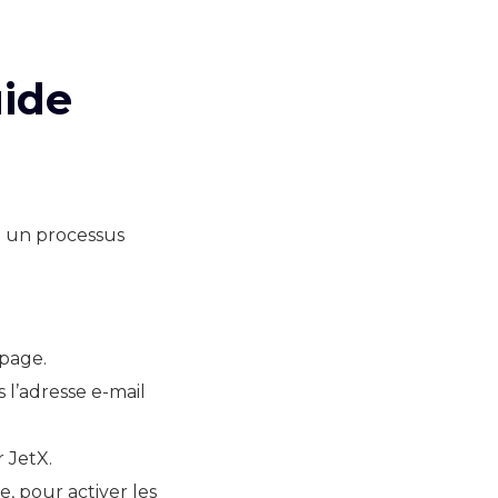
uide
ci un processus
 page.
 l’adresse e-mail
r JetX.
, pour activer les