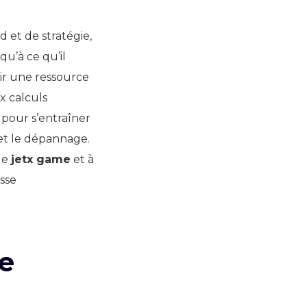
 et de stratégie,
u’à ce qu’il
nir une ressource
x calculs
pour s’entraîner
et le dépannage.
le
jetx game
et à
esse
e