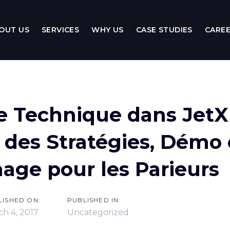
OUT US
SERVICES
WHY US
CASE STUDIES
CARE
ion
 Technique dans JetX 
des Stratégies, Démo 
ge pour les Parieurs
LISHED ON:
PUBLISHED IN:
h 4, 2017
Uncategorized