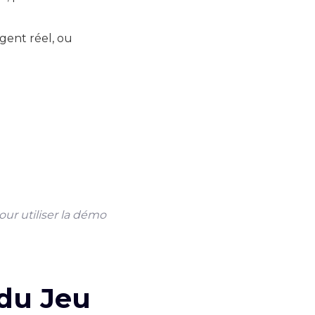
rgent réel, ou
ur utiliser la démo
 du Jeu