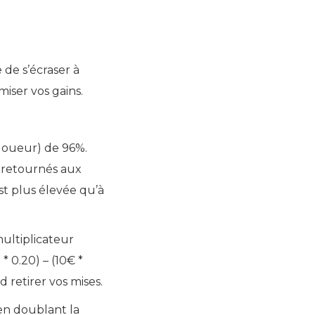
 de s’écraser à
ser vos gains.
Joueur) de 96%.
t retournés aux
st plus élevée qu’à
multiplicateur
* 0.20) – (10€ *
 retirer vos mises.
en doublant la