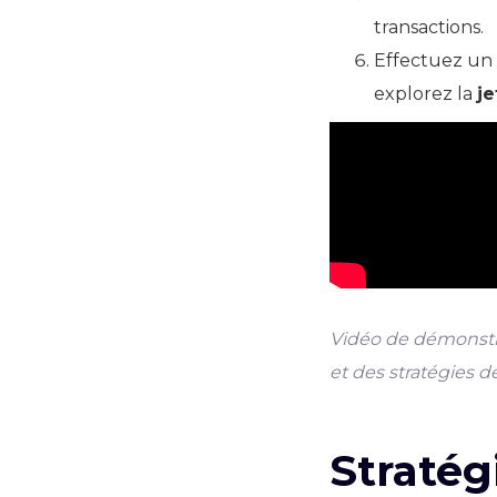
transactions.
Effectuez un
explorez la
j
Vidéo de démonstra
et des stratégies d
Stratég