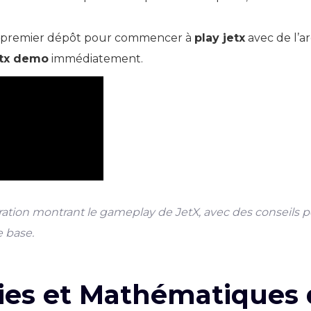
 premier dépôt pour commencer à
play jetx
avec de l’a
etx demo
immédiatement.
tion montrant le gameplay de JetX, avec des conseils po
e base.
ies et Mathématiques