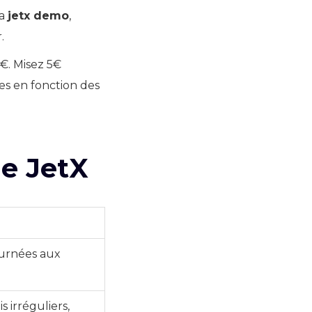
la
jetx demo
,
.
€. Misez 5€
ses en fonction des
de JetX
urnées aux
s irréguliers,