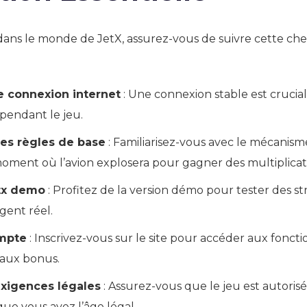
ans le monde de JetX, assurez-vous de suivre cette che
re connexion internet
: Une connexion stable est crucial
 pendant le jeu.
es règles de base
: Familiarisez-vous avec le mécanis
moment où l’avion explosera pour gagner des multiplicat
etx demo
: Profitez de la version démo pour tester des st
rgent réel.
mpte
: Inscrivez-vous sur le site pour accéder aux foncti
 aux bonus.
 exigences légales
: Assurez-vous que le jeu est autoris
 que vous avez l’âge légal.