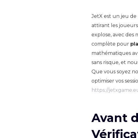
JetX est un jeu de
attirant les joueu
explose, avec des m
complète pour
pla
mathématiques ava
sans risque, et no
Que vous soyez nov
optimiser vos sessio
https://jetxgame.e
Avant d
Vérific