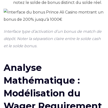
notez le solde de bonus distinct du solde réel.
Interface type d’activation d’un bonus de match de
dépôt. Noter la séparation claire entre le solde cash
et le solde bonus.
Analyse
Mathématique :
Modélisation du
Wager Requirement