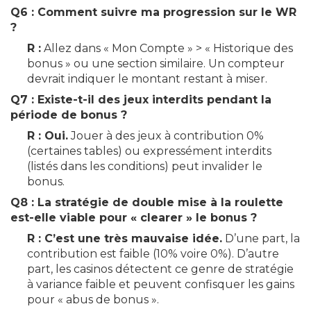
Q6 : Comment suivre ma progression sur le WR
?
R :
Allez dans « Mon Compte » > « Historique des
bonus » ou une section similaire. Un compteur
devrait indiquer le montant restant à miser.
Q7 : Existe-t-il des jeux interdits pendant la
période de bonus ?
R : Oui.
Jouer à des jeux à contribution 0%
(certaines tables) ou expressément interdits
(listés dans les conditions) peut invalider le
bonus.
Q8 : La stratégie de double mise à la roulette
est-elle viable pour « clearer » le bonus ?
R : C’est une très mauvaise idée.
D’une part, la
contribution est faible (10% voire 0%). D’autre
part, les casinos détectent ce genre de stratégie
à variance faible et peuvent confisquer les gains
pour « abus de bonus ».