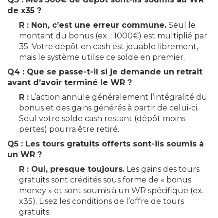
de x35 ?
R : Non, c’est une erreur commune.
Seul le
montant du bonus (ex. : 1000€) est multiplié par
35. Votre dépôt en cash est jouable librement,
mais le système utilise ce solde en premier.
Q4 : Que se passe-t-il si je demande un retrait
avant d’avoir terminé le WR ?
R :
L’action annule généralement l’intégralité du
bonus et des gains générés à partir de celui-ci.
Seul votre solde cash restant (dépôt moins
pertes) pourra être retiré.
Q5 : Les tours gratuits offerts sont-ils soumis à
un WR ?
R : Oui, presque toujours.
Les gains des tours
gratuits sont crédités sous forme de « bonus
money » et sont soumis à un WR spécifique (ex. :
x35). Lisez les conditions de l’offre de tours
gratuits.