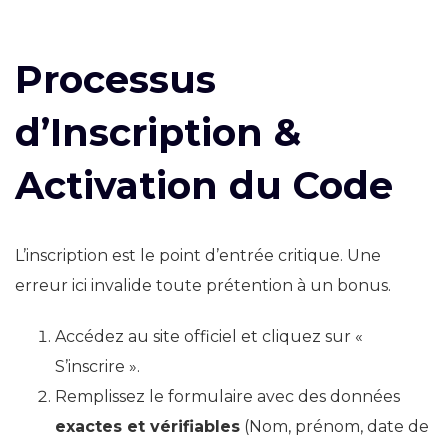
Processus
d’Inscription &
Activation du Code
L’inscription est le point d’entrée critique. Une
erreur ici invalide toute prétention à un bonus.
Accédez au site officiel et cliquez sur «
S’inscrire ».
Remplissez le formulaire avec des données
exactes et vérifiables
(Nom, prénom, date de