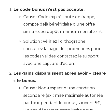
Le code bonus n’est pas accepté.
Cause : Code expiré, faute de frappe,
compte déjà bénéficiaire d’une offre
similaire, ou dépôt minimum non atteint.
Solution : Vérifiez l’orthographe,
consultez la page des promotions pour
les codes valides, contactez le support
avec une capture d’écran.
Les gains disparaissent après avoir « clearé
» le bonus.
Cause : Non-respect d’une condition
secondaire (ex. : mise maximale autorisée
par tour pendant le bonus, souvent 5€).