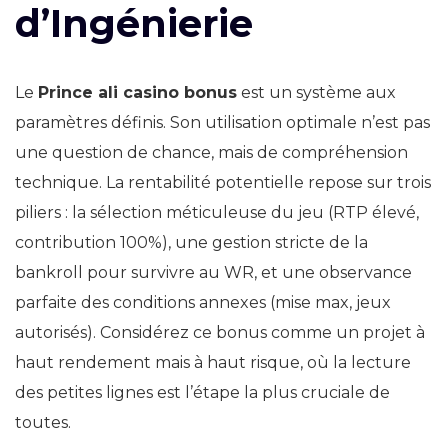
d’Ingénierie
Le
Prince ali casino bonus
est un système aux
paramètres définis. Son utilisation optimale n’est pas
une question de chance, mais de compréhension
technique. La rentabilité potentielle repose sur trois
piliers : la sélection méticuleuse du jeu (RTP élevé,
contribution 100%), une gestion stricte de la
bankroll pour survivre au WR, et une observance
parfaite des conditions annexes (mise max, jeux
autorisés). Considérez ce bonus comme un projet à
haut rendement mais à haut risque, où la lecture
des petites lignes est l’étape la plus cruciale de
toutes.