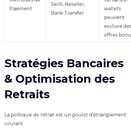
Skrill, Neteller,
Paiement
wallets
Bank Transfer
peuvent
exclure de
offres bonu
Stratégies Bancaires
& Optimisation des
Retraits
La politique de retrait est un goulot d’étranglement
courant.