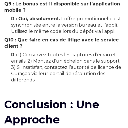
Q9 : Le bonus est-il disponible sur l’application
mobile ?
R : Oui, absolument.
L’offre promotionnelle est
synchronisée entre la version bureau et l’appli.
Utilisez le même code lors du dépôt via l’appli.
Q10 : Que faire en cas de litige avec le service
client ?
R :
1) Conservez toutes les captures d’écran et
emails. 2) Montez d’un échelon dans le support.
3) Si insatisfait, contactez l’autorité de licence de
Curaçao via leur portail de résolution des
différends.
Conclusion : Une
Approche