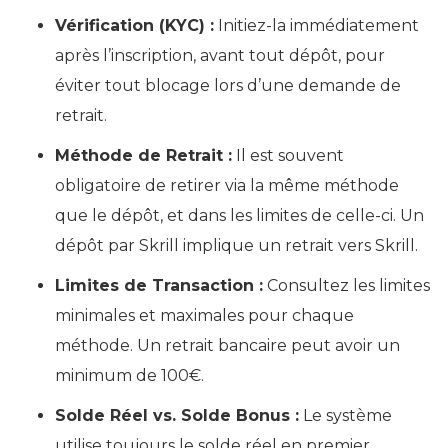
Vérification (KYC) :
Initiez-la immédiatement
après l’inscription, avant tout dépôt, pour
éviter tout blocage lors d’une demande de
retrait.
Méthode de Retrait :
Il est souvent
obligatoire de retirer via la même méthode
que le dépôt, et dans les limites de celle-ci. Un
dépôt par Skrill implique un retrait vers Skrill.
Limites de Transaction :
Consultez les limites
minimales et maximales pour chaque
méthode. Un retrait bancaire peut avoir un
minimum de 100€.
Solde Réel vs. Solde Bonus :
Le système
utilise toujours le solde réel en premier