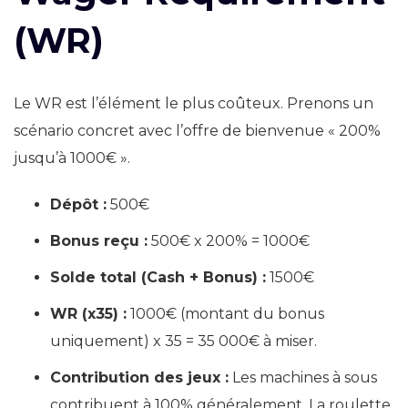
(WR)
Le WR est l’élément le plus coûteux. Prenons un
scénario concret avec l’offre de bienvenue « 200%
jusqu’à 1000€ ».
Dépôt :
500€
Bonus reçu :
500€ x 200% = 1000€
Solde total (Cash + Bonus) :
1500€
WR (x35) :
1000€ (montant du bonus
uniquement) x 35 = 35 000€ à miser.
Contribution des jeux :
Les machines à sous
contribuent à 100% généralement. La roulette