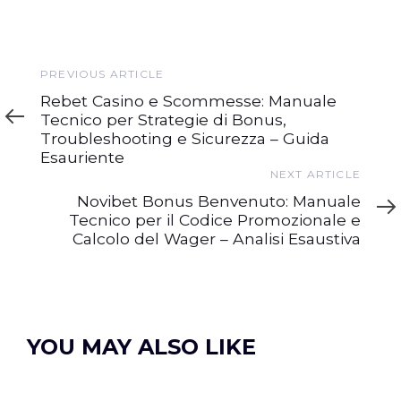
Previous
PREVIOUS ARTICLE
Article
Rebet Casino e Scommesse: Manuale
Tecnico per Strategie di Bonus,
Troubleshooting e Sicurezza – Guida
Esauriente
Next
NEXT ARTICLE
Article
Novibet Bonus Benvenuto: Manuale
Tecnico per il Codice Promozionale e
Calcolo del Wager – Analisi Esaustiva
YOU MAY ALSO LIKE