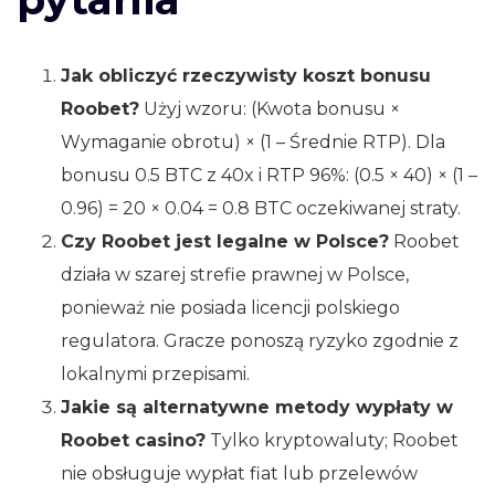
Jak obliczyć rzeczywisty koszt bonusu
Roobet?
Użyj wzoru: (Kwota bonusu ×
Wymaganie obrotu) × (1 – Średnie RTP). Dla
bonusu 0.5 BTC z 40x i RTP 96%: (0.5 × 40) × (1 –
0.96) = 20 × 0.04 = 0.8 BTC oczekiwanej straty.
Czy Roobet jest legalne w Polsce?
Roobet
działa w szarej strefie prawnej w Polsce,
ponieważ nie posiada licencji polskiego
regulatora. Gracze ponoszą ryzyko zgodnie z
lokalnymi przepisami.
Jakie są alternatywne metody wypłaty w
Roobet casino?
Tylko kryptowaluty; Roobet
nie obsługuje wypłat fiat lub przelewów