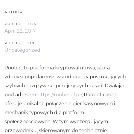
AUTHOR:
PUBLISHED ON:
April 22, 2017
PUBLISHED IN:
Uncategorized
Roobet to platforma kryptowalutowa, która
zdobyła popularność wśród graczy poszukujących
szybkich rozgrywek i przejrzystych zasad. Działając
pod adresem
https://roobetpl.pl/
, Roobet casino
oferuje unikalne połączenie gier kasynowych i
mechanik typowych dla platform
społecznościowych. W tym wyczerpującym
przewodniku, skierowanym do technicznie