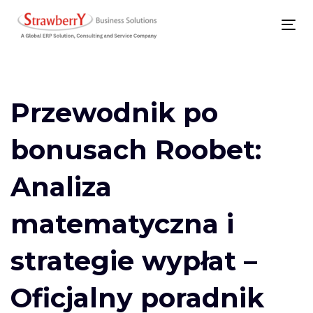
Skip
Skip
links
to
To
primary
nav
Post
navigation
navigation
Skip
Przewodnik po
to
bonusach Roobet:
content
Analiza
matematyczna i
strategie wypłat –
Oficjalny poradnik