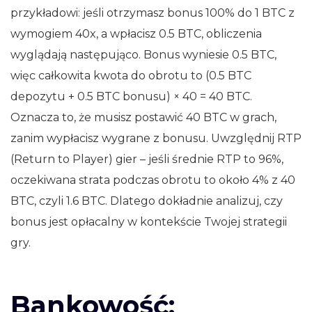
przykładowi: jeśli otrzymasz bonus 100% do 1 BTC z
wymogiem 40x, a wpłacisz 0.5 BTC, obliczenia
wyglądają następująco. Bonus wyniesie 0.5 BTC,
więc całkowita kwota do obrotu to (0.5 BTC
depozytu + 0.5 BTC bonusu) × 40 = 40 BTC.
Oznacza to, że musisz postawić 40 BTC w grach,
zanim wypłacisz wygrane z bonusu. Uwzględnij RTP
(Return to Player) gier – jeśli średnie RTP to 96%,
oczekiwana strata podczas obrotu to około 4% z 40
BTC, czyli 1.6 BTC. Dlatego dokładnie analizuj, czy
bonus jest opłacalny w kontekście Twojej strategii
gry.
Bankowość: