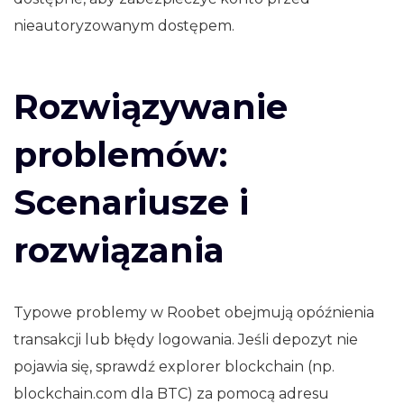
nieautoryzowanym dostępem.
Rozwiązywanie
problemów:
Scenariusze i
rozwiązania
Typowe problemy w Roobet obejmują opóźnienia
transakcji lub błędy logowania. Jeśli depozyt nie
pojawia się, sprawdź explorer blockchain (np.
blockchain.com dla BTC) za pomocą adresu