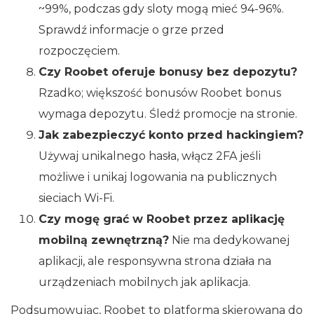
~99%, podczas gdy sloty mogą mieć 94-96%.
Sprawdź informacje o grze przed
rozpoczęciem.
Czy Roobet oferuje bonusy bez depozytu?
Rzadko; większość bonusów Roobet bonus
wymaga depozytu. Śledź promocje na stronie.
Jak zabezpieczyć konto przed hackingiem?
Używaj unikalnego hasła, włącz 2FA jeśli
możliwe i unikaj logowania na publicznych
sieciach Wi-Fi.
Czy mogę grać w Roobet przez aplikację
mobilną zewnętrzną?
Nie ma dedykowanej
aplikacji, ale responsywna strona działa na
urządzeniach mobilnych jak aplikacja.
Podsumowując, Roobet to platforma skierowana do