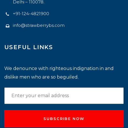
Delhi – 110078.
+91-124-4821900
info@strawberrybs.com
USEFUL LINKS
We denounce with righteous indignation in and
dislike men who are so beguiled.