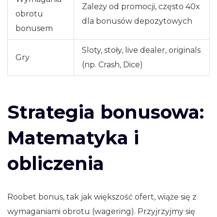
Zależy od promocji, często 40x
obrotu
dla bonusów depozytowych
bonusem
Sloty, stoły, live dealer, originals
Gry
(np. Crash, Dice)
Strategia bonusowa:
Matematyka i
obliczenia
Roobet bonus, tak jak większość ofert, wiąże się z
wymaganiami obrotu (wagering). Przyjrzyjmy się