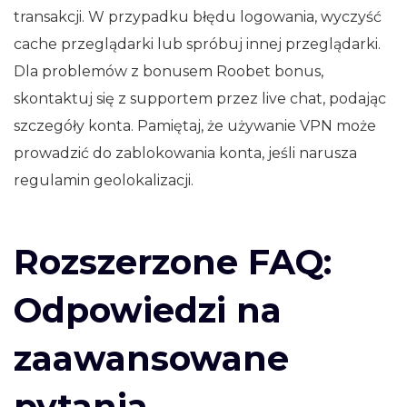
transakcji. W przypadku błędu logowania, wyczyść
cache przeglądarki lub spróbuj innej przeglądarki.
Dla problemów z bonusem Roobet bonus,
skontaktuj się z supportem przez live chat, podając
szczegóły konta. Pamiętaj, że używanie VPN może
prowadzić do zablokowania konta, jeśli narusza
regulamin geolokalizacji.
Rozszerzone FAQ:
Odpowiedzi na
zaawansowane
pytania