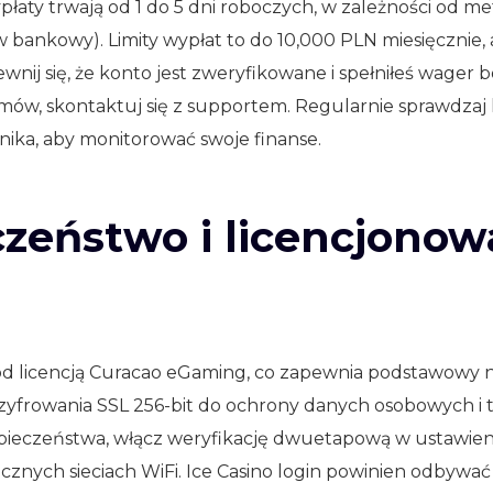
płaty trwają od 1 do 5 dni roboczych, w zależności od me
w bankowy). Limity wypłat to do 10,000 PLN miesięcznie, 
wnij się, że konto jest zweryfikowane i spełniłeś wager
w, skontaktuj się z supportem. Regularnie sprawdzaj hi
ika, aby monitorować swoje finanse.
zeństwo i licencjonow
pod licencją Curacao eGaming, co zapewnia podstawowy 
yfrowania SSL 256-bit do ochrony danych osobowych i tr
eczeństwa, włącz weryfikację dwuetapową w ustawienia
cznych sieciach WiFi. Ice Casino login powinien odbywać 