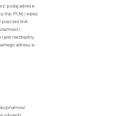
arz: podaj adres e-
tę (np. PLN) i wpisz
 poprzez link
żsamości i
 i jest niezbędny
 samego adresu e-
unkcjonalność
zie odwiedź