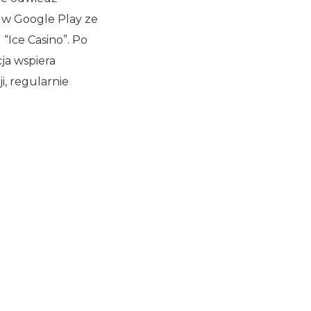
ć w Google Play ze
“Ice Casino”. Po
cja wspiera
i, regularnie