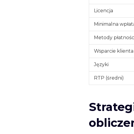
Licencja
Minimalna wpłat
Metody płatnośc
Wsparcie klienta
Języki
RTP (średni)
Strateg
oblicze