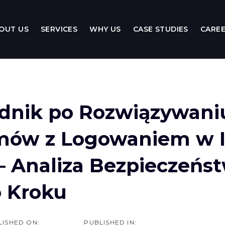
OUT US
SERVICES
WHY US
CASE STUDIES
CARE
ion
dnik po Rozwiązywani
mów z Logowaniem w 
– Analiza Bezpieczeńs
o Kroku
LISHED ON:
PUBLISHED IN: