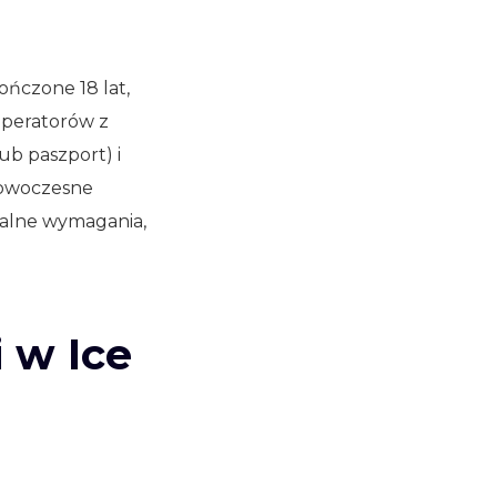
kończone 18 lat,
 operatorów z
ub paszport) i
nowoczesne
malne wymagania,
 w Ice