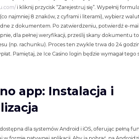
eu.com/
i kliknij przycisk “Zarejestruj się”. Wypełnij formul
(co najmniej 8 znaków, z cyframi i literami), wybierz walu
ne z dokumentem. Po zatwierdzeniu, potwierdź e-mail
pnie, dla pełnej weryfikacji, prześlij skany dokumentu to
su (np. rachunku). Proces ten zwykle trwa do 24 godzin
płat. Pamiętaj, że Ice Casino login będzie wymagał tego
no app: Instalacja i
izacja
t dostępna dla systemów Android i iOS, oferując pełną f
j w formie natywnej aplikacji. Aby ją pobrać, na Android