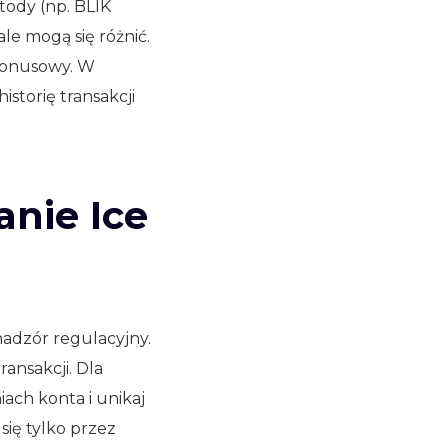
tody (np. BLIK
ale mogą się różnić.
 bonusowy. W
storię transakcji
anie Ice
nadzór regulacyjny.
ansakcji. Dla
ch konta i unikaj
się tylko przez