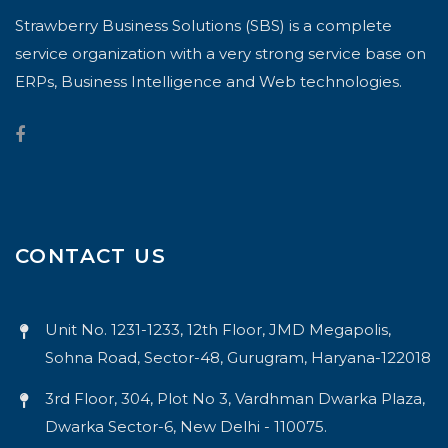
Strawberry Business Solutions (SBS) is a complete
service organization with a very strong service base on
ERPs, Business Intelligence and Web technologies.
CONTACT US
Unit No. 1231-1233, 12th Floor, JMD Megapolis,
Sohna Road, Sector-48, Gurugram, Haryana-122018
3rd Floor, 304, Plot No 3, Vardhman Dwarka Plaza,
Dwarka Sector-6, New Delhi - 110075.