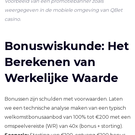
Voorbeeld van een promotiebanner zoals
weergegeven in de mobiele omgeving van QBet
casino.
Bonuswiskunde: Het
Berekenen van
Werkelijke Waarde
Bonussen zijn schulden met voorwaarden. Laten
we een technische analyse maken van een typisch
welkomstbonusaanbod van 100% tot €200 met een
omspeelvereiste (WR) van 40x (bonus + storting).