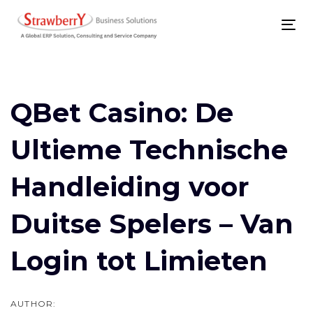
Skip
Skip
links
to
To
primary
nav
Post
navigation
navigation
Skip
QBet Casino: De
to
Ultieme Technische
content
Handleiding voor
Duitse Spelers – Van
Login tot Limieten
AUTHOR: