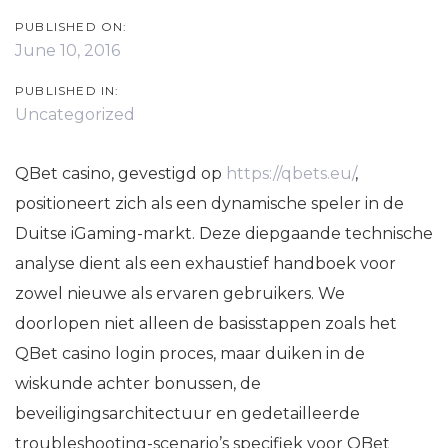
PUBLISHED ON:
June 10, 2016
PUBLISHED IN:
Uncategorized
QBet casino, gevestigd op
https://qbets.eu/
,
positioneert zich als een dynamische speler in de
Duitse iGaming-markt. Deze diepgaande technische
analyse dient als een exhaustief handboek voor
zowel nieuwe als ervaren gebruikers. We
doorlopen niet alleen de basisstappen zoals het
QBet casino login proces, maar duiken in de
wiskunde achter bonussen, de
beveiligingsarchitectuur en gedetailleerde
troubleshooting-scenario’s specifiek voor QBet