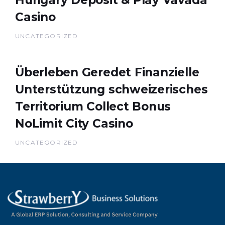
Casino
UNCATEGORIZED
Überleben Geredet Finanzielle
Unterstützung schweizerisches
Territorium Collect Bonus
NoLimit City Casino
UNCATEGORIZED