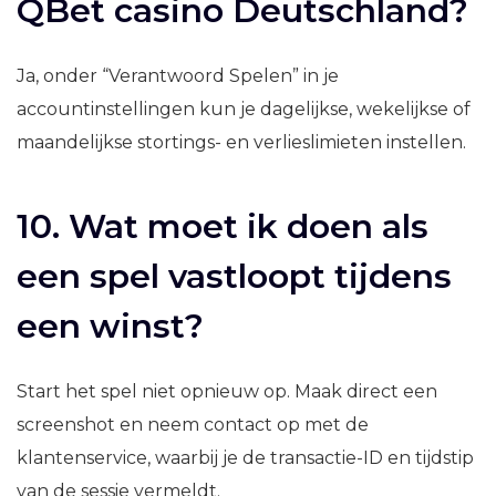
QBet casino Deutschland?
Ja, onder “Verantwoord Spelen” in je
accountinstellingen kun je dagelijkse, wekelijkse of
maandelijkse stortings- en verlieslimieten instellen.
10. Wat moet ik doen als
een spel vastloopt tijdens
een winst?
Start het spel niet opnieuw op. Maak direct een
screenshot en neem contact op met de
klantenservice, waarbij je de transactie-ID en tijdstip
van de sessie vermeldt.