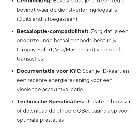
Geoblocking:
Bevestig dat je je in een regio
bevindt waar de dienstverlening legaal is
(Duitsland is toegestaan).
Betaaloptie-compatibiliteit:
Zorg dat je een
ondersteunde betaalmethode hebt (bijv.
Giropay, Sofort, Visa/Mastercard) voor snelle
transacties.
Documentatie voor KYC:
Scan je ID-kaart en
een recente energierekening voor een
vloeiende accountvalidatie.
Technische Specificaties:
Update je browser
of download de officiële QBet casino app voor
optimale prestaties.