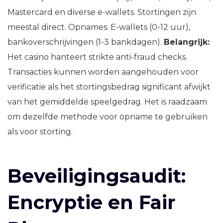
Mastercard en diverse e-wallets. Stortingen zijn
meestal direct. Opnames: E-wallets (0-12 uur),
bankoverschrijvingen (1-3 bankdagen).
Belangrijk:
Het casino hanteert strikte anti-fraud checks.
Transacties kunnen worden aangehouden voor
verificatie als het stortingsbedrag significant afwijkt
van het gemiddelde speelgedrag. Het is raadzaam
om dezelfde methode voor opname te gebruiken
als voor storting.
Beveiligingsaudit:
Encryptie en Fair