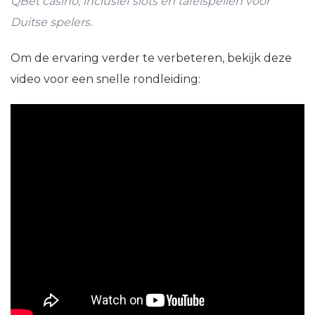
QBet casino, inclusief slots en tafelspellen voor
Duitse spelers.
Om de ervaring verder te verbeteren, bekijk deze
video voor een snelle rondleiding: