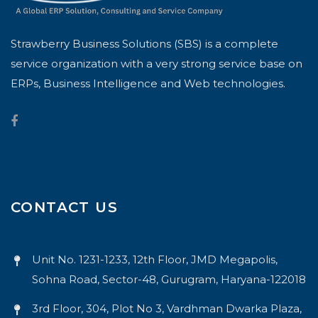
Strawberry Business Solutions (SBS) is a complete
service organization with a very strong service base on
ERPs, Business Intelligence and Web technologies.
CONTACT US
Unit No. 1231-1233, 12th Floor, JMD Megapolis,
Sohna Road, Sector-48, Gurugram, Haryana-122018
3rd Floor, 304, Plot No 3, Vardhman Dwarka Plaza,