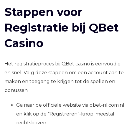
Stappen voor
Registratie bij QBet
Casino
Het registratieproces bij QBet casino is eenvoudig
en snel. Volg deze stappen om een account aan te
maken en toegang te krijgen tot de spellen en
bonussen:
Ga naar de officiële website via qbet-nl.com.nl
en klik op de “Registreren”-knop, meestal
rechtsboven.