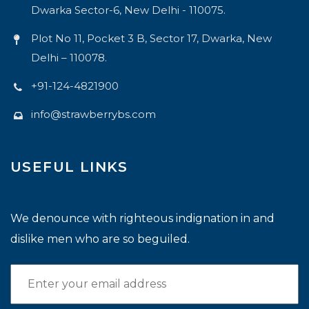
Dwarka Sector-6, New Delhi - 110075.
Plot No 11, Pocket 3 B, Sector 17, Dwarka, New
Delhi – 110078.
+91-124-4821900
info@strawberrybs.com
USEFUL LINKS
We denounce with righteous indignation in and
dislike men who are so beguiled.