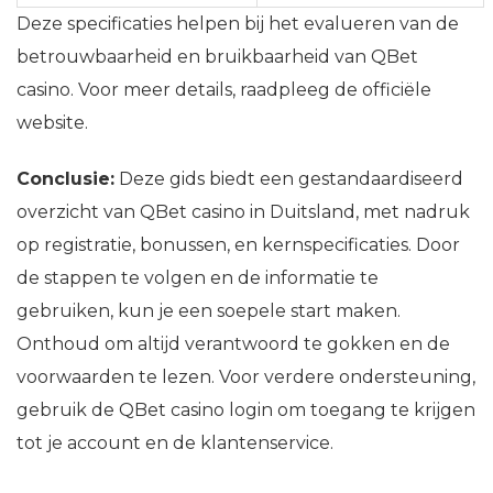
Deze specificaties helpen bij het evalueren van de
betrouwbaarheid en bruikbaarheid van QBet
casino. Voor meer details, raadpleeg de officiële
website.
Conclusie:
Deze gids biedt een gestandaardiseerd
overzicht van QBet casino in Duitsland, met nadruk
op registratie, bonussen, en kernspecificaties. Door
de stappen te volgen en de informatie te
gebruiken, kun je een soepele start maken.
Onthoud om altijd verantwoord te gokken en de
voorwaarden te lezen. Voor verdere ondersteuning,
gebruik de QBet casino login om toegang te krijgen
tot je account en de klantenservice.