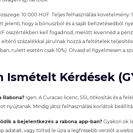
sszege: 10 000 HUF. Teljes felhasználási követelmény: 
t jelenti, hogy a bónuszból és a saját befizetésedből ny
 összértékben kell fogadnod, mielőtt kivennéd a pénzt
ltérő százalékkal járulnak hozzá a feltételek teljesítés
n, rulett esetén csak 10%). Olvasd el figyelmesen a sza
 Ismételt Kérdések (G
 a Rabona?
Igen. A Curacao licenc, SSL-titkosítás és a fel
t nyújtanak. Mindig játsz felhasználási korlátok beállítá
ödik a bejelentkezés a rabona app-ban?
Gyakori ok l
pp adatait, vagy töltsd le újra a legfrissebb verziót a webo