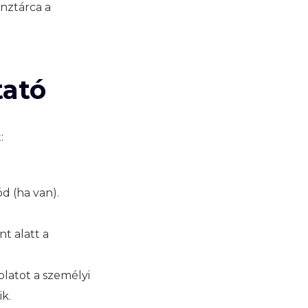
nztárca a
tató
:
d (ha van).
nt alatt a
latot a személyi
ik.