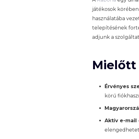
játékosok körében 
használatába veze
telepítésének forté
adjunk a szolgáltat
Mielőtt
Érvényes sze
körű fiókhasz
Magyarország
Aktív e-mail
elengedhetet