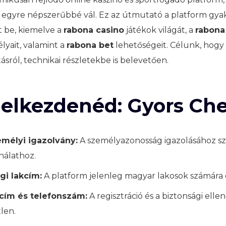
egyre népszerűbbé vál. Ez az útmutató a platform gyak
t be, kiemelve a
rabona casino
játékok világát, a
rabona
lyait, valamint a
rabona bet
lehetőségeit. Célunk, hogy
ásról, technikai részletekbe is belevetően.
 elkezdenéd: Gyors Che
mélyi igazolvány:
A személyazonosság igazolásához sz
nálathoz.
i lakcím:
A platform jelenleg magyar lakosok számára 
 cím és telefonszám:
A regisztráció és a biztonsági elle
len.