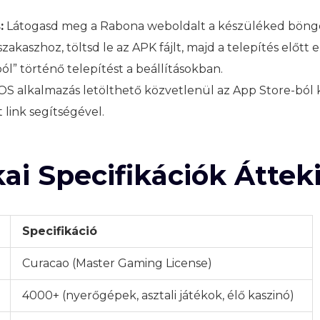
:
Látogasd meg a Rabona weboldalt a készüléked böngé
szakaszhoz, töltsd le az APK fájlt, majd a telepítés előt
ól” történő telepítést a beállításokban.
OS alkalmazás letölthető közvetlenül az App Store-ból k
 link segítségével.
ai Specifikációk Áttek
Specifikáció
Curacao (Master Gaming License)
4000+ (nyerőgépek, asztali játékok, élő kaszinó)