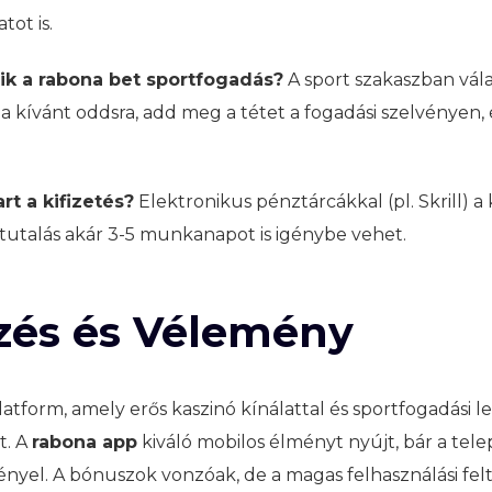
tot is.
ik a
rabona bet
sportfogadás?
A sport szakaszban vála
 a kívánt oddsra, add meg a tétet a fogadási szelvényen,
rt a kifizetés?
Elektronikus pénztárcákkal (pl. Skrill) a
átutalás akár 3-5 munkanapot is igénybe vehet.
zés és Vélemény
atform, amely erős kaszinó kínálattal és sportfogadási l
t. A
rabona app
kiváló mobilos élményt nyújt, bár a tel
gényel. A bónuszok vonzóak, de a magas felhasználási fel