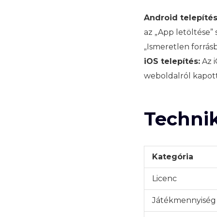
Android telepítés
az „App letöltése” 
„Ismeretlen forrásb
iOS telepítés:
Az i
weboldalról kapott
Technik
Kategória
Licenc
Játékmennyiség