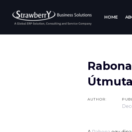
Skip
Skip
links
to
HOME
AB
primary
navigation
Post
Skip
to
navigat
content
Rabona 
Útmuta
AUTHOR:
PUB
Dec
A
Rabona
egy dina