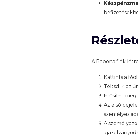
Készpénzmen
befizetésekhe
Részlet
A Rabona fiók létr
Kattints a főo
Töltsd ki az ű
Erősítsd meg a
Az első bejele
személyes ada
A személyazon
igazolványodró