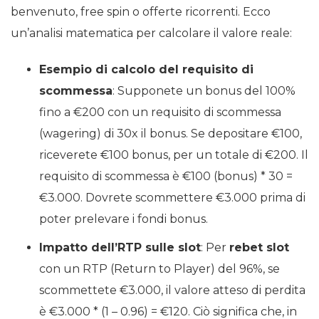
benvenuto, free spin o offerte ricorrenti. Ecco
un’analisi matematica per calcolare il valore reale:
Esempio di calcolo del requisito di
scommessa
: Supponete un bonus del 100%
fino a €200 con un requisito di scommessa
(wagering) di 30x il bonus. Se depositare €100,
riceverete €100 bonus, per un totale di €200. Il
requisito di scommessa è €100 (bonus) * 30 =
€3.000. Dovrete scommettere €3.000 prima di
poter prelevare i fondi bonus.
Impatto dell’RTP sulle slot
: Per
rebet slot
con un RTP (Return to Player) del 96%, se
scommettete €3.000, il valore atteso di perdita
è €3.000 * (1 – 0.96) = €120. Ciò significa che, in