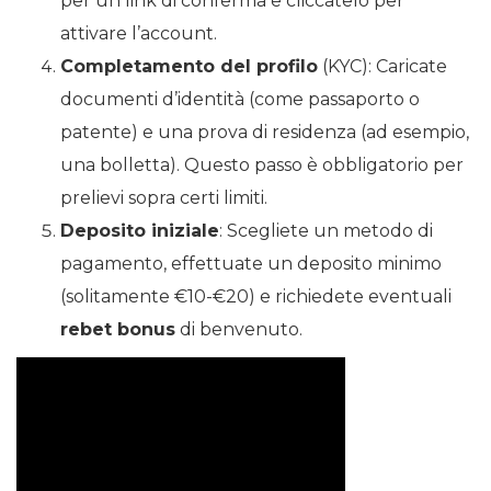
per un link di conferma e cliccatelo per
attivare l’account.
Completamento del profilo
(KYC): Caricate
documenti d’identità (come passaporto o
patente) e una prova di residenza (ad esempio,
una bolletta). Questo passo è obbligatorio per
prelievi sopra certi limiti.
Deposito iniziale
: Scegliete un metodo di
pagamento, effettuate un deposito minimo
(solitamente €10-€20) e richiedete eventuali
rebet bonus
di benvenuto.