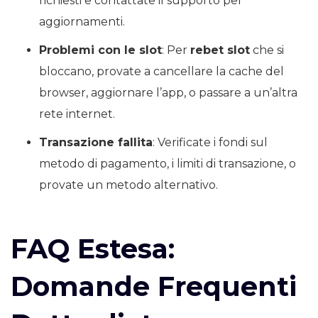
richiesti e contattate il supporto per
aggiornamenti.
Problemi con le slot
: Per
rebet slot
che si
bloccano, provate a cancellare la cache del
browser, aggiornare l’app, o passare a un’altra
rete internet.
Transazione fallita
: Verificate i fondi sul
metodo di pagamento, i limiti di transazione, o
provate un metodo alternativo.
FAQ Estesa:
Domande Frequenti