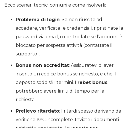
Ecco scenari tecnici comuni e come risolverli:
Problema di login
: Se non riuscite ad
accedere, verificate le credenziali, ripristinate la
password via email, o controllate se l’account è
bloccato per sospetta attività (contattate il
supporto).
Bonus non accreditat
: Assicuratevi di aver
inserito un codice bonus se richiesto, e che il
deposito soddisfi i termini. I
rebet bonus
potrebbero avere limiti di tempo per la
richiesta.
Prelievo ritardato
: I ritardi spesso derivano da
verifiche KYC incomplete. Inviate i documenti