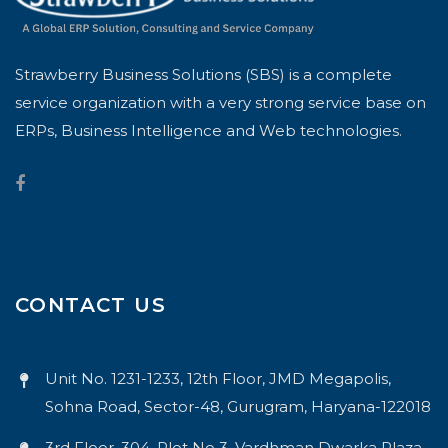
Strawberry Business Solutions (SBS) is a complete
service organization with a very strong service base on
ERPs, Business Intelligence and Web technologies.
CONTACT US
Unit No. 1231-1233, 12th Floor, JMD Megapolis,
Sohna Road, Sector-48, Gurugram, Haryana-122018
3rd Floor, 304, Plot No 3, Vardhman Dwarka Plaza,