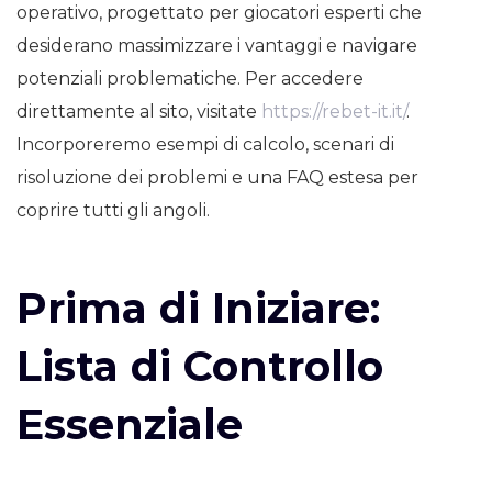
operativo, progettato per giocatori esperti che
desiderano massimizzare i vantaggi e navigare
potenziali problematiche. Per accedere
direttamente al sito, visitate
https://rebet-it.it/
.
Incorporeremo esempi di calcolo, scenari di
risoluzione dei problemi e una FAQ estesa per
coprire tutti gli angoli.
Prima di Iniziare:
Lista di Controllo
Essenziale