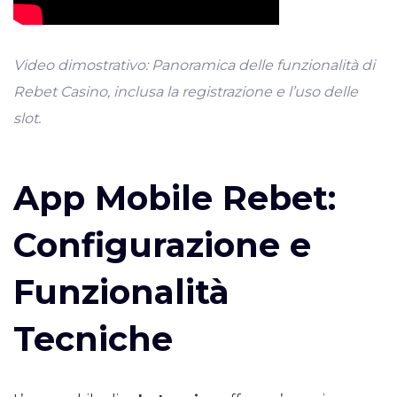
Video dimostrativo: Panoramica delle funzionalità di
Rebet Casino, inclusa la registrazione e l’uso delle
slot.
App Mobile Rebet:
Configurazione e
Funzionalità
Tecniche