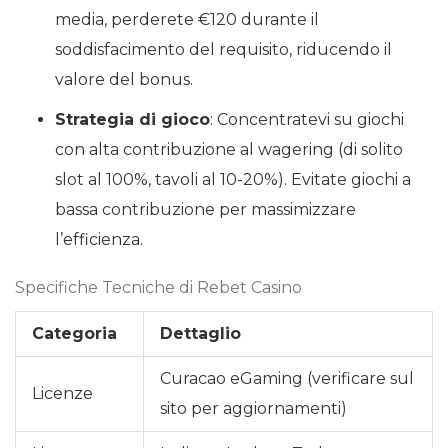
media, perderete €120 durante il
soddisfacimento del requisito, riducendo il
valore del bonus.
Strategia di gioco
: Concentratevi su giochi
con alta contribuzione al wagering (di solito
slot al 100%, tavoli al 10-20%). Evitate giochi a
bassa contribuzione per massimizzare
l’efficienza.
Specifiche Tecniche di Rebet Casino
Categoria
Dettaglio
Curacao eGaming (verificare sul
Licenze
sito per aggiornamenti)