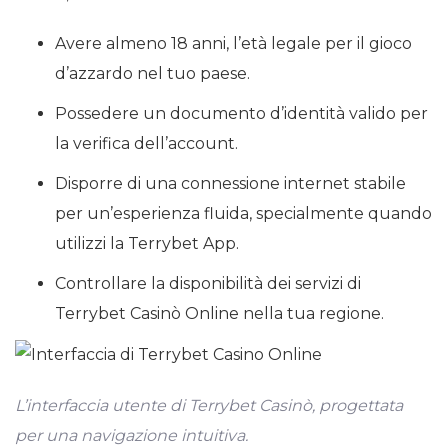
Avere almeno 18 anni, l’età legale per il gioco
d’azzardo nel tuo paese.
Possedere un documento d’identità valido per
la verifica dell’account.
Disporre di una connessione internet stabile
per un’esperienza fluida, specialmente quando
utilizzi la Terrybet App.
Controllare la disponibilità dei servizi di
Terrybet Casinò Online nella tua regione.
L’interfaccia utente di Terrybet Casinò, progettata
per una navigazione intuitiva.