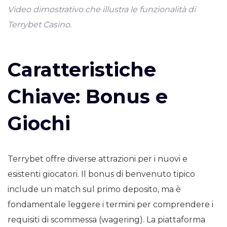
Video dimostrativo che illustra le funzionalità di
Terrybet Casino.
Caratteristiche
Chiave: Bonus e
Giochi
Terrybet offre diverse attrazioni per i nuovi e
esistenti giocatori. Il bonus di benvenuto tipico
include un match sul primo deposito, ma è
fondamentale leggere i termini per comprendere i
requisiti di scommessa (wagering). La piattaforma