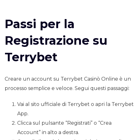
Passi per la
Registrazione su
Terrybet
Creare un account su Terrybet Casinò Online è un
processo semplice e veloce. Segui questi passaggi:
Vai al sito ufficiale di Terrybet o apri la Terrybet
App.
Clicca sul pulsante “Registrati” o “Crea
Account” in alto a destra.