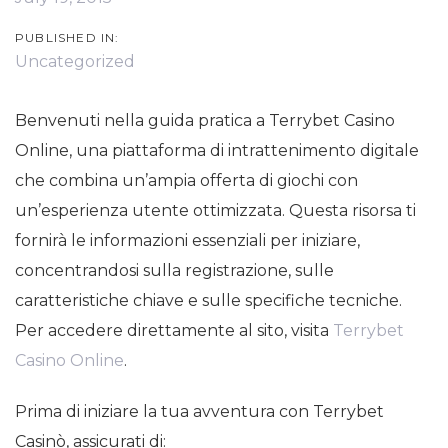
PUBLISHED IN:
Uncategorized
Benvenuti nella guida pratica a Terrybet Casino
Online, una piattaforma di intrattenimento digitale
che combina un’ampia offerta di giochi con
un’esperienza utente ottimizzata. Questa risorsa ti
fornirà le informazioni essenziali per iniziare,
concentrandosi sulla registrazione, sulle
caratteristiche chiave e sulle specifiche tecniche.
Per accedere direttamente al sito, visita
Terrybet
Casino Online
.
Prima di iniziare la tua avventura con Terrybet
Casinò, assicurati di: