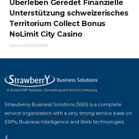
Überleben Geredet Finanzielle
Unterstützung schweizerisches
Territorium Collect Bonus
NoLimit City Casino
UNCATEGORIZED
Strawberry Business Solutions (SBS) is a complete
service organization with a very strong service base on
ERPs, Business Intelligence and Web technologies.