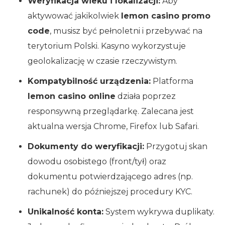
Weryfikacja wieku i lokalizacji:
Aby
aktywować jakikolwiek
lemon casino promo
code
, musisz być pełnoletni i przebywać na
terytorium Polski. Kasyno wykorzystuje
geolokalizację w czasie rzeczywistym.
Kompatybilność urządzenia:
Platforma
lemon casino online
działa poprzez
responsywną przeglądarkę. Zalecana jest
aktualna wersja Chrome, Firefox lub Safari.
Dokumenty do weryfikacji:
Przygotuj skan
dowodu osobistego (front/tył) oraz
dokumentu potwierdzającego adres (np.
rachunek) do późniejszej procedury KYC.
Unikalność konta:
System wykrywa duplikaty.