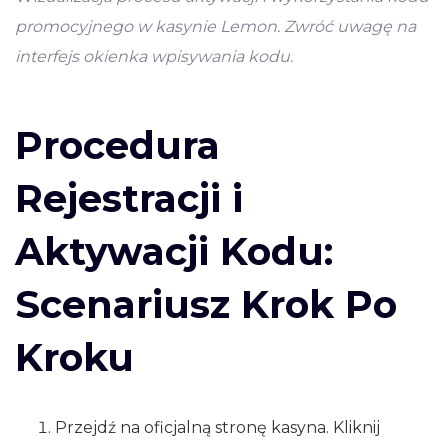
promocyjnego w kasynie Lemon. Zwróć uwagę na
interfejs okienka wpisywania kodu.
Procedura
Rejestracji i
Aktywacji Kodu:
Scenariusz Krok Po
Kroku
Przejdź na oficjalną stronę kasyna. Kliknij