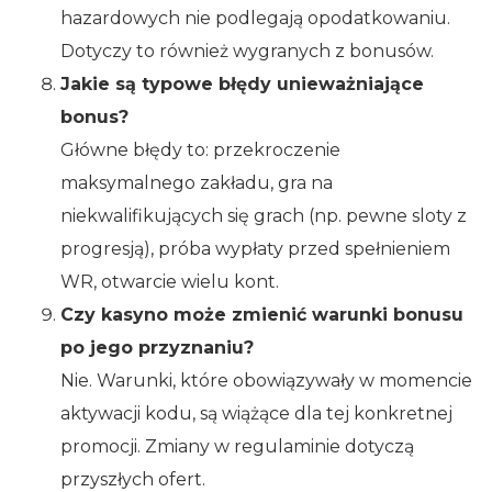
hazardowych nie podlegają opodatkowaniu.
Dotyczy to również wygranych z bonusów.
Jakie są typowe błędy unieważniające
bonus?
Główne błędy to: przekroczenie
maksymalnego zakładu, gra na
niekwalifikujących się grach (np. pewne sloty z
progresją), próba wypłaty przed spełnieniem
WR, otwarcie wielu kont.
Czy kasyno może zmienić warunki bonusu
po jego przyznaniu?
Nie. Warunki, które obowiązywały w momencie
aktywacji kodu, są wiążące dla tej konkretnej
promocji. Zmiany w regulaminie dotyczą
przyszłych ofert.