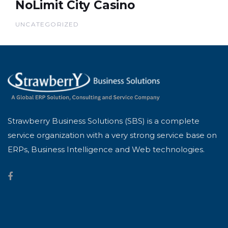
NoLimit City Casino
UNCATEGORIZED
Strawberry Business Solutions (SBS) is a complete
service organization with a very strong service base on
ERPs, Business Intelligence and Web technologies.