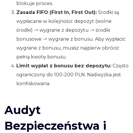
blokuje proces.
Zasada FIFO (First In, First Out):
Środki są
wypłacane w kolejności: depozyt (wolne
środki) -> wygrane z depozytu -> środki
bonusowe -> wygrane z bonusu. Aby wypłacić
wygrane z bonusu, musisz najpierw obrócić
pełną kwotę bonusu.
Limit wypłat z bonusu bez depozytu:
Często
ograniczony do 100-200 PLN. Nadwyżka jest
konfiskowana.
Audyt
Bezpieczeństwa i