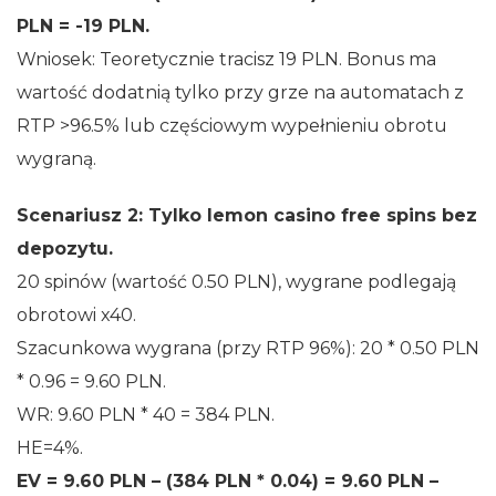
PLN = -19 PLN.
Wniosek: Teoretycznie tracisz 19 PLN. Bonus ma
wartość dodatnią tylko przy grze na automatach z
RTP >96.5% lub częściowym wypełnieniu obrotu
wygraną.
Scenariusz 2: Tylko
lemon casino free spins
bez
depozytu.
20 spinów (wartość 0.50 PLN), wygrane podlegają
obrotowi x40.
Szacunkowa wygrana (przy RTP 96%): 20 * 0.50 PLN
* 0.96 = 9.60 PLN.
WR: 9.60 PLN * 40 = 384 PLN.
HE=4%.
EV = 9.60 PLN – (384 PLN * 0.04) = 9.60 PLN –