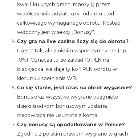
kwalifikujących grach, mnoży ją przez
współczynnik udziału gry i odejmuje od
całkowitego wymaganego obrotu. Postęp
widoczny jest w sekcji „Bonusy”.
Czy gra na live casino liczy się do obrotu?
Często tak, ale z niskim współczynnikiem (np.
10%). Oznacza to, że zakład 10 PLN na
blackjacka live daje tylko 1 PLN obrotu w
kierunku spełnienia WR.
Co się stanie, jeśli czas na obrót wygaśnie?
Bonus oraz wszystkie wygrane osiągnięte
dzięki środkom bonusowym zostaną
nieodwracalnie usunięte z konta.
Czy bonusy są opodatkowane w Polsce?
Zgodnie z polskim prawem, wygrane w grach