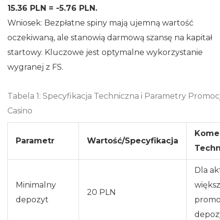
15.36 PLN = -5.76 PLN.
Wniosek: Bezpłatne spiny mają ujemną wartość
oczekiwaną, ale stanowią darmową szansę na kapitał
startowy. Kluczowe jest optymalne wykorzystanie
wygranej z FS.
Tabela 1: Specyfikacja Techniczna i Parametry Promoc
Casino
Kome
Parametr
Wartość/Specyfikacja
Techn
Dla ak
Minimalny
większ
20 PLN
depozyt
promo
depoz